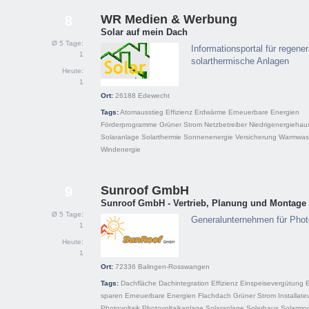
WR Medien & Werbung
8
Solar auf mein Dach
Ø 5 Tage:
Informationsportal für regene
1
solarthermische Anlagen
Heute:
1
Ort:
26188
Edewecht
Tags:
Atomausstieg
Effizienz
Erdwärme
Erneuerbare Energien
Förderprogramme
Grüner Strom
Netzbetreiber
Niedrigenergiehau
Solaranlage
Solarthermie
Sonnenenergie
Versicherung
Warmwas
Windenergie
Sunroof GmbH
9
Sunroof GmbH - Vertrieb, Planung und Montage
Ø 5 Tage:
Generalunternehmen für Phot
1
Heute:
1
Ort:
72336
Balingen-Rosswangen
Tags:
Dachfläche
Dachintegration
Effizienz
Einspeisevergütung
sparen
Erneuerbare Energien
Flachdach
Grüner Strom
Installate
Photovoltaik
Photovoltaikanlage
Solaranlage
Solarhaus
Solarmo