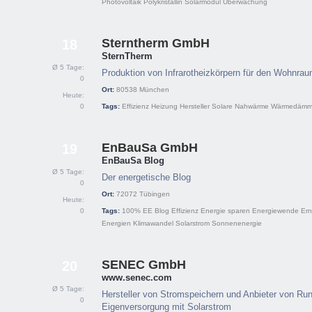
Photovoltaik
Polykristallin
Solarmodul
Überwachung
Sterntherm GmbH
18
SternTherm
Ø 5 Tage:
Produktion von Infrarotheizkörpern für den Wohnra
0
Ort:
80538
München
Heute:
0
Tags:
Effizienz
Heizung
Hersteller
Solare Nahwärme
Wärmedämm
EnBauSa GmbH
19
EnBauSa Blog
Ø 5 Tage:
Der energetische Blog
0
Ort:
72072
Tübingen
Heute:
0
Tags:
100% EE
Blog
Effizienz
Energie sparen
Energiewende
Ern
Energien
Klimawandel
Solarstrom
Sonnenenergie
SENEC GmbH
20
www.senec.com
Ø 5 Tage:
Hersteller von Stromspeichern und Anbieter von Ru
0
Eigenversorgung mit Solarstrom