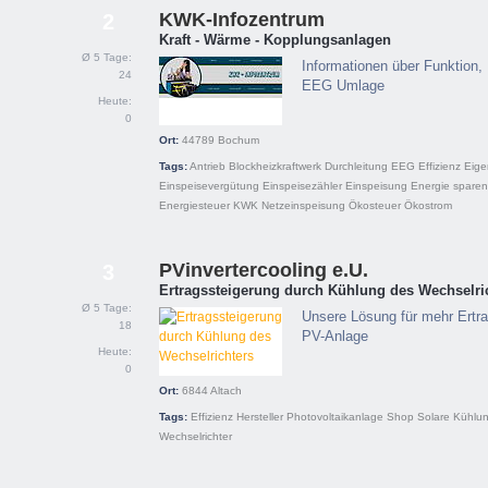
KWK-Infozentrum
2
Kraft - Wärme - Kopplungsanlagen
Ø 5 Tage:
Informationen über Funktion,
24
EEG Umlage
Heute:
0
Ort:
44789
Bochum
Tags:
Antrieb
Blockheizkraftwerk
Durchleitung
EEG
Effizienz
Eige
Einspeisevergütung
Einspeisezähler
Einspeisung
Energie sparen
Energiesteuer
KWK
Netzeinspeisung
Ökosteuer
Ökostrom
PVinvertercooling e.U.
3
Ertragssteigerung durch Kühlung des Wechselri
Ø 5 Tage:
Unsere Lösung für mehr Ertra
18
PV-Anlage
Heute:
0
Ort:
6844
Altach
Tags:
Effizienz
Hersteller
Photovoltaikanlage
Shop
Solare Kühlu
Wechselrichter