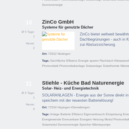
Sonnenenergie
ZinCo GmbH
10
Systeme für genutzte Dächer
Ø 5 Tage:
ZinCo bietet weltweit bewährt
1
Dachbegrünungen - auch in K
Heute:
zur Absturzsicherung.
2
Ort:
72622
Nürtingen
Tags:
Dachfläche
Effizienz
Energie sparen
Flachdach
Klimawand
Photovoltaik
Photovoltaikanlage
Solaranlage
Solarthermie
Wärm
Stiehle - Küche Bad Naturenergie
11
Solar- Heiz- und Energietechnik
Ø 5 Tage:
SOLARANLAGEN - Energie aus der Sonne direkt in 
1
speichern mit der neuesten Batterielösung!
Heute:
Ort:
72534
Hayingen-Oberwilzingen
0
Tags:
Anlage
Batterie
Effizienz
Eigenverbrauch
Einspeisung
Ener
Energiewende
Erneuerbare Energien
Heizung
Modul
Photovoltai
Solarmodul
Sonnenenergie
Speicher
Wärmepumpe