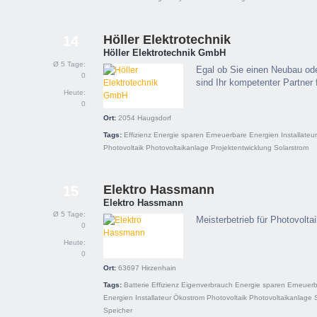
Höller Elektrotechnik
14
Höller Elektrotechnik GmbH
Ø 5 Tage:
Egal ob Sie einen Neubau ode
0
sind Ihr kompetenter Partner f
Heute:
0
Ort:
2054
Haugsdorf
Tags:
Effizienz
Energie sparen
Erneuerbare Energien
Installateur
Photovoltaik
Photovoltaikanlage
Projektentwicklung
Solarstrom
Elektro Hassmann
15
Elektro Hassmann
Ø 5 Tage:
Meisterbetrieb für Photovolta
0
Heute:
0
Ort:
63697
Hirzenhain
Tags:
Batterie
Effizienz
Eigenverbrauch
Energie sparen
Erneuer
Energien
Installateur
Ökostrom
Photovoltaik
Photovoltaikanlage
Speicher