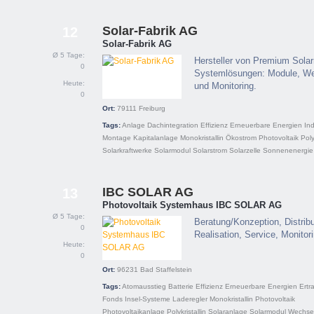
Solar-Fabrik AG
12
Solar-Fabrik AG
Ø 5 Tage:
Hersteller von Premium Solar
0
Systemlösungen: Module, We
Heute:
und Monitoring.
0
Ort:
79111
Freiburg
Tags:
Anlage
Dachintegration
Effizienz
Erneuerbare Energien
In
Montage
Kapitalanlage
Monokristallin
Ökostrom
Photovoltaik
Poly
Solarkraftwerke
Solarmodul
Solarstrom
Solarzelle
Sonnenenergie
IBC SOLAR AG
13
Photovoltaik Systemhaus IBC SOLAR AG
Ø 5 Tage:
Beratung/Konzeption, Distribu
0
Realisation, Service, Monitor
Heute:
0
Ort:
96231
Bad Staffelstein
Tags:
Atomausstieg
Batterie
Effizienz
Erneuerbare Energien
Ertr
Fonds
Insel-Systeme
Laderegler
Monokristallin
Photovoltaik
Photovoltaikanlage
Polykristallin
Solaranlage
Solarmodul
Wechsel