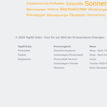
Sonnen
Solarzelle
Solarthermische Kraftwerke
Wechselrichter
Warmwasser
Windenergi
Wartung
Ökostrom
Wirkungsgrad
Wärmepumpe
Überwachung
© 2026 Top50-Solar - Das Tor zur Welt der Erneuerbaren Energien
Top50-Solar
Preisvergleich
News
Partnerliste
Übersicht Angebote
News - Nach T
Topliste
Solaranlagen-Photovoltaik
News - Nach An
Registrieren
Photovoltaik Rechner
Archiv
Solaranlagen-Thermie
Themen RSS-F
Ökostrom
News Disclaime