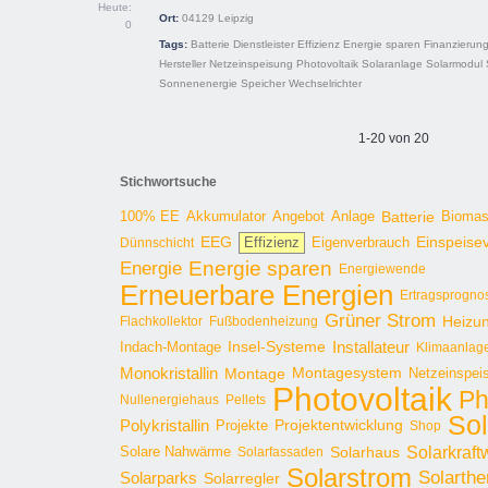
Heute:
Ort:
04129
Leipzig
0
Tags:
Batterie
Dienstleister
Effizienz
Energie sparen
Finanzierun
Hersteller
Netzeinspeisung
Photovoltaik
Solaranlage
Solarmodul
Sonnenenergie
Speicher
Wechselrichter
1-20 von 20
Stichwortsuche
100% EE
Angebot
Anlage
Batterie
Bioma
Akkumulator
EEG
Effizienz
Einspeise
Dünnschicht
Eigenverbrauch
Energie sparen
Energie
Energiewende
Erneuerbare Energien
Ertragsprogno
Grüner Strom
Heizu
Flachkollektor
Fußbodenheizung
Installateur
Insel-Systeme
Indach-Montage
Klimaanlag
Monokristallin
Montage
Montagesystem
Netzeinspei
Photovoltaik
Ph
Nullenergiehaus
Pellets
Sol
Polykristallin
Projekte
Projektentwicklung
Shop
Solarkraft
Solare Nahwärme
Solarhaus
Solarfassaden
Solarstrom
Solarthe
Solarparks
Solarregler