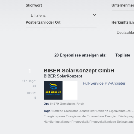
Stichwort
Unternehme
Postleitzahl oder Ort
Herkunftslan
20 Ergebnisse anzeigen als:
Topliste
BIBER SolarKonzept GmbH
1
BIBER SolarKonzept
Ø 5 Tage:
Full-Service PV-Anbieter
38
Heute:
5
Ort:
64579
Gernsheim, Rhein
Tags:
Batterie
Calculator
Dienstleister
Effizienz
Eigenverbrauch
E
Energie sparen
Energiewende
Erneuerbare Energien
Förderpro
Händler
Installateur
Photovoltaik
Photovoltaikanlage
Solaranlage