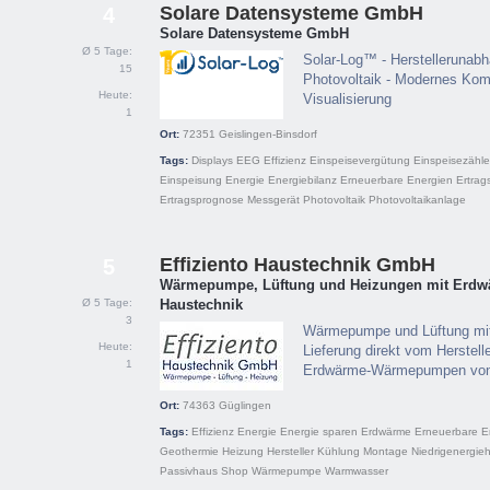
Solare Datensysteme GmbH
4
Solare Datensysteme GmbH
Ø 5 Tage:
Solar-Log™ - Herstellerunab
15
Photovoltaik - Modernes Kom
Heute:
Visualisierung
1
Ort:
72351
Geislingen-Binsdorf
Tags:
Displays
EEG
Effizienz
Einspeisevergütung
Einspeisezähle
Einspeisung
Energie
Energiebilanz
Erneuerbare Energien
Ertrag
Ertragsprognose
Messgerät
Photovoltaik
Photovoltaikanlage
Effiziento Haustechnik GmbH
5
Wärmepumpe, Lüftung und Heizungen mit Erdwä
Ø 5 Tage:
Haustechnik
3
Wärmepumpe und Lüftung mi
Heute:
Lieferung direkt vom Herstelle
1
Erdwärme-Wärmepumpen von 
Ort:
74363
Güglingen
Tags:
Effizienz
Energie
Energie sparen
Erdwärme
Erneuerbare E
Geothermie
Heizung
Hersteller
Kühlung
Montage
Niedrigenergie
Passivhaus
Shop
Wärmepumpe
Warmwasser