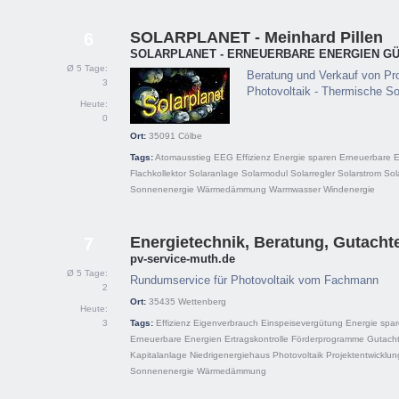
SOLARPLANET - Meinhard Pillen
6
SOLARPLANET - ERNEUERBARE ENERGIEN GÜ
Ø 5 Tage:
Beratung und Verkauf von Pro
3
Photovoltaik - Thermische Sol
Heute:
0
Ort:
35091
Cölbe
Tags:
Atomausstieg
EEG
Effizienz
Energie sparen
Erneuerbare E
Flachkollektor
Solaranlage
Solarmodul
Solarregler
Solarstrom
Sol
Sonnenenergie
Wärmedämmung
Warmwasser
Windenergie
Energietechnik, Beratung, Gutacht
7
pv-service-muth.de
Ø 5 Tage:
Rundumservice für Photovoltaik vom Fachmann
2
Ort:
35435
Wettenberg
Heute:
3
Tags:
Effizienz
Eigenverbrauch
Einspeisevergütung
Energie spa
Erneuerbare Energien
Ertragskontrolle
Förderprogramme
Gutach
Kapitalanlage
Niedrigenergiehaus
Photovoltaik
Projektentwicklun
Sonnenenergie
Wärmedämmung