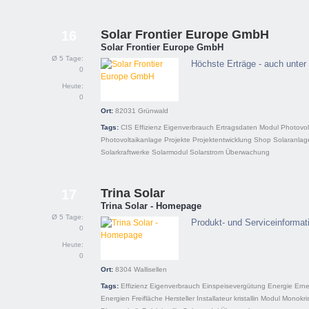
Solar Frontier Europe GmbH
16
Solar Frontier Europe GmbH
Ø 5 Tage:
Höchste Erträge - auch unter
0
Heute:
0
Ort:
82031
Grünwald
Tags:
CIS
Effizienz
Eigenverbrauch
Ertragsdaten
Modul
Photovol
Photovoltaikanlage
Projekte
Projektentwicklung
Shop
Solaranlag
Solarkraftwerke
Solarmodul
Solarstrom
Überwachung
Trina Solar
17
Trina Solar - Homepage
Ø 5 Tage:
Produkt- und Serviceinformat
0
Heute:
0
Ort:
8304
Wallisellen
Tags:
Effizienz
Eigenverbrauch
Einspeisevergütung
Energie
Ern
Energien
Freifläche
Hersteller
Installateur
kristallin
Modul
Monokris