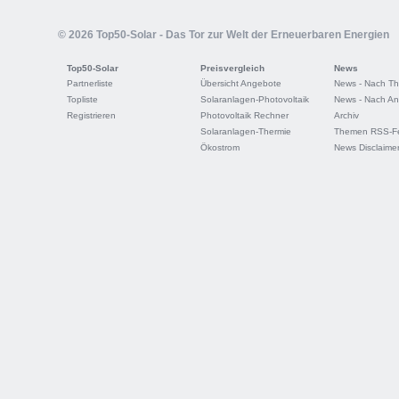
© 2026 Top50-Solar - Das Tor zur Welt der Erneuerbaren Energien
Top50-Solar
Preisvergleich
News
Partnerliste
Übersicht Angebote
News - Nach T
Topliste
Solaranlagen-Photovoltaik
News - Nach An
Registrieren
Photovoltaik Rechner
Archiv
Solaranlagen-Thermie
Themen RSS-F
Ökostrom
News Disclaime