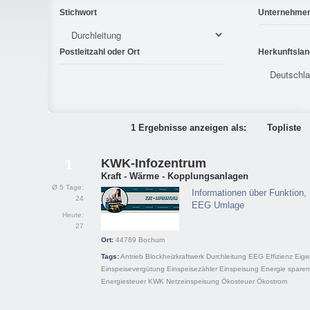
Stichwort
Unternehme
Postleitzahl oder Ort
Herkunftslan
1 Ergebnisse anzeigen als:
Topliste
KWK-Infozentrum
1
Kraft - Wärme - Kopplungsanlagen
Ø 5 Tage:
Informationen über Funktion,
24
EEG Umlage
Heute:
27
Ort:
44789
Bochum
Tags:
Antrieb
Blockheizkraftwerk
Durchleitung
EEG
Effizienz
Eige
Einspeisevergütung
Einspeisezähler
Einspeisung
Energie sparen
Energiesteuer
KWK
Netzeinspeisung
Ökosteuer
Ökostrom