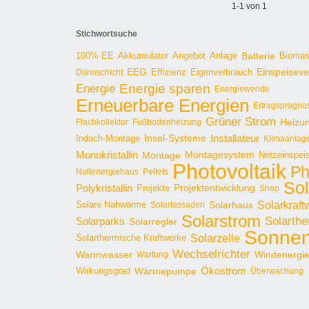
1-1 von 1
Stichwortsuche
100% EE
Angebot
Anlage
Batterie
Bioma
Akkumulator
EEG
Effizienz
Einspeisev
Dünnschicht
Eigenverbrauch
Energie sparen
Energie
Energiewende
Erneuerbare Energien
Ertragsprogno
Grüner Strom
Heizu
Flachkollektor
Fußbodenheizung
Installateur
Insel-Systeme
Indach-Montage
Klimaanlag
Monokristallin
Montage
Montagesystem
Netzeinspei
Photovoltaik
Ph
Nullenergiehaus
Pellets
Sol
Polykristallin
Projekte
Projektentwicklung
Shop
Solarkraft
Solare Nahwärme
Solarhaus
Solarfassaden
Solarstrom
Solarthe
Solarparks
Solarregler
Sonnen
Solarzelle
Solarthermische Kraftwerke
Wechselrichter
Warmwasser
Windenergi
Wartung
Ökostrom
Wirkungsgrad
Wärmepumpe
Überwachung