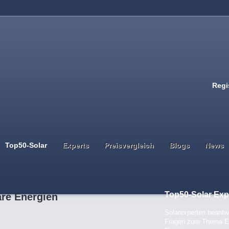
Regi
Top50-Solar
Experts
Preisvergleich
Blogs
News
Top50-Solar Exp
are Energien
Solarexperten beantwo
Fragen zum Thema E