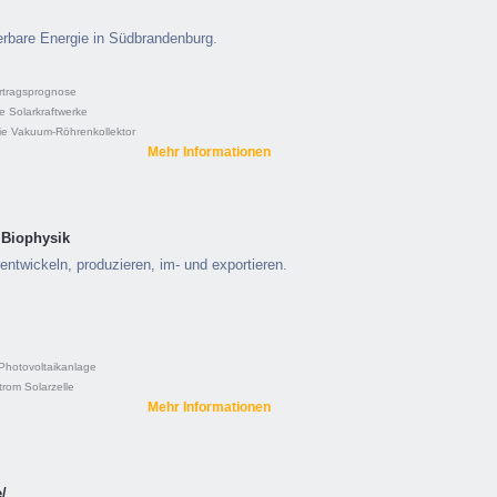
uerbare Energie in Südbrandenburg.
rtragsprognose
e
Solarkraftwerke
ie
Vakuum-Röhrenkollektor
Mehr Informationen
 Biophysik
entwickeln, produzieren, im- und exportieren.
Photovoltaikanlage
trom
Solarzelle
Mehr Informationen
/