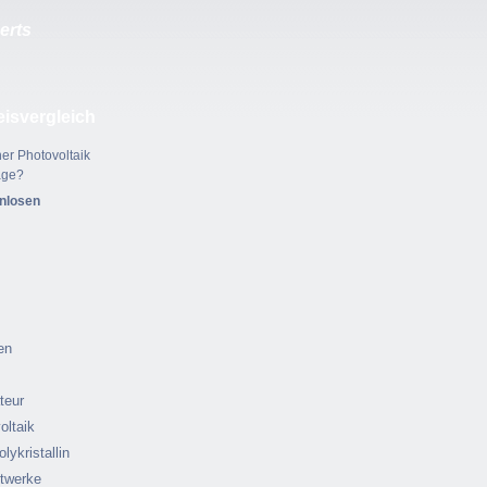
erts
eisvergleich
er Photovoltaik
age?
enlosen
en
ateur
oltaik
olykristallin
ftwerke