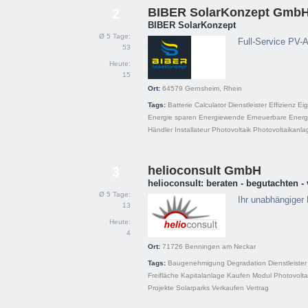
BIBER SolarKonzept Gmb
2
BIBER SolarKonzept
Ø 5 Tage:
Full-Service PV-A
53
Heute:
15
Ort:
64579
Gernsheim, Rhein
Tags:
Batterie
Calculator
Dienstleister
Effizienz
Ei
Energie sparen
Energiewende
Erneuerbare Energ
Händler
Installateur
Photovoltaik
Photovoltaikanla
helioconsult GmbH
3
helioconsult: beraten - begutachten -
Ø 5 Tage:
Ihr unabhängiger 
13
Heute:
4
Ort:
71726
Benningen am Neckar
Tags:
Baugenehmigung
Degradation
Dienstleister
Freifläche
Kapitalanlage
Kaufen
Modul
Photovolta
Projekte
Solarparks
Verkaufen
Vertrag