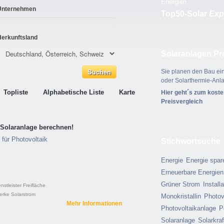
Energien.
Unternehmen
Top50-Solar
Exp
Herkunftsland
Solaranlagen Pr
Sie planen den Bau ein
oder Solarthermie-Anl
Topliste
Alphabetische Liste
Karte
Hier geht´s zum kost
Preisvergleich
e Solaranlage berechnen!
für Photovoltaik
Stichwortsuche
Energie
Energie spar
Erneuerbare Energien
Grüner Strom
Install
nstleister
Freifläche
werke
Solarstrom
Monokristallin
Photov
Mehr Informationen
Photovoltaikanlage
P
Solaranlage
Solarkra