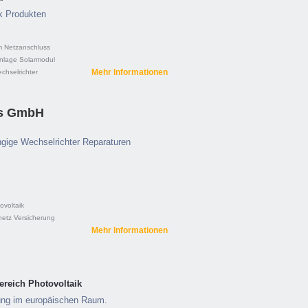
ik Produkten
m
Netzanschluss
nlage
Solarmodul
Mehr Informationen
chselrichter
es GmbH
ngige Wechselrichter Reparaturen
ovoltaik
netz
Versicherung
Mehr Informationen
Bereich Photovoltaik
ung im europäischen Raum.