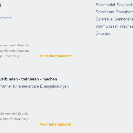
H
Solarmodul
Solarpar
Solarstrom
Solarther
nbieter
Solarzelle
Sonnenene
Warmwasser
Wechsel
Ökostrom
genverbrauch
Energie
ien
Förderprogramme
Mehr Informationen
ge
Solaranlage
 verbinden - trainieren - machen
Partner für erneuerbare Energielösungen
Elektromobil
Energie
ik
Photovoltaikanlage
Mehr Informationen