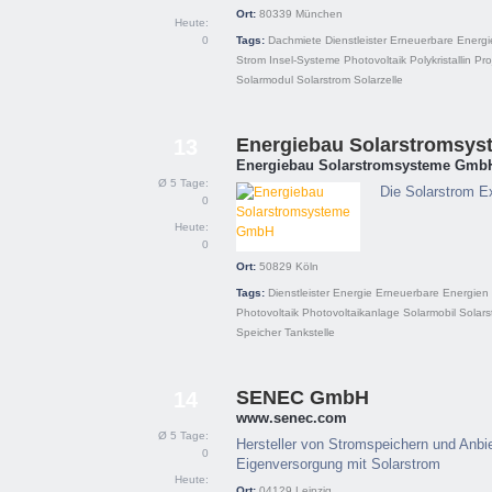
Ort:
80339
München
Heute:
0
Tags:
Dachmiete
Dienstleister
Erneuerbare Energi
Strom
Insel-Systeme
Photovoltaik
Polykristallin
Pro
Solarmodul
Solarstrom
Solarzelle
Energiebau Solarstromsy
13
Energiebau Solarstromsysteme Gmb
Ø 5 Tage:
Die Solarstrom E
0
Heute:
0
Ort:
50829
Köln
Tags:
Dienstleister
Energie
Erneuerbare Energien
Photovoltaik
Photovoltaikanlage
Solarmobil
Solars
Speicher
Tankstelle
SENEC GmbH
14
www.senec.com
Ø 5 Tage:
Hersteller von Stromspeichern und Anbi
0
Eigenversorgung mit Solarstrom
Heute:
Ort:
04129
Leipzig