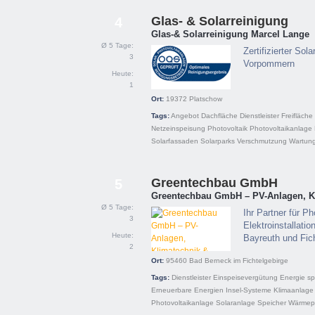
Glas- & Solarreinigung
4
Glas-& Solarreinigung Marcel Lange
Ø 5 Tage:
Zertifizierter So
3
Vorpommern
Heute:
1
Ort:
19372
Platschow
Tags:
Angebot
Dachfläche
Dienstleister
Freifläche
Netzeinspeisung
Photovoltaik
Photovoltaikanlage
Solarfassaden
Solarparks
Verschmutzung
Wartun
Greentechbau GmbH
5
Greentechbau GmbH – PV-Anlagen, K
Ø 5 Tage:
Ihr Partner für 
3
Elektroinstallati
Heute:
Bayreuth und Fich
2
Ort:
95460
Bad Berneck im Fichtelgebirge
Tags:
Dienstleister
Einspeisevergütung
Energie s
Erneuerbare Energien
Insel-Systeme
Klimaanlage
Photovoltaikanlage
Solaranlage
Speicher
Wärme