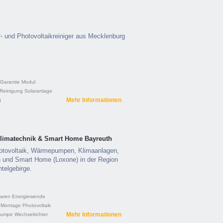
lar- und Photovoltaikreiniger aus Mecklenburg
Garantie
Modul
Reinigung
Solaranlage
Mehr Informationen
g
limatechnik & Smart Home Bayreuth
Photovoltaik, Wärmepumpen, Klimaanlagen,
on und Smart Home (Loxone) in der Region
telgebirge.
paren
Energiewende
Montage
Photovoltaik
Mehr Informationen
pumpe
Wechselrichter