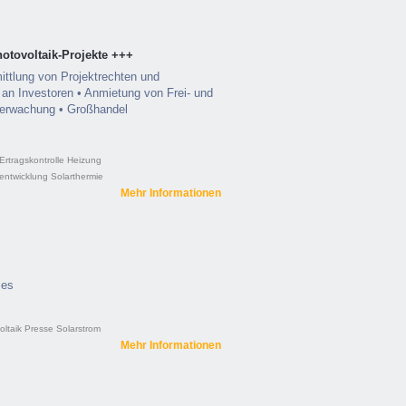
hotovoltaik-Projekte +++
ittlung von Projektrechten und
an Investoren • Anmietung von Frei- und
berwachung • Großhandel
Ertragskontrolle
Heizung
tentwicklung
Solarthermie
Mehr Informationen
ies
oltaik
Presse
Solarstrom
Mehr Informationen