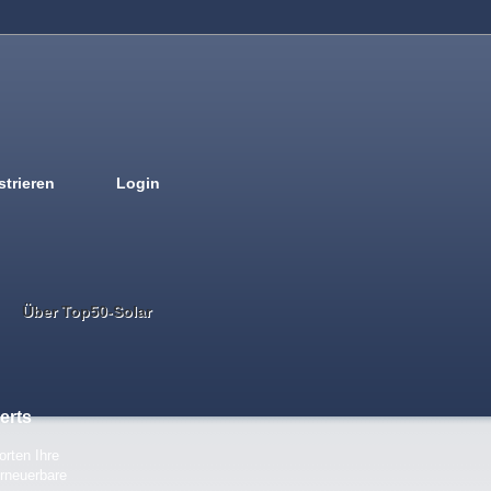
strieren
Login
Deutsch
English
French
Espanol
Italiano
Portugues
Nederlands
Über Top50-Solar
erts
rten Ihre
rneuerbare