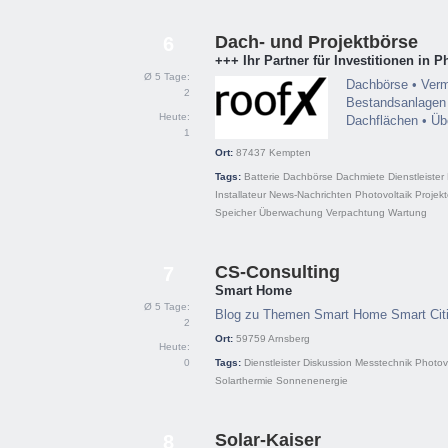
Dach- und Projektbörse
6
+++ Ihr Partner für Investitionen in P
Ø 5 Tage:
Dachbörse • Verm
2
Bestandsanlagen 
Heute:
Dachflächen • Ü
1
Ort:
87437
Kempten
Tags:
Batterie
Dachbörse
Dachmiete
Dienstleister
Installateur
News-Nachrichten
Photovoltaik
Projek
Speicher
Überwachung
Verpachtung
Wartung
CS-Consulting
7
Smart Home
Ø 5 Tage:
Blog zu Themen Smart Home Smart Cit
2
Ort:
59759
Arnsberg
Heute:
0
Tags:
Dienstleister
Diskussion
Messtechnik
Photov
Solarthermie
Sonnenenergie
Solar-Kaiser
8