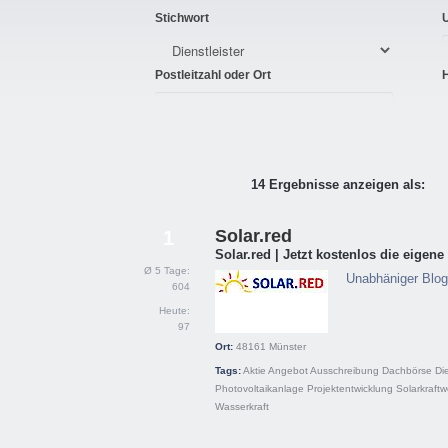
Stichwort
Postleitzahl oder Ort
14 Ergebnisse anzeigen als:
Solar.red
1
Solar.red | Jetzt kostenlos die eigen
Ø 5 Tage:
Unabhäniger Blog 
604
Heute:
97
Ort:
48161
Münster
Tags:
Aktie
Angebot
Ausschreibung
Dachbörse
Die
Photovoltaikanlage
Projektentwicklung
Solarkraft
Wasserkraft