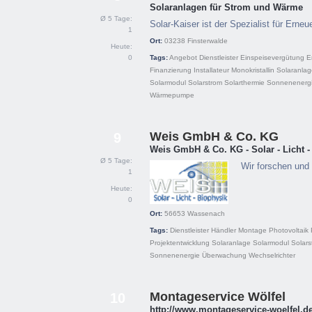
Solaranlagen für Strom und Wärme
Ø 5 Tage:
Solar-Kaiser ist der Spezialist für Erne
1
Ort:
03238
Finsterwalde
Heute:
0
Tags:
Angebot
Dienstleister
Einspeisevergütung
E
Finanzierung
Installateur
Monokristallin
Solaranlag
Solarmodul
Solarstrom
Solarthermie
Sonnenenerg
Wärmepumpe
Weis GmbH & Co. KG
9
Weis GmbH & Co. KG - Solar - Licht -
Ø 5 Tage:
Wir forschen und 
1
Heute:
0
Ort:
56653
Wassenach
Tags:
Dienstleister
Händler
Montage
Photovoltaik
Projektentwicklung
Solaranlage
Solarmodul
Solars
Sonnenenergie
Überwachung
Wechselrichter
Montageservice Wölfel
10
http://www.montageservice-woelfel.de