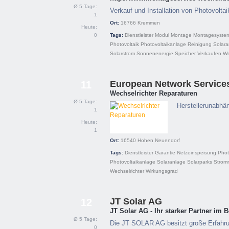
Ø 5 Tage:
Verkauf und Installation von Photovolta
1
Ort:
16766
Kremmen
Heute:
0
Tags:
Dienstleister
Modul
Montage
Montagesyste
Photovoltaik
Photovoltaikanlage
Reinigung
Solara
Solarstrom
Sonnenenergie
Speicher
Verkaufen
We
European Network Servic
11
Wechselrichter Reparaturen
Ø 5 Tage:
Herstellerunabhä
1
Heute:
1
Ort:
16540
Hohen Neuendorf
Tags:
Dienstleister
Garantie
Netzeinspeisung
Phot
Photovoltaikanlage
Solaranlage
Solarparks
Strom
Wechselrichter
Wirkungsgrad
JT Solar AG
12
JT Solar AG - Ihr starker Partner im 
Ø 5 Tage:
Die JT SOLAR AG besitzt große Erfahr
0