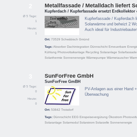
Metallfassade / Metalldach liefert S
2
Kupferdach / Kupferfassade ersetzt Erdkollektor
Ø 5 Tage:
Kupferfassade / Kupferdach l
1
Solarwärme und beheizt 2 Wo
Heute:
Auch ideal für Industriebaute
1
Ort:
73529
Schwäbisch Gmünd
Tags:
Absorber
Dachintegration
Dünnschicht
Erneuerbare Energi
Kühlung
Photovoltaikanlage
Recycling
Solaranlage
Solarfassade
Solarthermie
Sonnenenergie
Wärmepumpe
Wärmetauscher
Warm
SunForFree GmbH
3
SunForFree GmBH
Ø 5 Tage:
PV-Anlagen aus einer Hand + 
0
Überwachung
Heute:
0
Ort:
53842
Troisdorf
Tags:
Dünnschicht
EEG
Einspeisevergütung
Ökostrom
Photovolt
Solaranlage
Solarmodul
Solarstrom
Solarzelle
Sonnenenergie