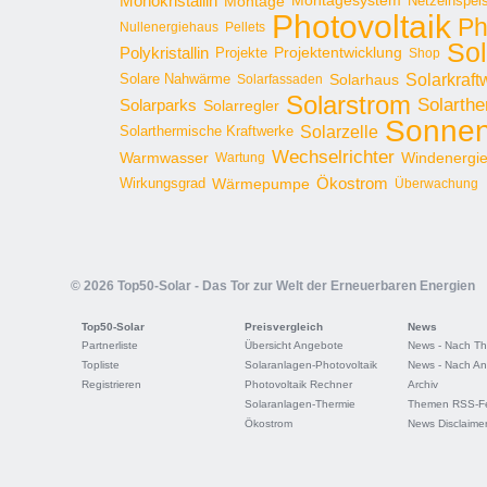
Monokristallin
Montage
Montagesystem
Netzeinspei
Photovoltaik
Ph
Nullenergiehaus
Pellets
Sol
Polykristallin
Projekte
Projektentwicklung
Shop
Solarkraft
Solare Nahwärme
Solarhaus
Solarfassaden
Solarstrom
Solarthe
Solarparks
Solarregler
Sonnen
Solarzelle
Solarthermische Kraftwerke
Wechselrichter
Warmwasser
Windenergi
Wartung
Ökostrom
Wirkungsgrad
Wärmepumpe
Überwachung
© 2026 Top50-Solar - Das Tor zur Welt der Erneuerbaren Energien
Top50-Solar
Preisvergleich
News
Partnerliste
Übersicht Angebote
News - Nach T
Topliste
Solaranlagen-Photovoltaik
News - Nach An
Registrieren
Photovoltaik Rechner
Archiv
Solaranlagen-Thermie
Themen RSS-F
Ökostrom
News Disclaime