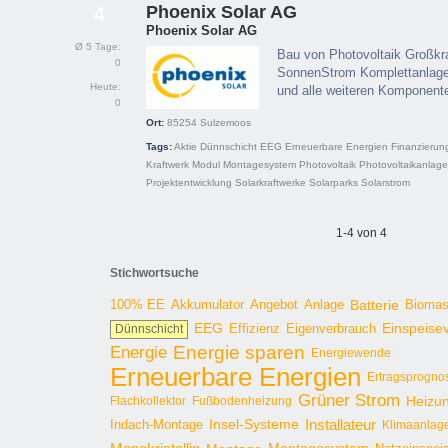
Phoenix Solar AG
4
Phoenix Solar AG
Ø 5 Tage:
Bau von Photovoltaik Großkra
0
SonnenStrom Komplettanlagen
Heute:
und alle weiteren Komponent
0
Ort:
85254
Sulzemoos
Tags:
Aktie
Dünnschicht
EEG
Erneuerbare Energien
Finanzierun
Kraftwerk
Modul
Montagesystem
Photovoltaik
Photovoltaikanlage
Projektentwicklung
Solarkraftwerke
Solarparks
Solarstrom
1-4 von 4
Stichwortsuche
100% EE
Angebot
Anlage
Batterie
Bioma
Akkumulator
EEG
Effizienz
Einspeise
Dünnschicht
Eigenverbrauch
Energie sparen
Energie
Energiewende
Erneuerbare Energien
Ertragsprogno
Grüner Strom
Heizu
Flachkollektor
Fußbodenheizung
Installateur
Insel-Systeme
Indach-Montage
Klimaanlag