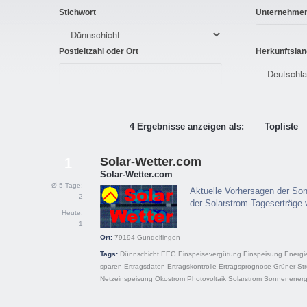
Stichwort
Unternehme
Postleitzahl oder Ort
Herkunftslan
4 Ergebnisse anzeigen als:
Topliste
Solar-Wetter.com
1
Solar-Wetter.com
Ø 5 Tage:
Aktuelle Vorhersagen der So
2
der Solarstrom-Tageserträge
Heute:
1
Ort:
79194
Gundelfingen
Tags:
Dünnschicht
EEG
Einspeisevergütung
Einspeisung
Energi
sparen
Ertragsdaten
Ertragskontrolle
Ertragsprognose
Grüner St
Netzeinspeisung
Ökostrom
Photovoltaik
Solarstrom
Sonnenenerg