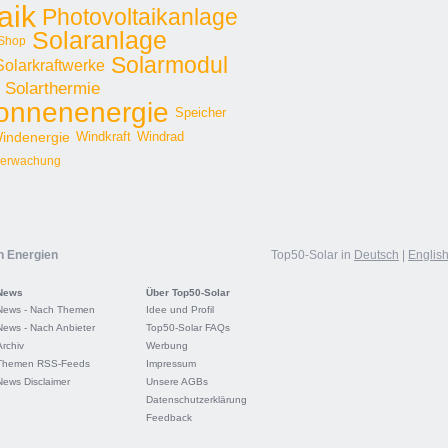
aik
Photovoltaikanlage
Solaranlage
Shop
Solarmodul
Solarkraftwerke
Solarthermie
onnenenergie
Speicher
indenergie
Windkraft
Windrad
erwachung
n Energien
Top50-Solar in
Deutsch
|
Englis
News
Über Top50-Solar
News - Nach Themen
Idee und Profil
News - Nach Anbieter
Top50-Solar FAQs
Archiv
Werbung
Themen RSS-Feeds
Impressum
News Disclaimer
Unsere AGBs
Datenschutzerklärung
Feedback