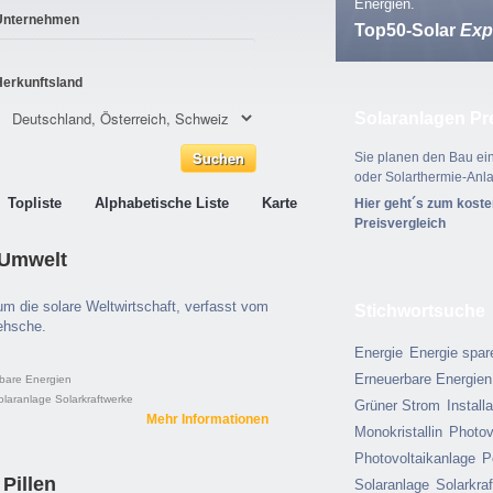
Energien.
Unternehmen
Top50-Solar
Exp
Herkunftsland
Solaranlagen Pr
Sie planen den Bau ein
oder Solarthermie-Anl
Topliste
Alphabetische Liste
Karte
Hier geht´s zum kost
Preisvergleich
 Umwelt
m die solare Weltwirtschaft, verfasst vom
Stichwortsuche
ehsche.
Energie
Energie spar
Erneuerbare Energien
bare Energien
olaranlage
Solarkraftwerke
Grüner Strom
Install
Mehr Informationen
Monokristallin
Photov
Photovoltaikanlage
P
Pillen
Solaranlage
Solarkra