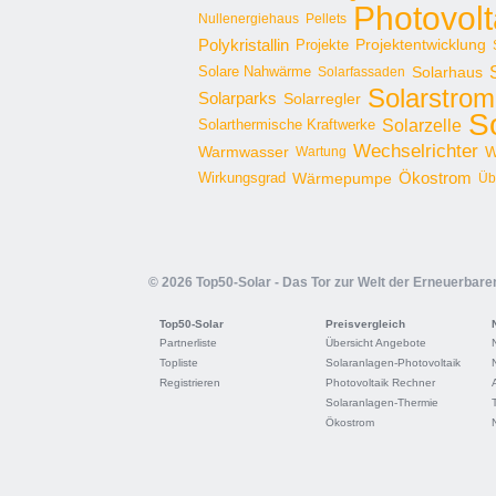
Photovolt
Nullenergiehaus
Pellets
Polykristallin
Projekte
Projektentwicklung
Solare Nahwärme
Solarhaus
Solarfassaden
Solarstrom
Solarparks
Solarregler
S
Solarzelle
Solarthermische Kraftwerke
Wechselrichter
Warmwasser
W
Wartung
Ökostrom
Wirkungsgrad
Wärmepumpe
Üb
© 2026 Top50-Solar - Das Tor zur Welt der Erneuerbare
Top50-Solar
Preisvergleich
Partnerliste
Übersicht Angebote
Topliste
Solaranlagen-Photovoltaik
Registrieren
Photovoltaik Rechner
Solaranlagen-Thermie
Ökostrom