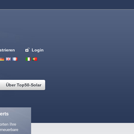
strieren
Login
Deutsch
English
French
Espanol
Italiano
Portugues
Nederlands
Über Top50-Solar
erts
rten Ihre
rneuerbare