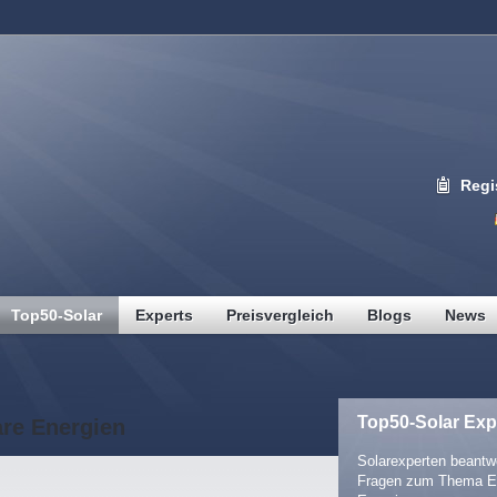
Regi
Top50-Solar
Experts
Preisvergleich
Blogs
News
Top50-Solar Exp
are Energien
Solarexperten beantwo
Fragen zum Thema E