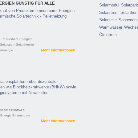
ERGIEN GÜNSTIG FÜR ALLE
Solarmodul
Solarpar
kauf von Produkten erneuerbarer Energien -
Solarstrom
Solarther
ermische Solartechnik - Pelletheizung
Solarzelle
Sonnenene
Warmwasser
Wechsel
Ökostrom
Erneuerbare Energien
Solarstrom
Solarthermie
Mehr Informationen
denergie
ationsplattform über dezentrale
ien wie Blockheizkraftwerke (BHKW) sowie
rgiesysteme mit Newsletter.
Blockheizkraftwerk
Energie
Erneuerbare
Mehr Informationen