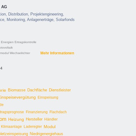
R AG
on, Distribution, Projektengineering,
ice, Monitoring, Anlagenerträge, Solarfonds
 Energien
Ertragskontrolle
tovoltaik
Mehr Informationen
rmodul
Wechselrichter
 4
erie
Biomasse
Dachfläche
Dienstleister
inspeisevergütung
Einspeisung
de
rtragsprognose
Finanzierung
Flachdach
rom
Heizung
Hersteller
Händler
Modul
Klimaanlage
Laderegler
Netzeinspeisung
Niedrigenergiehaus