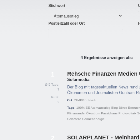
Stichwort
Postleitzahl oder Ort
4 Ergebnisse anzeigen als:
Rehsche Finanzen Medien
1
Solarmedia
Ø 5 Tage:
Der Blog mit tagesaktuellen News rund u
7
Ökonomen und Journalisten Guntram R
Heute:
Ort:
CH-8045
Zürich
2
Tags:
100% EE
Atomausstieg
Blog
Börse
Erneuer
Klimawandel
Ökostrom
Passivhaus
Photovoltaik
S
Solarzelle
Sonnenenergie
SOLARPLANET - Meinhard 
2