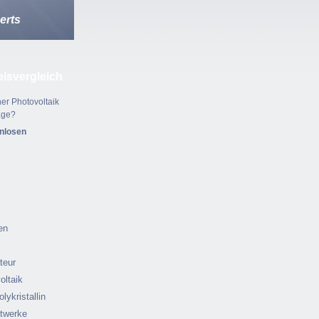
erts
eisvergleich
er Photovoltaik
age?
enlosen
en
ateur
oltaik
olykristallin
ftwerke