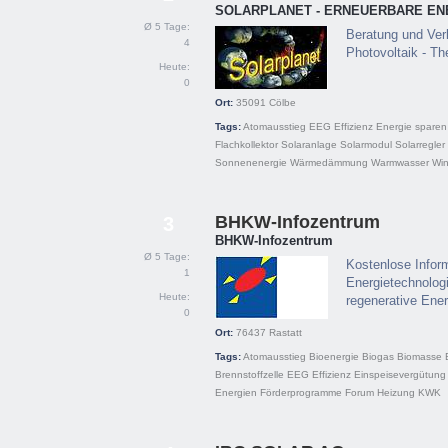
SOLARPLANET - ERNEUERBARE EN
Ø 5 Tage:
Beratung und Ver
4
Photovoltaik - Th
Heute:
0
Ort:
35091
Cölbe
Tags:
Atomausstieg
EEG
Effizienz
Energie sparen
Flachkollektor
Solaranlage
Solarmodul
Solarregler
Sonnenenergie
Wärmedämmung
Warmwasser
Win
BHKW-Infozentrum
3
BHKW-Infozentrum
Ø 5 Tage:
Kostenlose Inform
1
Energietechnolog
Heute:
regenerative Ene
0
Ort:
76437
Rastatt
Tags:
Atomausstieg
Bioenergie
Biogas
Biomasse
Brennstoffzelle
EEG
Effizienz
Einspeisevergütung
Energien
Förderprogramme
Forum
Heizung
KWK