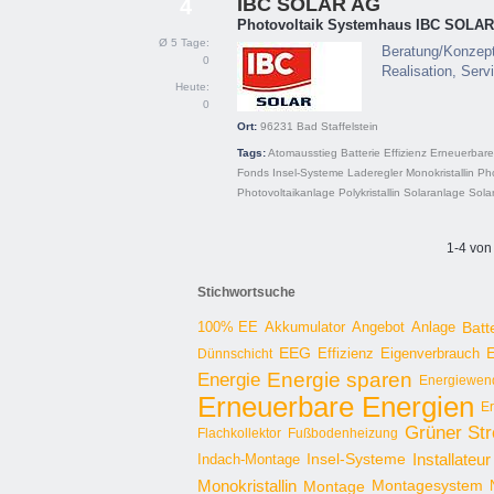
IBC SOLAR AG
4
Photovoltaik Systemhaus IBC SOLA
Ø 5 Tage:
Beratung/Konzepti
0
Realisation, Serv
Heute:
0
Ort:
96231
Bad Staffelstein
Tags:
Atomausstieg
Batterie
Effizienz
Erneuerbare
Fonds
Insel-Systeme
Laderegler
Monokristallin
Pho
Photovoltaikanlage
Polykristallin
Solaranlage
Sola
1-4 von
Stichwortsuche
100% EE
Angebot
Anlage
Batt
Akkumulator
EEG
Effizienz
E
Dünnschicht
Eigenverbrauch
Energie sparen
Energie
Energiewen
Erneuerbare Energien
E
Grüner St
Flachkollektor
Fußbodenheizung
Installateur
Insel-Systeme
Indach-Montage
Monokristallin
Montage
Montagesystem