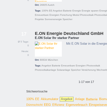
0
Ort:
26605
Aurich
Tags:
100% EE
Angebot
Batterie
Energie
Energie sparen
Energ
Erneuerbare Energien
Forschung
Modul
Photovoltaik
Photovolta
Projekte
Sonnenenergie
Speicher
E.ON Energie Deutschland GmbH
17
E.ON Solar Ihr starker Partner
Ø 5 Tage:
Mit E.ON Solar in die Energie
0
Heute:
0
Ort:
80634
München
Tags:
Angebot
Batterie
Erneuerbare Energien
Photovoltaik
Photovoltaikanlage
Solaranlage
Speicher
Versicherung
Wechselri
1-17 von 17
Stichwortsuche
100% EE
Angebot
Anlage
Batterie
Biom
Akkumulator
EEG
Effizienz
Einspeisev
Dünnschicht
Eigenverbrauch