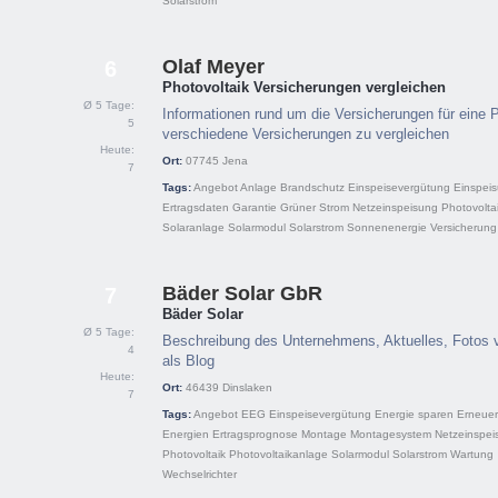
Solarstrom
Olaf Meyer
6
Photovoltaik Versicherungen vergleichen
Ø 5 Tage:
Informationen rund um die Versicherungen für eine 
5
verschiedene Versicherungen zu vergleichen
Heute:
Ort:
07745
Jena
7
Tags:
Angebot
Anlage
Brandschutz
Einspeisevergütung
Einspei
Ertragsdaten
Garantie
Grüner Strom
Netzeinspeisung
Photovolta
Solaranlage
Solarmodul
Solarstrom
Sonnenenergie
Versicherung
Bäder Solar GbR
7
Bäder Solar
Ø 5 Tage:
Beschreibung des Unternehmens, Aktuelles, Fotos 
4
als Blog
Heute:
Ort:
46439
Dinslaken
7
Tags:
Angebot
EEG
Einspeisevergütung
Energie sparen
Erneuer
Energien
Ertragsprognose
Montage
Montagesystem
Netzeinspei
Photovoltaik
Photovoltaikanlage
Solarmodul
Solarstrom
Wartung
Wechselrichter