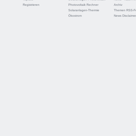
Registrieren
Photovoltaik Rechner
Archiv
Solaranlagen-Thermie
Themen RSS-F
Ökostrom
News Disclaime