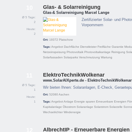
Glas- & Solarreinigung
10
Glas-& Solarreinigung Marcel Lange
Ø 5 Tage:
Zertifizierter Solar- und Phot
2
Vorpommern
Heute:
2
Ort:
19372
Platschow
Tags:
Angebot
Dachfläche
Dienstleister
Freifläche
Garantie
Modu
Netzeinspeisung
Photovoltaik
Photovoltaikanlage
Reinigung
Sol
Solarfassaden
Solarparks
Verschmutzung
Wartung
ElektroTechnikWolkenar
11
www.SolarAIXperte.de - ElektroTechnikWolkenar
Ø 5 Tage:
Wir bieten Ihnen: Solaranlagen, E-Check, Geraetep
1
Ort:
52080
Aachen
Heute:
1
Tags:
Angebot
Anlage
Energie sparen
Erneuerbare Energien
För
Kapitalanlage
Ökostrom
Solaranlage
Solarstrom
Solarzelle
Sonne
Wechselrichter
Windenergie
AlbrechtIP - Erneuerbare Energien
12