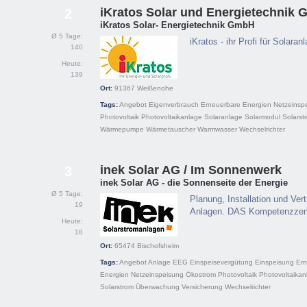
iKratos Solar und Energietechnik
2
iKratos Solar- Energietechnik GmbH
Ø 5 Tage:
iKratos - ihr Profi für Sola
140
Heute:
139
Ort:
91367
Weißenohe
Tags:
Angebot
Eigenverbrauch
Erneuerbare Energien
Netzeinsp
Photovoltaik
Photovoltaikanlage
Solaranlage
Solarmodul
Solarst
Wärmepumpe
Wärmetauscher
Warmwasser
Wechselrichter
inek Solar AG / Im Sonnenwerk
3
inek Solar AG - die Sonnenseite der Energie
Ø 5 Tage:
Planung, Installation und Ver
19
Anlagen. DAS Kompetenzzent
Heute:
18
Ort:
65474
Bischofsheim
Tags:
Angebot
Anlage
EEG
Einspeisevergütung
Einspeisung
Ern
Energien
Netzeinspeisung
Ökostrom
Photovoltaik
Photovoltaikan
Solarstrom
Überwachung
Versicherung
Wechselrichter