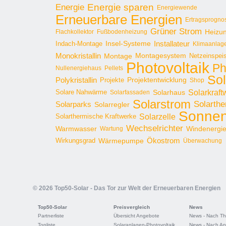
Energie sparen
Energie
Energiewende
Erneuerbare Energien
Ertragsprogno
Grüner Strom
Heizu
Flachkollektor
Fußbodenheizung
Installateur
Insel-Systeme
Indach-Montage
Klimaanlag
Monokristallin
Montage
Montagesystem
Netzeinspei
Photovoltaik
Ph
Nullenergiehaus
Pellets
Sol
Polykristallin
Projekte
Projektentwicklung
Shop
Solarkraft
Solare Nahwärme
Solarhaus
Solarfassaden
Solarstrom
Solarthe
Solarparks
Solarregler
Sonnen
Solarzelle
Solarthermische Kraftwerke
Wechselrichter
Warmwasser
Windenergi
Wartung
Ökostrom
Wirkungsgrad
Wärmepumpe
Überwachung
© 2026 Top50-Solar - Das Tor zur Welt der Erneuerbaren Energien
Top50-Solar
Preisvergleich
News
Partnerliste
Übersicht Angebote
News - Nach T
Topliste
Solaranlagen-Photovoltaik
News - Nach An