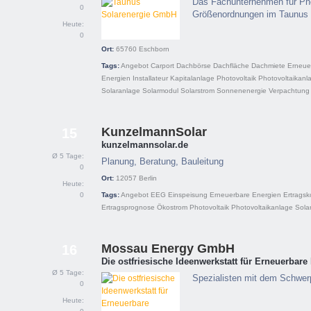
Das Fachunternehmen für Pho
0
Größenordnungen im Taunus 
Heute:
0
Ort:
65760
Eschborn
Tags:
Angebot
Carport
Dachbörse
Dachfläche
Dachmiete
Erneue
Energien
Installateur
Kapitalanlage
Photovoltaik
Photovoltaikanl
Solaranlage
Solarmodul
Solarstrom
Sonnenenergie
Verpachtung
KunzelmannSolar
15
kunzelmannsolar.de
Ø 5 Tage:
Planung, Beratung, Bauleitung
0
Ort:
12057
Berlin
Heute:
0
Tags:
Angebot
EEG
Einspeisung
Erneuerbare Energien
Ertragsk
Ertragsprognose
Ökostrom
Photovoltaik
Photovoltaikanlage
Sola
Mossau Energy GmbH
16
Die ostfriesische Ideenwerkstatt für Erneuerbare
Ø 5 Tage:
Spezialisten mit dem Schwer
0
Heute: