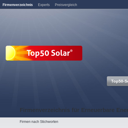
Firmenverzeichnis
Experts
Preisvergleich
Top50-S
Firmenverzeichnis für Erneuerbare Ene
Firmen nach Stichworten