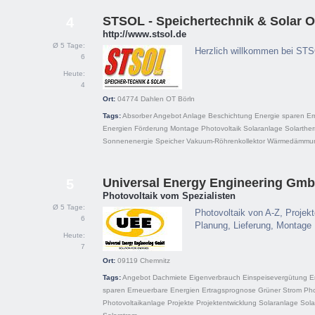
STSOL - Speichertechnik & Solar 
4
http://www.stsol.de
Ø 5 Tage:
Herzlich willkommen bei ST
6
Heute:
4
Ort:
04774
Dahlen OT Börln
Tags:
Absorber
Angebot
Anlage
Beschichtung
Energie sparen
Er
Energien
Förderung
Montage
Photovoltaik
Solaranlage
Solarthe
Sonnenenergie
Speicher
Vakuum-Röhrenkollektor
Wärmedämmu
Universal Energy Engineering Gm
5
Photovoltaik vom Spezialisten
Ø 5 Tage:
Photovoltaik von A-Z, Projek
6
Planung, Lieferung, Montage
Heute:
7
Ort:
09119
Chemnitz
Tags:
Angebot
Dachmiete
Eigenverbrauch
Einspeisevergütung
E
sparen
Erneuerbare Energien
Ertragsprognose
Grüner Strom
Pho
Photovoltaikanlage
Projekte
Projektentwicklung
Solaranlage
Sola