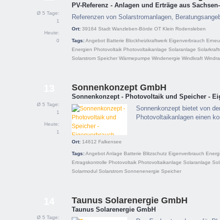
PV-Referenz - Anlagen und Erträge aus Sachsen
Ø 5 Tage:
Referenzen von Solarstromanlagen, Beratungsange
1
Ort:
39164
Stadt Wanzleben-Börde OT Klein Rodensleben
Heute:
0
Tags:
Angebot
Batterie
Blockheizkraftwerk
Eigenverbrauch
Erneu
Energien
Photovoltaik
Photovoltaikanlage
Solaranlage
Solarkraf
Solarstrom
Speicher
Wärmepumpe
Windenergie
Windkraft
Windr
Sonnenkonzept GmbH
13
Sonnenkonzept - Photovoltaik und Speicher - E
Ø 5 Tage:
Sonnenkonzept bietet von de
1
Photovoltaikanlagen einen k
Heute:
1
Ort:
14612
Falkensee
Tags:
Angebot
Anlage
Batterie
Blitzschutz
Eigenverbrauch
Energ
Ertragskontrolle
Photovoltaik
Photovoltaikanlage
Solaranlage
Sol
Solarmodul
Solarstrom
Sonnenenergie
Speicher
Taunus Solarenergie GmbH
14
Taunus Solarenergie GmbH
Ø 5 Tage: