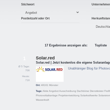
Stichwort
Unternehme
Postleitzahl oder Ort
Herkunftslan
17 Ergebnisse anzeigen als:
Topliste
Solar.red
1
Solar.red | Jetzt kostenlos die eigene Solaranla
Ø 5 Tage:
Unabhäniger Blog für Photovo
706
Heute:
716
Ort:
48161
Münster
Tags:
Aktie
Angebot
Ausschreibung
Dachbörse
Dienstleister
Freif
Photovoltaikanlage
Projektentwicklung
Solarkraftwerke
Solarstro
Wasserkraft