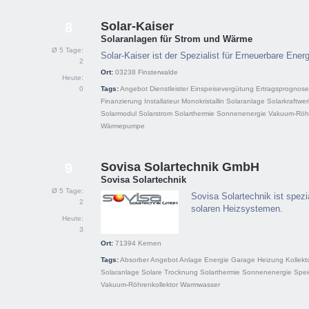
Solar-Kaiser
8
Solaranlagen für Strom und Wärme
Ø 5 Tage:
Solar-Kaiser ist der Spezialist für Erneuerbare Ener
2
Ort:
03238
Finsterwalde
Heute:
0
Tags:
Angebot
Dienstleister
Einspeisevergütung
Ertragsprognose
Finanzierung
Installateur
Monokristallin
Solaranlage
Solarkraftwe
Solarmodul
Solarstrom
Solarthermie
Sonnenenergie
Vakuum-Röhr
Wärmepumpe
Sovisa Solartechnik GmbH
9
Sovisa Solartechnik
Ø 5 Tage:
Sovisa Solartechnik ist spezia
2
solaren Heizsystemen.
Heute:
3
Ort:
71394
Kernen
Tags:
Absorber
Angebot
Anlage
Energie
Garage
Heizung
Kollekt
Solaranlage
Solare Trocknung
Solarthermie
Sonnenenergie
Spei
Vakuum-Röhrenkollektor
Warmwasser