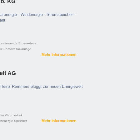
o. KG
larenergie - Windenergie - Stromspeicher -
ant
nergiewende
Erneuerbare
ik
Photovoltaikanlage
Mehr Informationen
elt AG
l-Heinz Remmers bloggt zur neuen Energiewelt
rom
Photovoltaik
Mehr Informationen
nenergie
Speicher