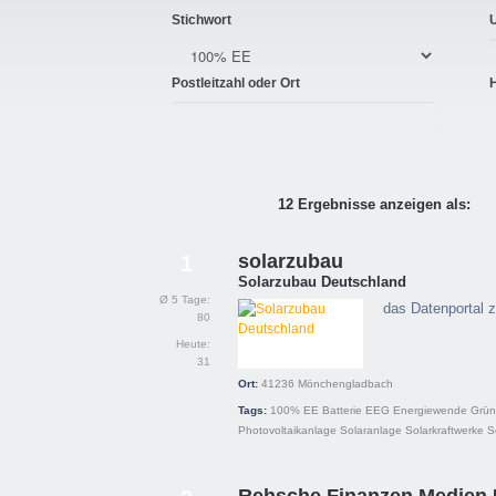
Stichwort
Postleitzahl oder Ort
12 Ergebnisse anzeigen als:
solarzubau
1
Solarzubau Deutschland
Ø 5 Tage:
das Datenportal 
80
Heute:
31
Ort:
41236
Mönchengladbach
Tags:
100% EE
Batterie
EEG
Energiewende
Grün
Photovoltaikanlage
Solaranlage
Solarkraftwerke
S