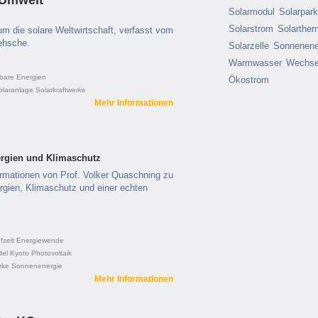
 Umwelt
Solarmodul
Solarpar
Solarstrom
Solarther
m die solare Weltwirtschaft, verfasst vom
ehsche.
Solarzelle
Sonnenene
Warmwasser
Wechsel
bare Energien
Ökostrom
olaranlage
Solarkraftwerke
Mehr Informationen
ergien und Klimaschutz
rmationen von Prof. Volker Quaschning zu
rgien, Klimaschutz und einer echten
fzeit
Energiewende
del
Kyoto
Photovoltaik
rke
Sonnenenergie
Mehr Informationen