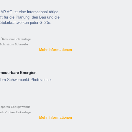
 AG ist eine international tätige
ft für die Planung, den Bau und die
Solarkraftwerken jeder Größe.
Ökostrom
Solaranlage
Solarstrom
Solarzelle
Mehr Informationen
Erneuerbare Energien
 dem Schwerpunkt Photovoltaik
 sparen
Energiewende
aik
Photovoltaikanlage
Mehr Informationen