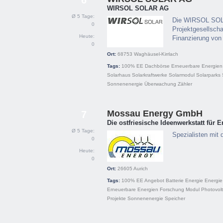
6
WIRSOL SOLAR AG
Ø 5 Tage:
Die WIRSOL SOLAR
0
Projektgesellscha
Heute:
Finanzierung von 
0
Ort:
68753
Waghäusel-Kirrlach
Tags:
100% EE
Dachbörse
Erneuerbare Energien
Solarhaus
Solarkraftwerke
Solarmodul
Solarparks
Sonnenenergie
Überwachung
Zähler
Mossau Energy GmbH
7
Die ostfriesische Ideenwerkstatt für 
Ø 5 Tage:
Spezialisten mit
0
Heute:
0
Ort:
26605
Aurich
Tags:
100% EE
Angebot
Batterie
Energie
Energie
Erneuerbare Energien
Forschung
Modul
Photovolt
Projekte
Sonnenenergie
Speicher