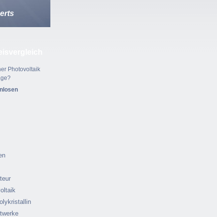
erts
eisvergleich
er Photovoltaik
age?
enlosen
en
ateur
oltaik
olykristallin
ftwerke