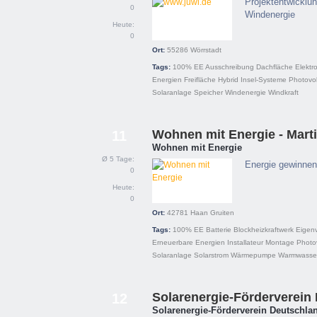
Projektentwicklun
0
Windenergie
Heute:
0
Ort:
55286
Wörrstadt
Tags:
100% EE
Ausschreibung
Dachfläche
Elektr
Energien
Freifläche
Hybrid
Insel-Systeme
Photovol
Solaranlage
Speicher
Windenergie
Windkraft
Wohnen mit Energie - Mart
11
Wohnen mit Energie
Ø 5 Tage:
Energie gewinnen 
0
Heute:
0
Ort:
42781
Haan Gruiten
Tags:
100% EE
Batterie
Blockheizkraftwerk
Eigen
Erneuerbare Energien
Installateur
Montage
Photov
Solaranlage
Solarstrom
Wärmepumpe
Warmwasse
Solarenergie-Förderverein 
12
Solarenergie-Förderverein Deutschlan