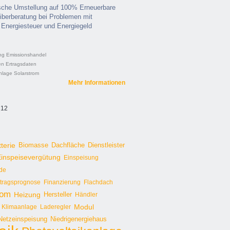
sche Umstellung auf 100% Erneuerbare
eiberberatung bei Problemen mit
- Energiesteuer und Energiegeld
ng
Emissionshandel
en
Ertragsdaten
nlage
Solarstrom
Mehr Informationen
 12
terie
Biomasse
Dachfläche
Dienstleister
inspeisevergütung
Einspeisung
de
rtragsprognose
Finanzierung
Flachdach
rom
Heizung
Hersteller
Händler
Modul
Klimaanlage
Laderegler
Netzeinspeisung
Niedrigenergiehaus