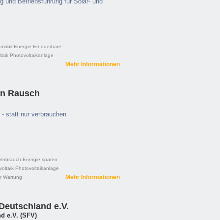
g und Betriebsführung für Solar- und
omobil
Energie
Erneuerbare
taik
Photovoltaikanlage
Mehr Informationen
in Rausch
- statt nur verbrauchen
verbrauch
Energie sparen
oltaik
Photovoltaikanlage
Mehr Informationen
r
Wartung
Deutschland e.V.
d e.V. (SFV)