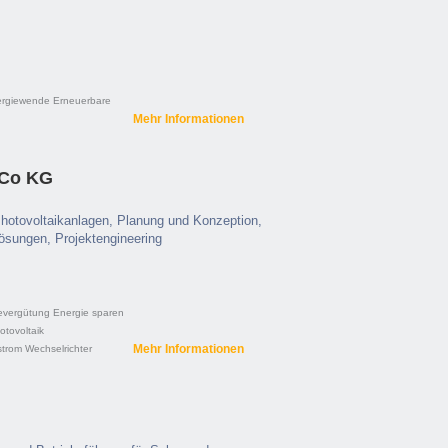
rgiewende
Erneuerbare
Mehr Informationen
 Co KG
Photovoltaikanlagen, Planung und Konzeption,
ösungen, Projektengineering
evergütung
Energie sparen
otovoltaik
Mehr Informationen
strom
Wechselrichter