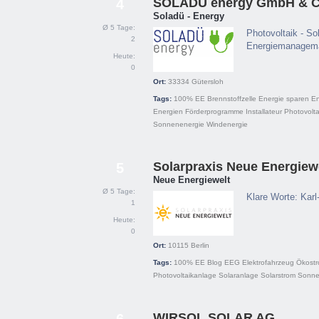
SOLADÜ energy GmbH & C
4
Soladü - Energy
Ø 5 Tage:
Photovoltaik - So
2
Energiemanagem
Heute:
0
Ort:
33334
Gütersloh
Tags:
100% EE
Brennstoffzelle
Energie sparen
E
Energien
Förderprogramme
Installateur
Photovolta
Sonnenenergie
Windenergie
Solarpraxis Neue Energiew
5
Neue Energiewelt
Ø 5 Tage:
Klare Worte: Kar
1
Heute:
0
Ort:
10115
Berlin
Tags:
100% EE
Blog
EEG
Elektrofahrzeug
Ökost
Photovoltaikanlage
Solaranlage
Solarstrom
Sonne
WIRSOL SOLAR AG