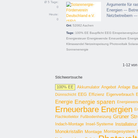
Ø 5 Tage:
Argumente für ra
0
Energien --- Betr
Heute:
Netzbetreibern --
0
Ort:
52062
Aachen
Tags:
100% EE
Baupflicht
EEG
Einspeisevergütu
Energiesteuer
Energiewende
Erneuerbare Energi
Klimawandel
Netzeinspeisung
Photovoltaik
Solara
Sonnenenergie
1-12 von
Stichwortsuche
100% EE
Angebot
Anlage
Bat
Akkumulator
EEG
Effizienz
E
Dünnschicht
Eigenverbrauch
Energie sparen
Energie
Energiewen
Erneuerbare Energien
E
Grüner St
Flachkollektor
Fußbodenheizung
Installateur
Insel-Systeme
Indach-Montage
Monokristallin
Montage
Montagesystem