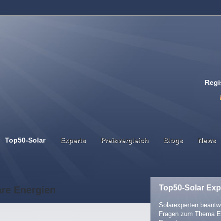
Regi
Top50-Solar
Experts
Preisvergleich
Blogs
News
Top50-Solar Exp
are Energien
Solarexperten beantwo
Fragen zum Thema E