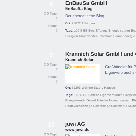
EnBauSa GmbH
8
EnBauSa Blog
Ø 5 Tage:
Der energetische Blog
0
Ort:
72072
Tübingen
Heute:
0
Tags:
100% EE
Blog
Effizienz
Energie sparen
Ene
Energien
Klimawandel
Solarstrom
Sonnenenergie
Krannich Solar GmbH und
9
Krannich Solar
Ø 5 Tage:
Großhändler für 
0
Eigenverbrauchsl
Heute:
0
Ort:
71263
Weil der Stadt / Hausen
Tags:
100% EE
Batterie
Eigenverbrauch
Einspeis
Energiewende
Gestell
Händler
Montagesystem
Ph
Photovoltaikanlage
Solaranlage
Solarmodul
Solar
juwi AG
10
www.juwi.de
Ø 5 Tage: