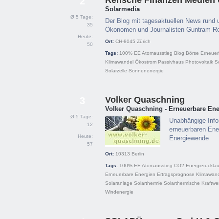
Rehsche Finanzen Medien
2
Solarmedia
Ø 5 Tage:
Der Blog mit tagesaktuellen News rund u
35
Ökonomen und Journalisten Guntram R
Heute:
Ort:
CH-8045
Zürich
50
Tags:
100% EE
Atomausstieg
Blog
Börse
Erneuer
Klimawandel
Ökostrom
Passivhaus
Photovoltaik
S
Solarzelle
Sonnenenergie
Volker Quaschning
3
Volker Quaschning - Erneuerbare En
Ø 5 Tage:
Unabhängige Info
12
erneuerbaren Ene
Heute:
Energiewende
57
Ort:
10313
Berlin
Tags:
100% EE
Atomausstieg
CO2
Energierücklau
Erneuerbare Energien
Ertragsprognose
Klimawan
Solaranlage
Solarthermie
Solarthermische Kraftwe
Windenergie