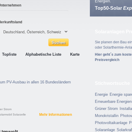
Energien.
Unternehmen
Top50-Solar
Exp
Herkunftsland
Solaranlagen Pr
Sie planen den Bau ein
oder Solarthermie-Anl
Topliste
Alphabetische Liste
Karte
Hier geht´s zum kost
Preisvergleich
zum PV-Ausbau in allen 16 Bundesländern
Stichwortsuche
Energie
Energie spar
Erneuerbare Energien
Grüner Strom
Install
er Strom
Mehr Informationen
olarmobil
Solarzelle
Monokristallin
Photov
Photovoltaikanlage
P
Solaranlage
Solarkra