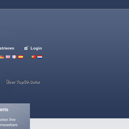
strieren
Login
Deutsch
English
French
Espanol
Italiano
Portugues
Nederlands
Über Top50-Solar
erts
rten Ihre
rneuerbare