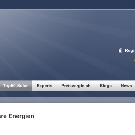
Regi
Top50-Solar
Experts
Preisvergleich
Blogs
News
are Energien