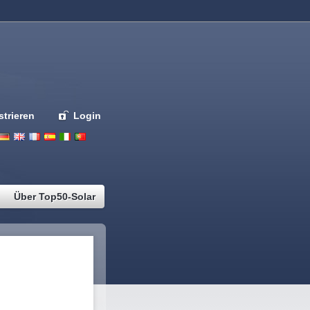
strieren
Login
Deutsch
English
French
Espanol
Italiano
Portugues
Nederlands
Über Top50-Solar