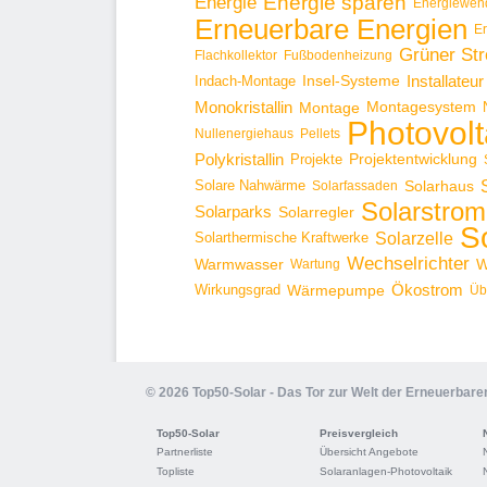
Energie sparen
Energie
Energiewen
Erneuerbare Energien
E
Grüner St
Flachkollektor
Fußbodenheizung
Installateur
Insel-Systeme
Indach-Montage
Monokristallin
Montage
Montagesystem
Photovolt
Nullenergiehaus
Pellets
Polykristallin
Projekte
Projektentwicklung
Solare Nahwärme
Solarhaus
Solarfassaden
Solarstrom
Solarparks
Solarregler
S
Solarzelle
Solarthermische Kraftwerke
Wechselrichter
Warmwasser
W
Wartung
Ökostrom
Wirkungsgrad
Wärmepumpe
Üb
© 2026 Top50-Solar - Das Tor zur Welt der Erneuerbare
Top50-Solar
Preisvergleich
Partnerliste
Übersicht Angebote
Topliste
Solaranlagen-Photovoltaik