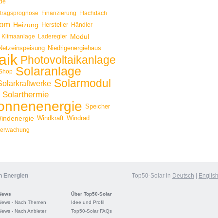
de
rtragsprognose
Finanzierung
Flachdach
rom
Heizung
Hersteller
Händler
Modul
Klimaanlage
Laderegler
Netzeinspeisung
Niedrigenergiehaus
aik
Photovoltaikanlage
Solaranlage
Shop
Solarmodul
Solarkraftwerke
Solarthermie
onnenenergie
Speicher
indenergie
Windkraft
Windrad
erwachung
n Energien
Top50-Solar in
Deutsch
|
Englis
News
Über Top50-Solar
News - Nach Themen
Idee und Profil
News - Nach Anbieter
Top50-Solar FAQs