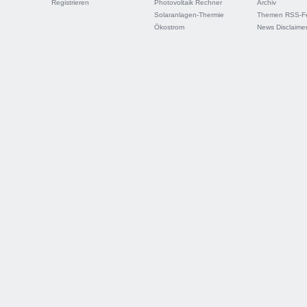
Registrieren
Photovoltaik Rechner
Archiv
Solaranlagen-Thermie
Themen RSS-F
Ökostrom
News Disclaime