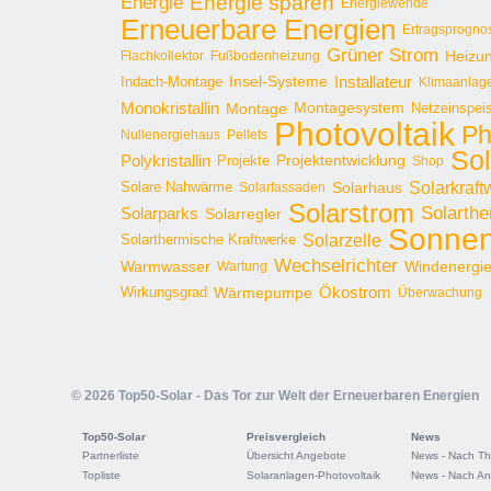
Energie sparen
Energie
Energiewende
Erneuerbare Energien
Ertragsprogno
Grüner Strom
Heizu
Flachkollektor
Fußbodenheizung
Installateur
Insel-Systeme
Indach-Montage
Klimaanlag
Monokristallin
Montage
Montagesystem
Netzeinspei
Photovoltaik
Ph
Nullenergiehaus
Pellets
Sol
Polykristallin
Projekte
Projektentwicklung
Shop
Solarkraft
Solare Nahwärme
Solarhaus
Solarfassaden
Solarstrom
Solarthe
Solarparks
Solarregler
Sonnen
Solarzelle
Solarthermische Kraftwerke
Wechselrichter
Warmwasser
Windenergi
Wartung
Ökostrom
Wirkungsgrad
Wärmepumpe
Überwachung
© 2026 Top50-Solar - Das Tor zur Welt der Erneuerbaren Energien
Top50-Solar
Preisvergleich
News
Partnerliste
Übersicht Angebote
News - Nach T
Topliste
Solaranlagen-Photovoltaik
News - Nach An