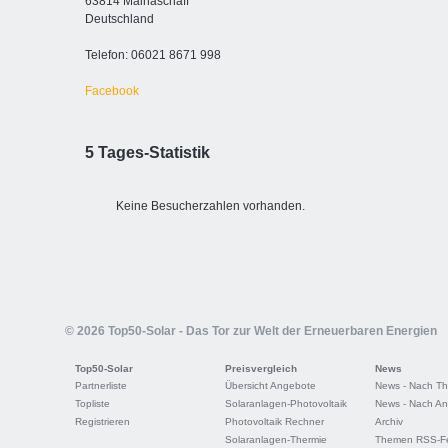
63814 Mainaschaff
Deutschland
Telefon: 06021 8671 998
Facebook
5 Tages-Statistik
Keine Besucherzahlen vorhanden.
© 2026 Top50-Solar - Das Tor zur Welt der Erneuerbaren Energien
Top50-Solar
Preisvergleich
News
Partnerliste
Übersicht Angebote
News - Nach T
Topliste
Solaranlagen-Photovoltaik
News - Nach An
Registrieren
Photovoltaik Rechner
Archiv
Solaranlagen-Thermie
Themen RSS-F