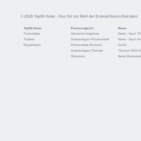
© 2026 Top50-Solar - Das Tor zur Welt der Erneuerbaren Energien
Top50-Solar
Preisvergleich
News
Partnerliste
Übersicht Angebote
News - Nach T
Topliste
Solaranlagen-Photovoltaik
News - Nach An
Registrieren
Photovoltaik Rechner
Archiv
Solaranlagen-Thermie
Themen RSS-F
Ökostrom
News Disclaime