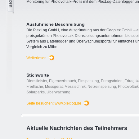
Monitoring für Photovoltaik-Profis mit dem PlexLog-Datenlogger u
Ausführliche Beschreibung
Die PlexLog GmbH, eine Ausgründung aus der Geoplex GmbH – e
preisgekrönten Photovoltaik-Dienstleistungsunternehmen, bietet 
System aus Datenlogger und Überwachungsportal für einfaches und
Vergleich zu Mitbe
...
Weiterlesen
Stichworte
Dienstleister
,
Eigenverbrauch
,
Einspeisung
,
Ertragsdaten
,
Ertragsk
Freifläche
,
Messgerät
,
Messtechnik
,
Netzeinspeisung
,
Photovoltaik
Solarparks
,
Überwachung
,
Seite besuchen: www.plexlog.de
Aktuelle Nachrichten des Teilnehmers