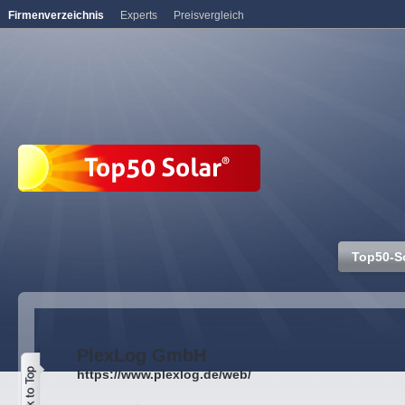
Firmenverzeichnis
Experts
Preisvergleich
Top50-S
PlexLog GmbH
https://www.plexlog.de/web/