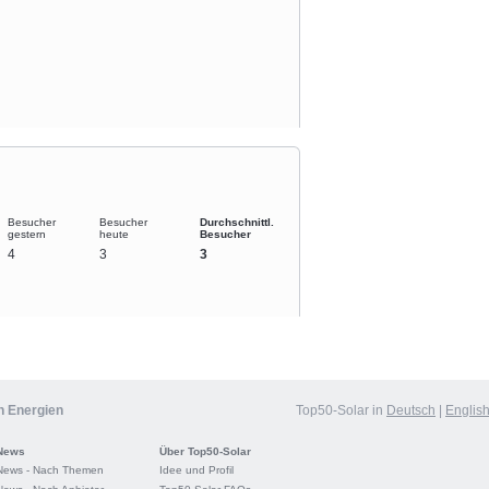
Besucher
Besucher
Durchschnittl.
gestern
heute
Besucher
4
3
3
n Energien
Top50-Solar in
Deutsch
|
Englis
News
Über Top50-Solar
News - Nach Themen
Idee und Profil