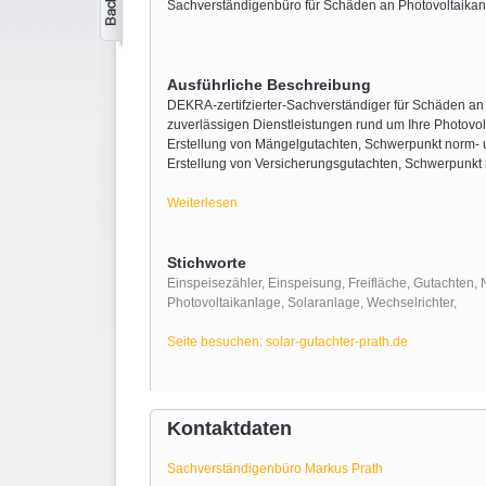
Sachverständigenbüro für Schäden an Photovoltaika
Ausführliche Beschreibung
DEKRA-zertifzierter-Sachverständiger für Schäden a
zuverlässigen Dienstleistungen rund um Ihre Photovol
Erstellung von Mängelgutachten, Schwerpunkt norm- 
Erstellung von Versicherungsgutachten, Schwerpunkt
Weiterlesen
Stichworte
Einspeisezähler
,
Einspeisung
,
Freifläche
,
Gutachten
,
Photovoltaikanlage
,
Solaranlage
,
Wechselrichter
,
Seite besuchen: solar-gutachter-prath.de
Kontaktdaten
Sachverständigenbüro Markus Prath