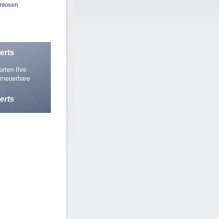
enlosen
erts
rten Ihre
rneuerbare
erts