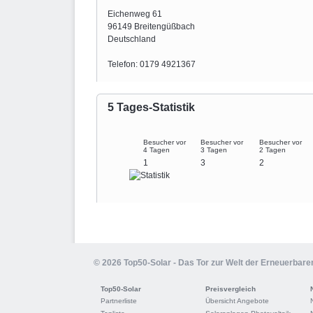
Eichenweg 61
96149 Breitengüßbach
Deutschland
Telefon: 0179 4921367
5 Tages-Statistik
Besucher vor
Besucher vor
Besucher vor
4 Tagen
3 Tagen
2 Tagen
1
3
2
© 2026 Top50-Solar - Das Tor zur Welt der Erneuerbare
Top50-Solar
Preisvergleich
Partnerliste
Übersicht Angebote