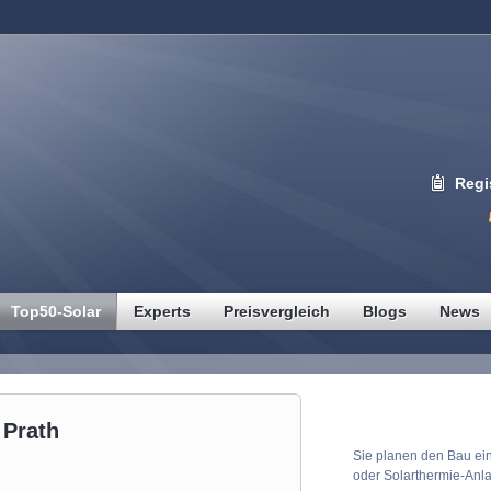
Regi
Top50-Solar
Experts
Preisvergleich
Blogs
News
Solaranlagen Pr
 Prath
Sie planen den Bau ein
oder Solarthermie-Anl