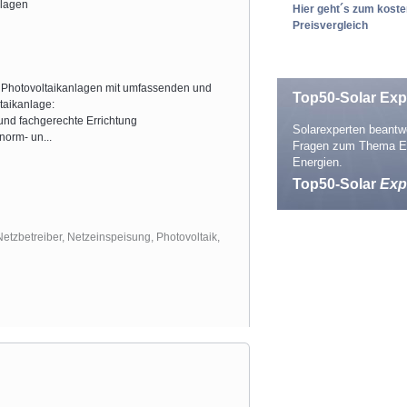
nlagen
Hier geht´s zum kost
Preisvergleich
n Photovoltaikanlagen mit umfassenden und
Top50-Solar Exp
taikanlage:
und fachgerechte Errichtung
Solarexperten beantwo
 norm- un
...
Fragen zum Thema E
Energien.
Top50-Solar
Exp
Netzbetreiber
,
Netzeinspeisung
,
Photovoltaik
,