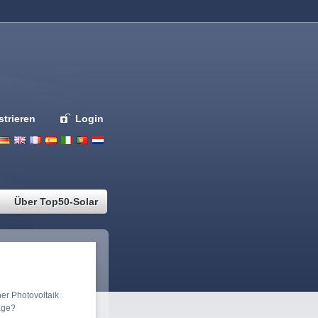
strieren
Login
Deutsch
English
French
Espanol
Italiano
Portugues
Nederlands
Über Top50-Solar
eisvergleich
er Photovoltaik
age?