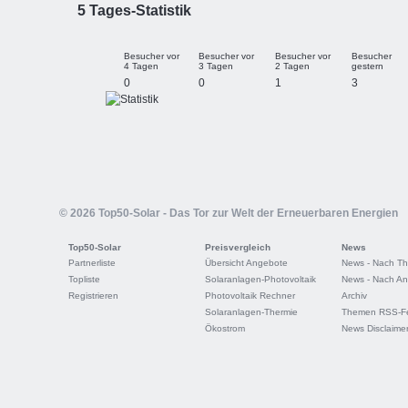
5 Tages-Statistik
Besucher vor
Besucher vor
Besucher vor
Besucher
4 Tagen
3 Tagen
2 Tagen
gestern
0
0
1
3
© 2026 Top50-Solar - Das Tor zur Welt der Erneuerbaren Energien
Top50-Solar
Preisvergleich
News
Partnerliste
Übersicht Angebote
News - Nach T
Topliste
Solaranlagen-Photovoltaik
News - Nach An
Registrieren
Photovoltaik Rechner
Archiv
Solaranlagen-Thermie
Themen RSS-F
Ökostrom
News Disclaime