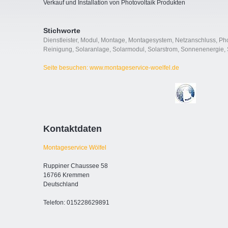
Verkauf und Installation von Photovoltaik Produkten
Stichworte
Dienstleister
,
Modul
,
Montage
,
Montagesystem
,
Netzanschluss
,
Pho
Reinigung
,
Solaranlage
,
Solarmodul
,
Solarstrom
,
Sonnenenergie
,
Seite besuchen: www.montageservice-woelfel.de
Kontaktdaten
Montageservice Wölfel
Ruppiner Chaussee 58
16766 Kremmen
Deutschland
Telefon: 015228629891