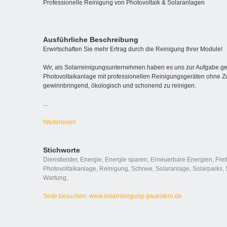
Professionelle Reinigung von Photovoltaik & Solaranlagen
Ausführliche Beschreibung
Erwirtschaften Sie mehr Ertrag durch die Reinigung Ihrer Module!
Wir, als Solarreinigungsunternehmen haben es uns zur Aufgabe gem
Photovoltaikanlage mit professionellen Reinigungsgeräten ohne Z
gewinnbringend, ökologisch und schonend zu reinigen.
...
Weiterlesen
Stichworte
Dienstleister
,
Energie
,
Energie sparen
,
Erneuerbare Energien
,
Frei
Photovoltaikanlage
,
Reinigung
,
Schnee
,
Solaranlage
,
Solarparks
,
Wartung
,
Seite besuchen: www.solarreinigung-gaukstern.de