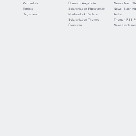
Partnerliste
Übersicht Angebote
News - Nach T
Topliste
Solaranlagen-Photovoltaik
News - Nach An
Registrieren
Photovoltaik Rechner
Archiv
Solaranlagen-Thermie
Themen RSS-F
Ökostrom
News Disclaime