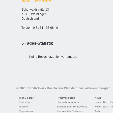
Tittmann Solar GmbH
Schurwaldstraße 13
71332 Waiblingen
Deutschland
Telefon: 0 71 51 - 97 684 0
5 Tages-Statistik
Keine Besucherzahlen vorhanden.
© 2026 Top50-Solar - Das Tor zur Welt der Erneuerbaren Energien
Top50-Solar
Preisvergleich
News
Partnerliste
Übersicht Angebote
News - Nach T
Topliste
Solaranlagen-Photovoltaik
News - Nach An
Registrieren
Photovoltaik Rechner
Archiv