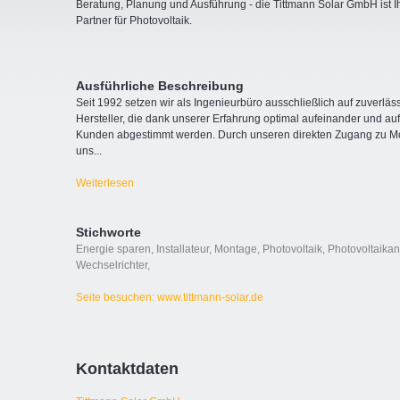
Beratung, Planung und Ausführung - die Tittmann Solar GmbH ist I
Partner für Photovoltaik.
Ausführliche Beschreibung
Seit 1992 setzen wir als Ingenieurbüro ausschließlich auf zuverl
Hersteller, die dank unserer Erfahrung optimal aufeinander und auf
Kunden abgestimmt werden. Durch unseren direkten Zugang zu Mod
uns
...
Weiterlesen
Stichworte
Energie sparen
,
Installateur
,
Montage
,
Photovoltaik
,
Photovoltaika
Wechselrichter
,
Seite besuchen: www.tittmann-solar.de
Kontaktdaten