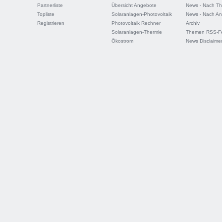
Partnerliste
Übersicht Angebote
News - Nach T
Topliste
Solaranlagen-Photovoltaik
News - Nach An
Registrieren
Photovoltaik Rechner
Archiv
Solaranlagen-Thermie
Themen RSS-F
Ökostrom
News Disclaime