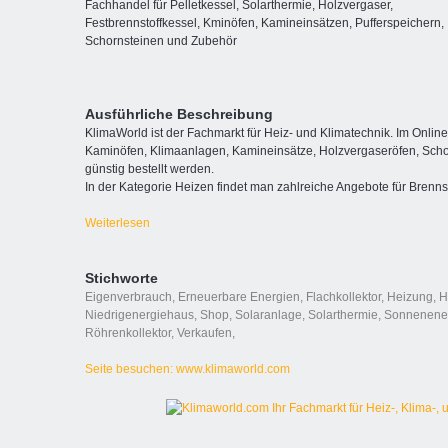
Fachhandel für Pelletkessel, Solarthermie, Holzvergaser,
Festbrennstoffkessel, Kminöfen, Kamineinsätzen, Pufferspeichern,
Schornsteinen und Zubehör
Ausführliche Beschreibung
KlimaWorld ist der Fachmarkt für Heiz- und Klimatechnik. Im Onlin
Kaminöfen, Klimaanlagen, Kamineinsätze, Holzvergaseröfen, Scho
günstig bestellt werden.
In der Kategorie Heizen findet man zahlreiche Angebote für Brennsto
Weiterlesen
Stichworte
Eigenverbrauch
,
Erneuerbare Energien
,
Flachkollektor
,
Heizung
,
H
Niedrigenergiehaus
,
Shop
,
Solaranlage
,
Solarthermie
,
Sonnenene
Röhrenkollektor
,
Verkaufen
,
Seite besuchen: www.klimaworld.com