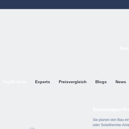
Regi
Top50-Solar
Experts
Preisvergleich
Blogs
News
Solaranlagen Pr
Sie planen den Bau ein
oder Solarthermie-Anl