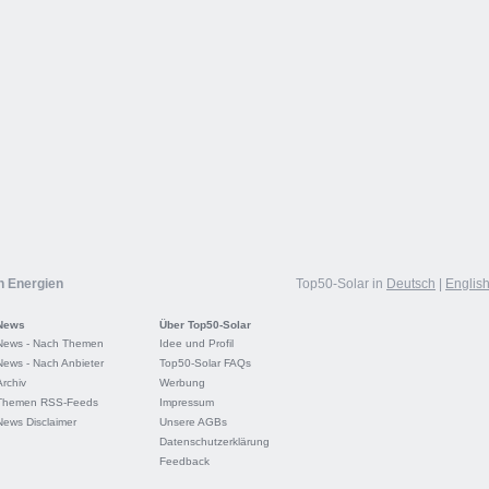
n Energien
Top50-Solar in
Deutsch
|
Englis
News
Über Top50-Solar
News - Nach Themen
Idee und Profil
News - Nach Anbieter
Top50-Solar FAQs
Archiv
Werbung
Themen RSS-Feeds
Impressum
News Disclaimer
Unsere AGBs
Datenschutzerklärung
Feedback