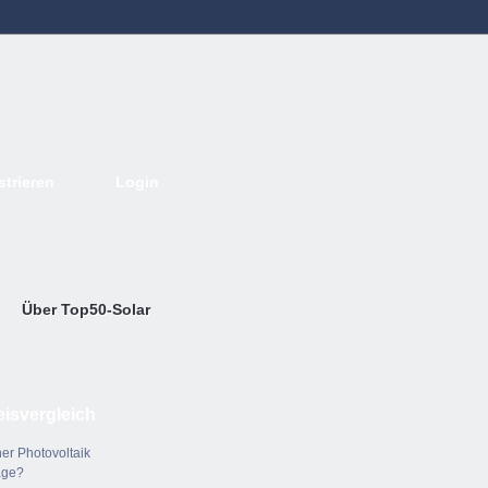
strieren
Login
Deutsch
English
French
Espanol
Italiano
Portugues
Nederlands
Über Top50-Solar
eisvergleich
er Photovoltaik
age?