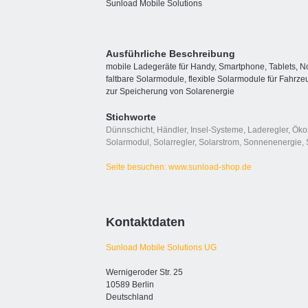
Sunload Mobile Solutions
Ausführliche Beschreibung
mobile Ladegeräte für Handy, Smartphone, Tablets, No
faltbare Solarmodule, flexible Solarmodule für Fahrz
zur Speicherung von Solarenergie
Stichworte
Dünnschicht
,
Händler
,
Insel-Systeme
,
Laderegler
,
Öko
Solarmodul
,
Solarregler
,
Solarstrom
,
Sonnenenergie
,
Seite besuchen: www.sunload-shop.de
Kontaktdaten
Sunload Mobile Solutions UG
Wernigeroder Str. 25
10589 Berlin
Deutschland