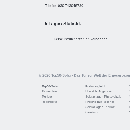
Telefon: 030 743048730
5 Tages-Statistik
Keine Besucherzahlen vorhanden.
© 2026 Top50-Solar - Das Tor zur Welt der Erneuerbare
Top50-Solar
Preisvergleich
Partnerliste
Übersicht Angebote
Topliste
Solaranlagen-Photovoltaik
Registrieren
Photovoltaik Rechner
Solaranlagen-Thermie
Ökostrom