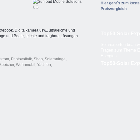
Hier geht´s zum kost
Preisvergleich
tebook, Digitalkamera usw., ultraleichte und
Top50-Solar Exp
euge und Boote, leichte und tragbare Lösungen
Solarexperten beantwo
Fragen zum Thema E
Energien.
strom
,
Photovoltaik
,
Shop
,
Solaranlage
,
Top50-Solar
Exp
Speicher
,
Wohnmobil
,
Yachten
,