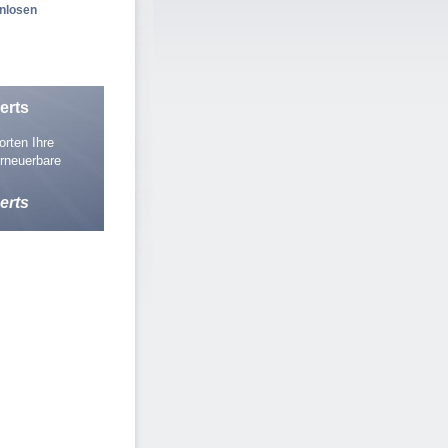
enlosen
erts
rten Ihre
rneuerbare
erts