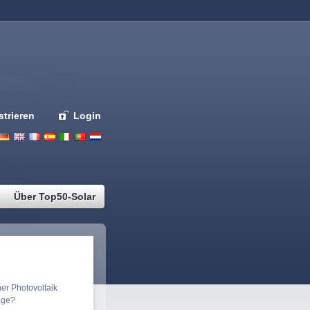
strieren
Login
Deutsch
English
French
Espanol
Italiano
Portugues
Nederlands
Über Top50-Solar
eisvergleich
er Photovoltaik
age?