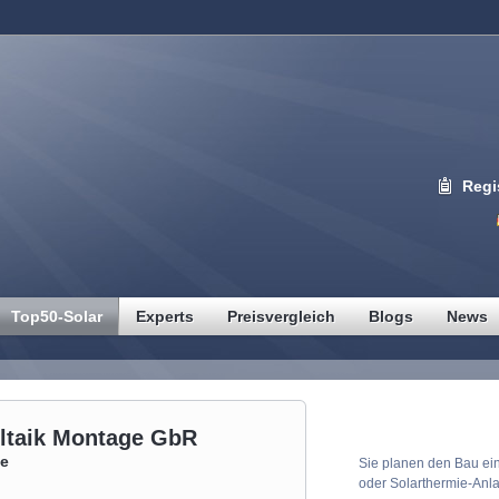
Regi
Top50-Solar
Experts
Preisvergleich
Blogs
News
Solaranlagen Pr
ltaik Montage GbR
ge
Sie planen den Bau ein
oder Solarthermie-Anl