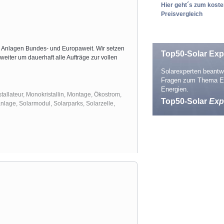
Hier geht´s zum kost
Preisvergleich
k Anlagen Bundes- und Europaweit. Wir setzen
Top50-Solar Exp
weiter um dauerhaft alle Aufträge zur vollen
Solarexperten beantwo
Fragen zum Thema E
Energien.
stallateur
,
Monokristallin
,
Montage
,
Ökostrom
,
Top50-Solar
Exp
anlage
,
Solarmodul
,
Solarparks
,
Solarzelle
,