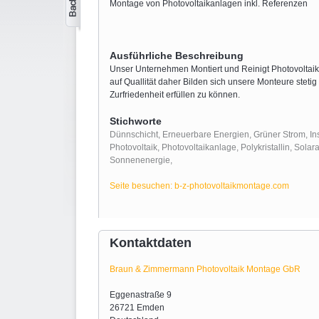
Montage von Photovoltaikanlagen inkl. Referenzen
Ausführliche Beschreibung
Unser Unternehmen Montiert und Reinigt Photovoltai
auf Quallität daher Bilden sich unsere Monteure stetig 
Zurfriedenheit erfüllen zu können.
Stichworte
Dünnschicht
,
Erneuerbare Energien
,
Grüner Strom
,
In
Photovoltaik
,
Photovoltaikanlage
,
Polykristallin
,
Solar
Sonnenenergie
,
Seite besuchen: b-z-photovoltaikmontage.com
Kontaktdaten
Braun & Zimmermann Photovoltaik Montage GbR
Eggenastraße 9
26721 Emden