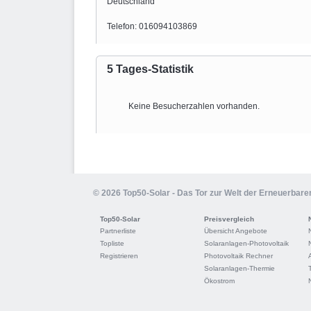
Deutschland
Telefon: 016094103869
5 Tages-Statistik
Keine Besucherzahlen vorhanden.
© 2026 Top50-Solar - Das Tor zur Welt der Erneuerbare
Top50-Solar
Preisvergleich
Partnerliste
Übersicht Angebote
Topliste
Solaranlagen-Photovoltaik
Registrieren
Photovoltaik Rechner
Solaranlagen-Thermie
Ökostrom