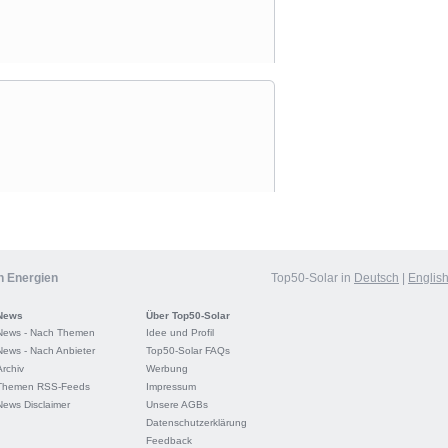
n Energien
Top50-Solar in
Deutsch
|
Englis
News
Über Top50-Solar
News - Nach Themen
Idee und Profil
News - Nach Anbieter
Top50-Solar FAQs
Archiv
Werbung
Themen RSS-Feeds
Impressum
News Disclaimer
Unsere AGBs
Datenschutzerklärung
Feedback