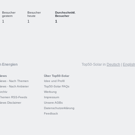
Besucher
Besucher
Durchschnittl.
gestern
heute
Besucher
1
1
1
n Energien
Top50-Solar in
Deutsch
|
Englis
News
Über Top50-Solar
News - Nach Themen
Idee und Profil
News - Nach Anbieter
Top50-Solar FAQs
Archiv
Werbung
Themen RSS-Feeds
Impressum
News Disclaimer
Unsere AGBs
Datenschutzerklärung
Feedback