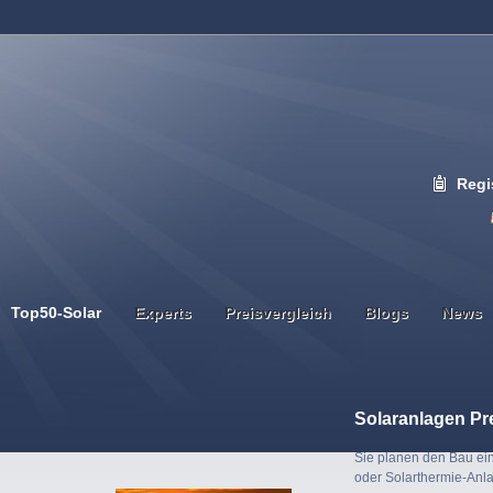
Regi
Top50-Solar
Experts
Preisvergleich
Blogs
News
Solaranlagen Pr
Sie planen den Bau ein
oder Solarthermie-Anl