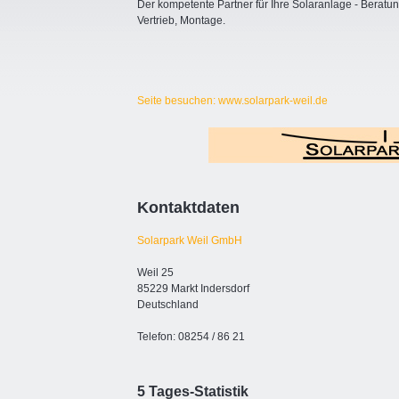
Der kompetente Partner für Ihre Solaranlage - Beratu
Vertrieb, Montage.
Seite besuchen: www.solarpark-weil.de
Kontaktdaten
Solarpark Weil GmbH
Weil 25
85229 Markt Indersdorf
Deutschland
Telefon: 08254 / 86 21
5 Tages-Statistik