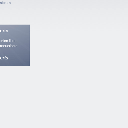
enlosen
erts
rten Ihre
rneuerbare
erts