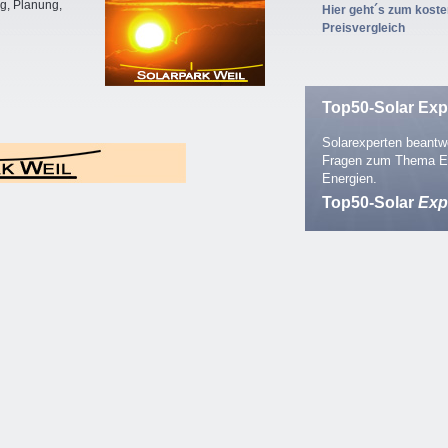
ng, Planung,
Hier geht´s zum kost
Preisvergleich
Top50-Solar Exp
Solarexperten beantwo
Fragen zum Thema E
Energien.
Top50-Solar
Exp