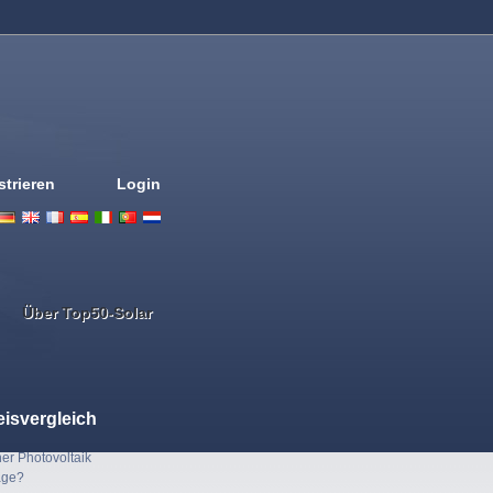
strieren
Login
Deutsch
English
French
Espanol
Italiano
Portugues
Nederlands
Über Top50-Solar
eisvergleich
er Photovoltaik
age?