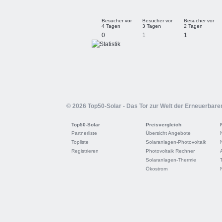
Besucher vor
Besucher vor
Besucher vor
4 Tagen
3 Tagen
2 Tagen
0
1
1
© 2026 Top50-Solar - Das Tor zur Welt der Erneuerbare
Top50-Solar
Preisvergleich
Partnerliste
Übersicht Angebote
Topliste
Solaranlagen-Photovoltaik
Registrieren
Photovoltaik Rechner
Solaranlagen-Thermie
Ökostrom