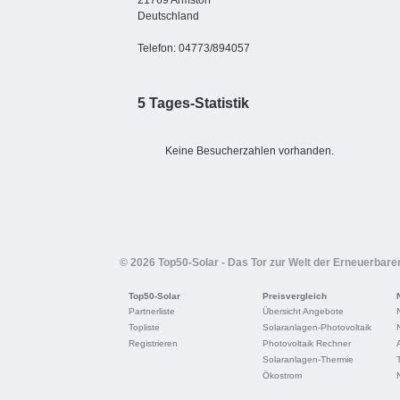
21769 Armstorf
Deutschland
Telefon: 04773/894057
5 Tages-Statistik
Keine Besucherzahlen vorhanden.
© 2026 Top50-Solar - Das Tor zur Welt der Erneuerbare
Top50-Solar
Preisvergleich
Partnerliste
Übersicht Angebote
Topliste
Solaranlagen-Photovoltaik
Registrieren
Photovoltaik Rechner
Solaranlagen-Thermie
Ökostrom