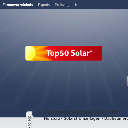
Firmenverzeichnis
Experts
Preisvergleich
Zimmerei Michael Bischoff
Holzbau • Solarstromanlagen • Dachsanie