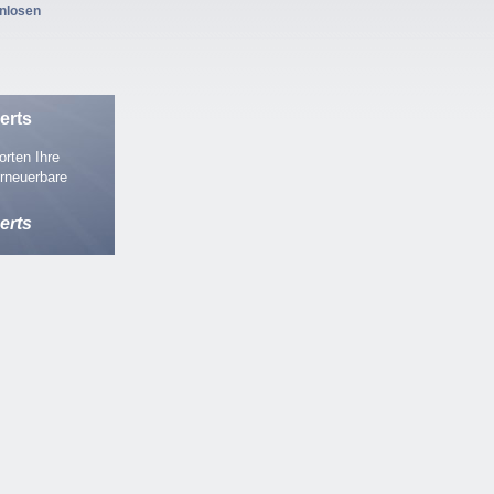
enlosen
erts
rten Ihre
rneuerbare
erts