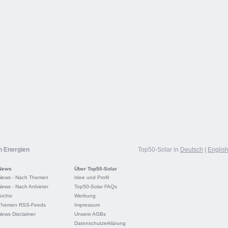
n Energien
Top50-Solar in
Deutsch
|
Englis
News
Über Top50-Solar
News - Nach Themen
Idee und Profil
News - Nach Anbieter
Top50-Solar FAQs
Archiv
Werbung
Themen RSS-Feeds
Impressum
News Disclaimer
Unsere AGBs
Datenschutzerklärung