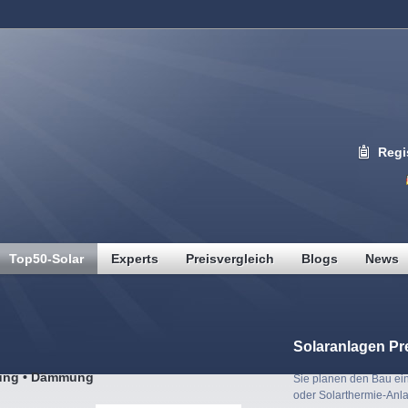
Regi
Top50-Solar
Experts
Preisvergleich
Blogs
News
Solaranlagen Pr
rung • Dämmung
Sie planen den Bau ein
oder Solarthermie-Anl