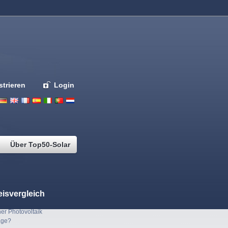
strieren
Login
Deutsch
English
French
Espanol
Italiano
Portugues
Nederlands
Über Top50-Solar
eisvergleich
er Photovoltaik
age?