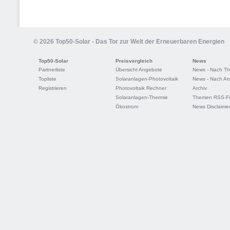
© 2026 Top50-Solar - Das Tor zur Welt der Erneuerbaren Energien
Top50-Solar
Preisvergleich
News
Partnerliste
Übersicht Angebote
News - Nach T
Topliste
Solaranlagen-Photovoltaik
News - Nach An
Registrieren
Photovoltaik Rechner
Archiv
Solaranlagen-Thermie
Themen RSS-F
Ökostrom
News Disclaime