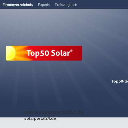
Firmenverzeichnis
Experts
Preisvergleich
Top50-S
www.solarportal24.de
solarportal24.de