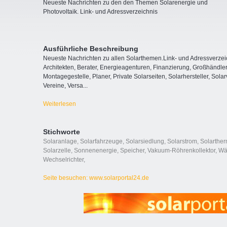
Neueste Nachrichten zu den den Themen Solarenergie und
Photovoltaik. Link- und Adressverzeichnis
Ausführliche Beschreibung
Neueste Nachrichten zu allen Solarthemen.Link- und Adressverzei
Architekten, Berater, Energieagenturen, Finanzierung, Großhändle
Montagegestelle, Planer, Private Solarseiten, Solarhersteller, So
Vereine, Versa
...
Weiterlesen
Stichworte
Solaranlage
,
Solarfahrzeuge
,
Solarsiedlung
,
Solarstrom
,
Solarther
Solarzelle
,
Sonnenenergie
,
Speicher
,
Vakuum-Röhrenkollektor
,
Wä
Wechselrichter
,
Seite besuchen: www.solarportal24.de