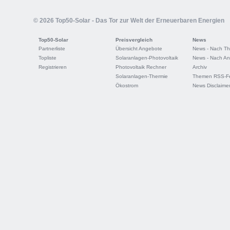
© 2026 Top50-Solar - Das Tor zur Welt der Erneuerbaren Energien
Top50-Solar
Preisvergleich
News
Partnerliste
Übersicht Angebote
News - Nach T
Topliste
Solaranlagen-Photovoltaik
News - Nach An
Registrieren
Photovoltaik Rechner
Archiv
Solaranlagen-Thermie
Themen RSS-F
Ökostrom
News Disclaime