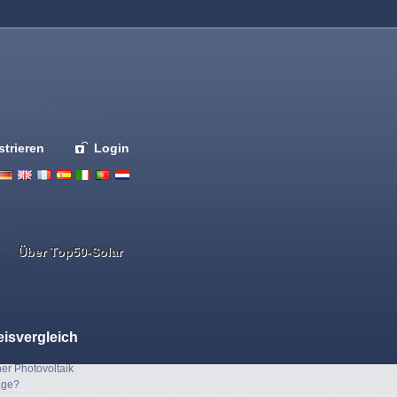
strieren
Login
Deutsch
English
French
Espanol
Italiano
Portugues
Nederlands
Über Top50-Solar
eisvergleich
er Photovoltaik
age?