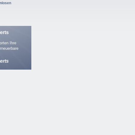
enlosen
erts
rten Ihre
rneuerbare
erts