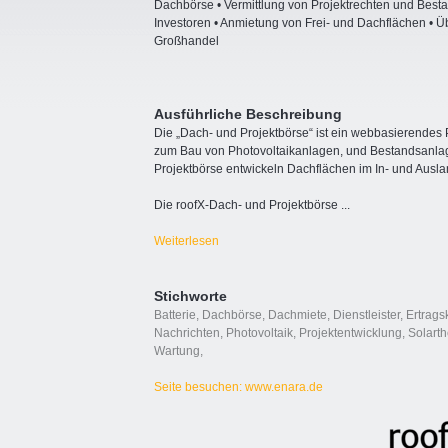
Dachbörse • Vermittlung von Projektrechten und Bes
Investoren • Anmietung von Frei- und Dachflächen • 
Großhandel
Ausführliche Beschreibung
Die „Dach- und Projektbörse“ ist ein webbasierendes P
zum Bau von Photovoltaikanlagen, und Bestandsanlage
Projektbörse entwickeln Dachflächen im In- und Ausla
Die roofX-Dach- und Projektbörse
...
Weiterlesen
Stichworte
Batterie
,
Dachbörse
,
Dachmiete
,
Dienstleister
,
Ertrags
Nachrichten
,
Photovoltaik
,
Projektentwicklung
,
Solart
Wartung
,
Seite besuchen: www.enara.de