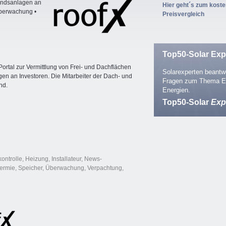
tandsanlagen an
Hier geht´s zum kost
Überwachung •
Preisvergleich
Top50-Solar Exp
ortal zur Vermittlung von Frei- und Dachflächen
Solarexperten beantwo
n an Investoren. Die Mitarbeiter der Dach- und
Fragen zum Thema E
nd.
Energien.
Top50-Solar
Exp
kontrolle
,
Heizung
,
Installateur
,
News-
hermie
,
Speicher
,
Überwachung
,
Verpachtung
,