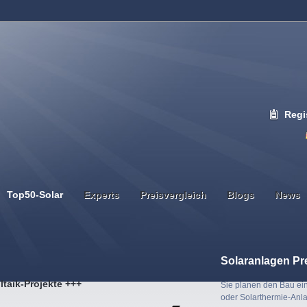
Regi
Top50-Solar
Experts
Preisvergleich
Blogs
News
Solaranlagen Pr
ltaik-Projekte +++
Sie planen den Bau ein
oder Solarthermie-Anl