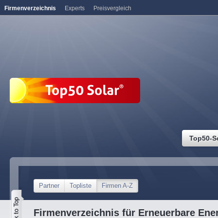
Firmenverzeichnis
Experts
Preisvergleich
Top50-S
Partner
Topliste
Firmen A-Z
Firmenverzeichnis für Erneuerbare Ene