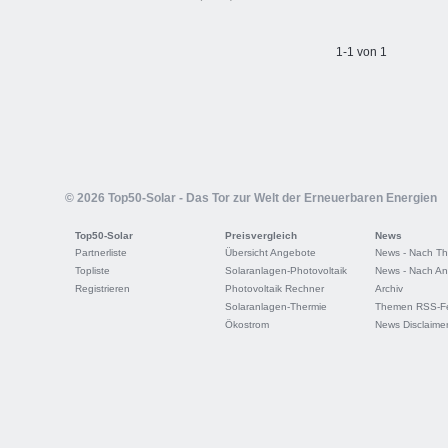
1-1 von 1
© 2026 Top50-Solar - Das Tor zur Welt der Erneuerbaren Energien
Top50-Solar
Preisvergleich
News
Partnerliste
Übersicht Angebote
News - Nach T
Topliste
Solaranlagen-Photovoltaik
News - Nach An
Registrieren
Photovoltaik Rechner
Archiv
Solaranlagen-Thermie
Themen RSS-F
Ökostrom
News Disclaime