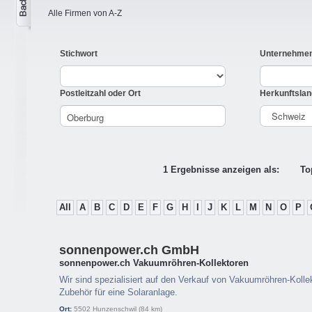
Alle Firmen von A-Z
Stichwort
Unternehme
Postleitzahl oder Ort
Herkunftslan
1 Ergebnisse anzeigen als:
To
All
A
B
C
D
E
F
G
H
I
J
K
L
M
N
O
P
sonnenpower.ch GmbH
sonnenpower.ch Vakuumröhren-Kollektoren
Wir sind spezialisiert auf den Verkauf von Vakuumröhren-Kolle
Zubehör für eine Solaranlage.
Ort:
5502
Hunzenschwil
(84 km)