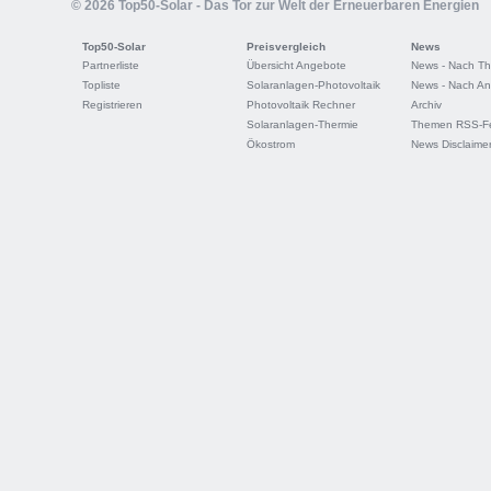
© 2026 Top50-Solar - Das Tor zur Welt der Erneuerbaren Energien
Top50-Solar
Preisvergleich
News
Partnerliste
Übersicht Angebote
News - Nach T
Topliste
Solaranlagen-Photovoltaik
News - Nach An
Registrieren
Photovoltaik Rechner
Archiv
Solaranlagen-Thermie
Themen RSS-F
Ökostrom
News Disclaime