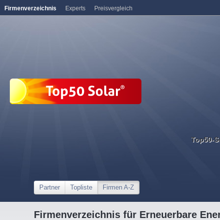
Firmenverzeichnis
Experts
Preisvergleich
Top50-S
Partner
Topliste
Firmen A-Z
Firmenverzeichnis für Erneuerbare Ene