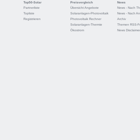
Top50-Solar
Preisvergleich
News
Partnerliste
Übersicht Angebote
News - Nach T
Topliste
Solaranlagen-Photovoltaik
News - Nach An
Registrieren
Photovoltaik Rechner
Archiv
Solaranlagen-Thermie
Themen RSS-F
Ökostrom
News Disclaime