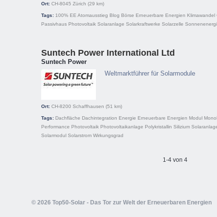
Ort:
CH-8045
Zürich
(29 km)
Tags:
100% EE
Atomausstieg
Blog
Börse
Erneuerbare Energien
Klimawandel
Passivhaus
Photovoltaik
Solaranlage
Solarkraftwerke
Solarzelle
Sonnenenerg
Suntech Power International Ltd
Suntech Power
Weltmarktführer für Solarmodule
Ort:
CH-8200
Schaffhausen
(51 km)
Tags:
Dachfläche
Dachintegration
Energie
Erneuerbare Energien
Modul
Monokr
Performance
Photovoltaik
Photovoltaikanlage
Polykristallin
Silizium
Solaranlag
Solarmodul
Solarstrom
Wirkungsgrad
1-4 von 4
© 2026 Top50-Solar - Das Tor zur Welt der Erneuerbaren Energien