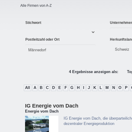
Alle Firmen von A-Z
Stichwort
Unternehme
Postleitzahl oder Ort
Herkunftslan
4 Ergebnisse anzeigen als:
To
All
A
B
C
D
E
F
G
H
I
J
K
L
M
N
O
P
IG Energie vom Dach
Energie vom Dach
IG Energie vom Dach, die überparteilich
dezentraler Energieproduktion