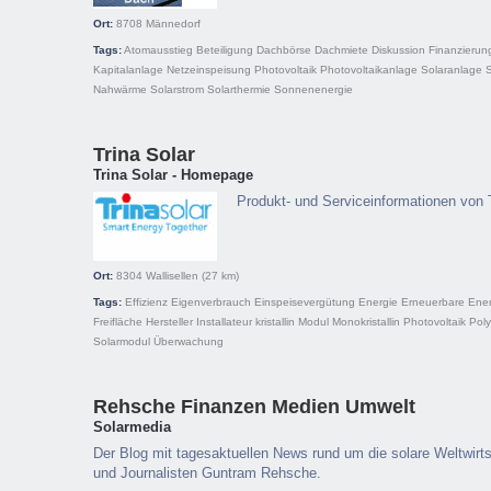
Ort:
8708
Männedorf
Tags:
Atomausstieg
Beteiligung
Dachbörse
Dachmiete
Diskussion
Finanzierun
Kapitalanlage
Netzeinspeisung
Photovoltaik
Photovoltaikanlage
Solaranlage
S
Nahwärme
Solarstrom
Solarthermie
Sonnenenergie
Trina Solar
Trina Solar - Homepage
Produkt- und Serviceinformationen von 
Ort:
8304
Wallisellen
(27 km)
Tags:
Effizienz
Eigenverbrauch
Einspeisevergütung
Energie
Erneuerbare Ene
Freifläche
Hersteller
Installateur
kristallin
Modul
Monokristallin
Photovoltaik
Polyk
Solarmodul
Überwachung
Rehsche Finanzen Medien Umwelt
Solarmedia
Der Blog mit tagesaktuellen News rund um die solare Weltwir
und Journalisten Guntram Rehsche.