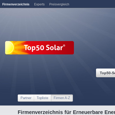
Firmenverzeichnis
Experts
Preisvergleich
Top50-S
Partner
Topliste
Firmen A-Z
Firmenverzeichnis für Erneuerbare Ene