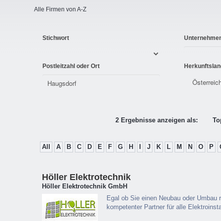
Alle Firmen von A-Z
Stichwort
Unternehme
Postleitzahl oder Ort
Herkunftslan
2 Ergebnisse anzeigen als:
To
All
A
B
C
D
E
F
G
H
I
J
K
L
M
N
O
P
Höller Elektrotechnik
Höller Elektrotechnik GmbH
Egal ob Sie einen Neubau oder Umbau rea
kompetenter Partner für alle Elektroinsta