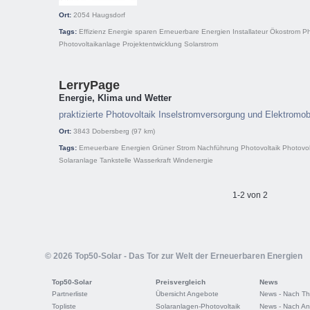
Ort:
2054
Haugsdorf
Tags:
Effizienz
Energie sparen
Erneuerbare Energien
Installateur
Ökostrom
Ph
Photovoltaikanlage
Projektentwicklung
Solarstrom
LerryPage
Energie, Klima und Wetter
praktizierte Photovoltaik Inselstromversorgung und Elektromobi
Ort:
3843
Dobersberg
(97 km)
Tags:
Erneuerbare Energien
Grüner Strom
Nachführung
Photovoltaik
Photovol
Solaranlage
Tankstelle
Wasserkraft
Windenergie
1-2 von 2
© 2026 Top50-Solar - Das Tor zur Welt der Erneuerbaren Energien
Top50-Solar
Preisvergleich
News
Partnerliste
Übersicht Angebote
News - Nach T
Topliste
Solaranlagen-Photovoltaik
News - Nach An