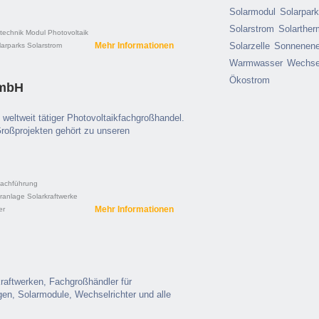
Solarmodul
Solarpar
Solarstrom
Solarther
technik
Modul
Photovoltaik
Mehr Informationen
Solarzelle
Sonnenene
larparks
Solarstrom
Warmwasser
Wechsel
Ökostrom
GmbH
 weltweit tätiger Photovoltaikfachgroßhandel.
Großprojekten gehört zu unseren
achführung
ranlage
Solarkraftwerke
Mehr Informationen
er
raftwerken, Fachgroßhändler für
n, Solarmodule, Wechselrichter und alle