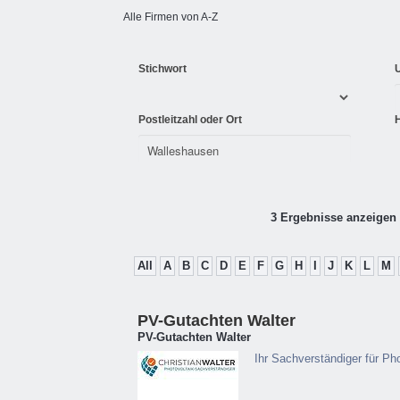
Alle Firmen von A-Z
Stichwort
Postleitzahl oder Ort
3 Ergebnisse anzeigen 
All
A
B
C
D
E
F
G
H
I
J
K
L
M
PV-Gutachten Walter
PV-Gutachten Walter
Ihr Sachverständiger für Ph