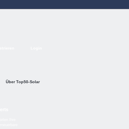
strieren
Login
Deutsch
English
French
Espanol
Italiano
Portugues
Nederlands
Über Top50-Solar
erts
rten Ihre
rneuerbare