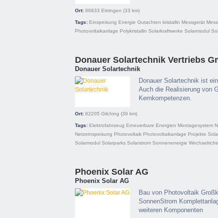
Ort:
86833
Ettringen
(33 km)
Tags:
Einspeisung
Energie
Gutachten
kristallin
Messgerät
Mess
Photovoltaikanlage
Polykristallin
Solarkraftwerke
Solarmodul
So
Donauer Solartechnik Vertriebs 
Donauer Solartechnik
Donauer Solartechnik ist ein
Auch die Realisierung von 
Kernkompetenzen.
Ort:
82205
Gilching
(39 km)
Tags:
Elektrofahrzeug
Erneuerbare Energien
Montagesystem
N
Netzeinspeisung
Photovoltaik
Photovoltaikanlage
Projekte
Sola
Solarmodul
Solarparks
Solarstrom
Sonnenenergie
Wechselricht
Phoenix Solar AG
Phoenix Solar AG
Bau von Photovoltaik Großk
SonnenStrom Komplettanlage
weiteren Komponenten