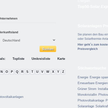
Energien.
Top50-Solar
Exp
Unternehmen
Solaranlagen Pr
Herkunftsland
Sie planen den Bau ein
oder Solarthermie-Anl
Hier geht´s zum kost
Preisvergleich
als:
Topliste
Umkreisliste
Karte
Stichwortsuche
N
O
P
Q
R
S
T
U
V
W
X
Y
Z
Energie
Energie spar
Erneuerbare Energien
Grüner Strom
Install
Monokristallin
Photov
otovoltaikanlagen
Photovoltaikanlage
P
Solaranlage
Solarkra