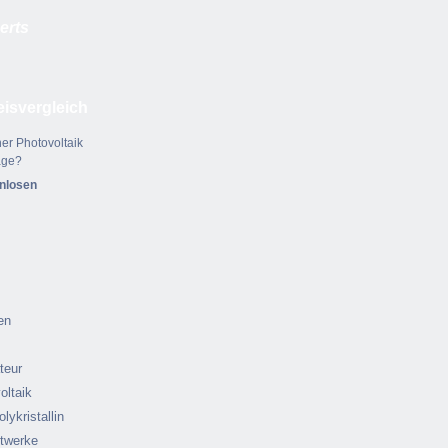
erts
eisvergleich
er Photovoltaik
age?
enlosen
en
ateur
oltaik
olykristallin
ftwerke