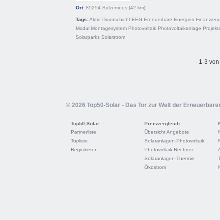
Ort:
85254
Sulzemoos
(42 km)
Tags:
Aktie
Dünnschicht
EEG
Erneuerbare Energien
Finanzier
Modul
Montagesystem
Photovoltaik
Photovoltaikanlage
Projekt
Solarparks
Solarstrom
1-3 von
© 2026 Top50-Solar - Das Tor zur Welt der Erneuerbare
Top50-Solar
Preisvergleich
Partnerliste
Übersicht Angebote
Topliste
Solaranlagen-Photovoltaik
Registrieren
Photovoltaik Rechner
Solaranlagen-Thermie
Ökostrom