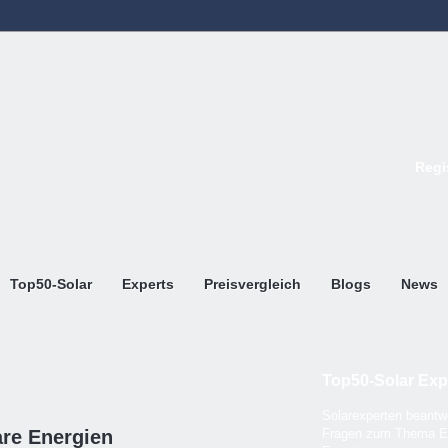
Regi
Top50-Solar
Experts
Preisvergleich
Blogs
News
Top50-Solar Exp
Solarexperten beantwo
are Energien
Fragen zum Thema E