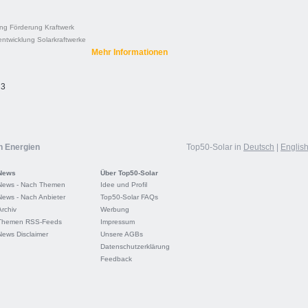
ung
Förderung
Kraftwerk
entwicklung
Solarkraftwerke
Mehr Informationen
 3
n Energien
Top50-Solar in
Deutsch
|
Englis
News
Über Top50-Solar
News - Nach Themen
Idee und Profil
News - Nach Anbieter
Top50-Solar FAQs
Archiv
Werbung
Themen RSS-Feeds
Impressum
News Disclaimer
Unsere AGBs
Datenschutzerklärung
Feedback