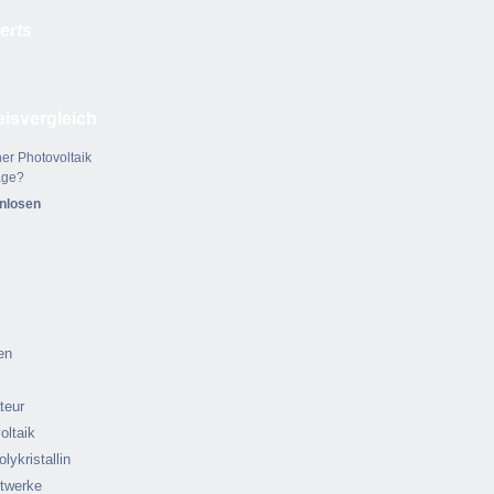
erts
eisvergleich
er Photovoltaik
age?
enlosen
en
ateur
oltaik
olykristallin
ftwerke