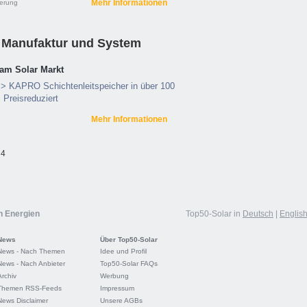
Mehr Informationen
herung
Manufaktur und System
am Solar Markt
> KAPRO Schichtenleitspeicher in über 100
Preisreduziert
Mehr Informationen
 4
n Energien
Top50-Solar in
Deutsch
|
Englis
News
Über Top50-Solar
News - Nach Themen
Idee und Profil
News - Nach Anbieter
Top50-Solar FAQs
Archiv
Werbung
Themen RSS-Feeds
Impressum
News Disclaimer
Unsere AGBs