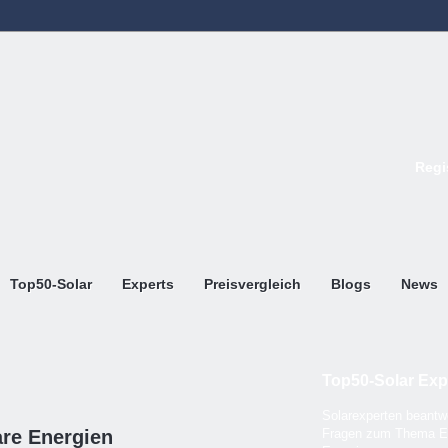
Regi
Top50-Solar
Experts
Preisvergleich
Blogs
News
Top50-Solar Exp
Solarexperten beantwo
are Energien
Fragen zum Thema E