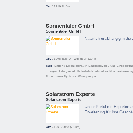
Ort:
31249
Soßmar
Sonnentaler GmbH
Sonnentaler GmbH
Natürlich unabhängig in die 
Ort:
31008
Elze OT Wülfingen
(20 km)
Tags:
Batterie
Eigenverbrauch
Einspeisevergütung
Einspeisun
Energien
Ertragskontrolle
Pellets
Photovoltaik
Photovoltaikanla
Solarthermie
Speicher
Wärmepumpe
Solarstrom Experte
Solarstrom Experte
Unser Portal mit Experten a
Erweiterung für Ihre Geschäf
Ort:
31061
Alfeld
(28 km)