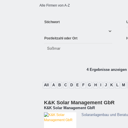
Alle Firmen von A-Z
Stichwort
Postleitzahl oder Ort
4 Ergebnisse anzeigen 
All
A
B
C
D
E
F
G
H
I
J
K
L
M
K&K Solar Management GbR
K&K Solar Management GbR
Solaranlagenbau und Berat