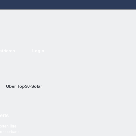
strieren
Login
Deutsch
English
French
Espanol
Italiano
Portugues
Nederlands
Über Top50-Solar
erts
rten Ihre
rneuerbare