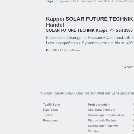
Tags:
Ertragskontrolle
Gutachten
Photovoltaik
Unwetter
Versic
Kappei SOLAR FUTURE TECHNIK 
Handel
SOLAR FUTURE TECHNIK Kappei <> Seit 1985 
Individuelle Lösungen f. Fassade+Dach auch SB <
Leistungsgrößen <> Systempakete um bis zu 40% 
Ort:
38274
Elbe
(50 km)
1-4 von
© 2026 Top50-Solar - Das Tor zur Welt der Erneuerbare
Top50-Solar
Preisvergleich
Partnerliste
Übersicht Angebote
Topliste
Solaranlagen-Photovoltaik
Registrieren
Photovoltaik Rechner
Solaranlagen-Thermie
Ökostrom