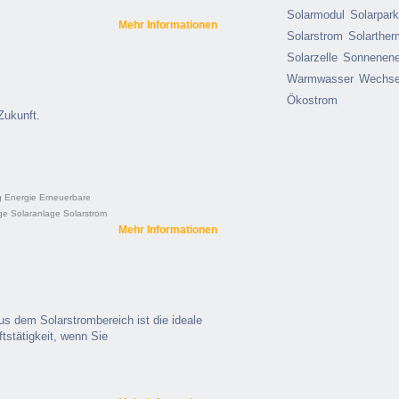
Solarmodul
Solarpar
Mehr Informationen
Solarstrom
Solarther
Solarzelle
Sonnenene
Warmwasser
Wechsel
Ökostrom
Zukunft.
g
Energie
Erneuerbare
ge
Solaranlage
Solarstrom
Mehr Informationen
us dem Solarstrombereich ist die ideale
tstätigkeit, wenn Sie