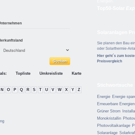
Energien.
Top50-Solar
Exp
Unternehmen
Solaranlagen Pr
Herkunftsland
Sie planen den Bau ein
oder Solarthermie-Anl
Hier geht´s zum kost
Preisvergleich
als:
Topliste
Umkreisliste
Karte
Stichwortsuche
N
O
P
Q
R
S
T
U
V
W
X
Y
Z
Energie
Energie spar
Erneuerbare Energien
Grüner Strom
Install
Monokristallin
Photov
ung
Photovoltaikanlage
P
Solaranlage
Solarkra