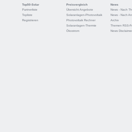
Top50-Solar
Preisvergleich
News
Partnerliste
Übersicht Angebote
News - Nach T
Topliste
Solaranlagen-Photovoltaik
News - Nach An
Registrieren
Photovoltaik Rechner
Archiv
Solaranlagen-Thermie
Themen RSS-F
Ökostrom
News Disclaime