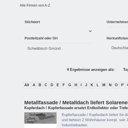
Alle Firmen von A-Z
Stichwort
Unternehme
Postleitzahl oder Ort
Herkunftslan
4 Ergebnisse anzeigen als:
To
All
A
B
C
D
E
F
G
H
I
J
K
L
M
N
O
P
Metallfassade / Metalldach liefert Solarene
Kupferdach / Kupferfassade ersetzt Erdkollektor oder Tie
Kupferfassade / Kupferdach liefert fü
und beheizt 2 Wohnhäuser kompl. seit J
Industriebauten.