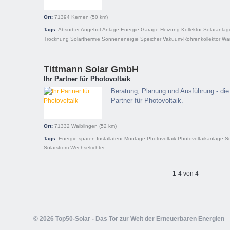
Ort:
71394
Kernen
(50 km)
Tags:
Absorber
Angebot
Anlage
Energie
Garage
Heizung
Kollektor
Solaranlag
Trocknung
Solarthermie
Sonnenenergie
Speicher
Vakuum-Röhrenkollektor
Wa
Tittmann Solar GmbH
Ihr Partner für Photovoltaik
Beratung, Planung und Ausführung - die
Partner für Photovoltaik.
Ort:
71332
Waiblingen
(52 km)
Tags:
Energie sparen
Installateur
Montage
Photovoltaik
Photovoltaikanlage
S
Solarstrom
Wechselrichter
1-4 von 4
© 2026 Top50-Solar - Das Tor zur Welt der Erneuerbaren Energien