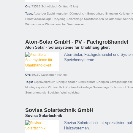
Ort:
73529
Schwäbisch Gmünd
(5 km)
Tags:
Absorber
Dachintegration
Dünnschicht
Erneuerbare Energien
Kollektor
Photovoltaikanlage
Recycling
Solaranlage
Solarfassaden
Solarthermie
Sonnen
Wärmepumpe
Wärmetauscher
Warmwasser
Aton-Solar GmbH - PV - Fachgroßhandel
Aton Solar - Solarsysteme für Unabhängigkeit
Aton-Solar, Fachgroßhandel und System
Speichersysteme
Ort:
89150
Laichingen
(40 km)
Tags:
Eigenverbrauch
Energie sparen
Erneuerbare Energien
Ertragsprognose
Montagesystem
Photovoltaik
Photovoltaikanlage
Solaranlage
Solarmodul
Sola
Sonnenenergie
Speicher
Wechselrichter
Sovisa Solartechnik GmbH
Sovisa Solartechnik
Sovisa Solartechnik ist spezialisiert auf
Heizsystemen.