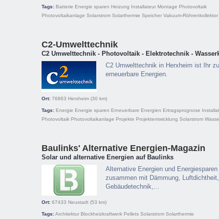
Tags:
Batterie
Energie sparen
Heizung
Installateur
Montage
Photovoltaik
Photovoltaikanlage
Solarstrom
Solarthermie
Speicher
Vakuum-Röhrenkollektor
C2-Umwelttechnik
C2 Umwelttechnik - Photovoltaik - Elektrotechnik - Wasserk
C2 Umwelttechnik in Herxheim ist Ihr zuv
erneuerbare Energien.
Ort:
76863
Herxheim
(30 km)
Tags:
Energie
Energie sparen
Erneuerbare Energien
Ertragsprognose
Installa
Photovoltaik
Photovoltaikanlage
Projekte
Projektentwicklung
Solarstrom
Wasse
Baulinks' Alternative Energien-Magazin
Solar und alternative Energien auf Baulinks
Alternative Energien und Energiesparen 
zusammen mit Dämmung, Luftdichtheit, Is
Gebäudetechnik,...
Ort:
67433
Neustadt
(53 km)
Tags:
Architektur
Blockheizkraftwerk
Pellets
Solarstrom
Solarthermie