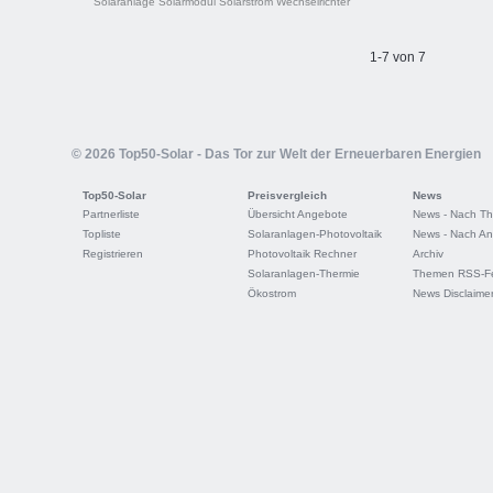
Solaranlage
Solarmodul
Solarstrom
Wechselrichter
1-7 von 7
© 2026 Top50-Solar - Das Tor zur Welt der Erneuerbaren Energien
Top50-Solar
Preisvergleich
News
Partnerliste
Übersicht Angebote
News - Nach T
Topliste
Solaranlagen-Photovoltaik
News - Nach An
Registrieren
Photovoltaik Rechner
Archiv
Solaranlagen-Thermie
Themen RSS-F
Ökostrom
News Disclaime