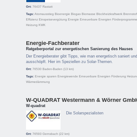
Ort:
76437
Rastatt
Tags:
Atomausstieg
Bioenergie
Biogas
Biomasse
Blockheizkraftwerk
Brennstof
Effizienz
Einspeisevergütung
Energie
Erneuerbare Energien
Förderprogramm
Heizung
KWK
Energie-Fachberater
Ratgeberportal zur energetischen Sanierung des Hauses
Der Energieberater gibt Tipps, wie man energetisch saniert und 
ausschöpft. Hier im Speziellen zu Solar-Themen.
Ort:
76530
Baden-Baden
(13 km)
Tags:
Energie sparen
Energiewende
Erneuerbare Energien
Förderung
Heizun
Wärmedämmung
W-QUADRAT Westermann & Wörner Gmb
W-quadrat
Die Solarspezialisten
Ort:
76593
Gernsbach
(22 km)