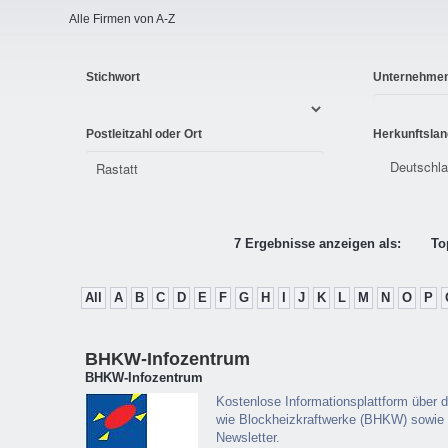
Alle Firmen von A-Z
Stichwort
Unternehme
Postleitzahl oder Ort
Herkunftslan
7 Ergebnisse anzeigen als:
To
All
A
B
C
D
E
F
G
H
I
J
K
L
M
N
O
P
BHKW-Infozentrum
BHKW-Infozentrum
Kostenlose Informationsplattform über 
wie Blockheizkraftwerke (BHKW) sowie 
Newsletter.