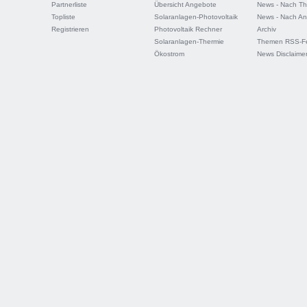
Partnerliste
Übersicht Angebote
News - Nach T
Topliste
Solaranlagen-Photovoltaik
News - Nach An
Registrieren
Photovoltaik Rechner
Archiv
Solaranlagen-Thermie
Themen RSS-F
Ökostrom
News Disclaime