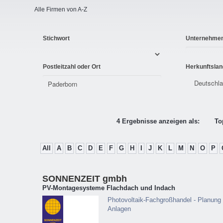
Alle Firmen von A-Z
Stichwort
Unternehme
Postleitzahl oder Ort
Herkunftslan
4 Ergebnisse anzeigen als:
To
All
A
B
C
D
E
F
G
H
I
J
K
L
M
N
O
P
SONNENZEIT gmbh
PV-Montagesysteme Flachdach und Indach
Photovoltaik-Fachgroßhandel - Planung 
Anlagen