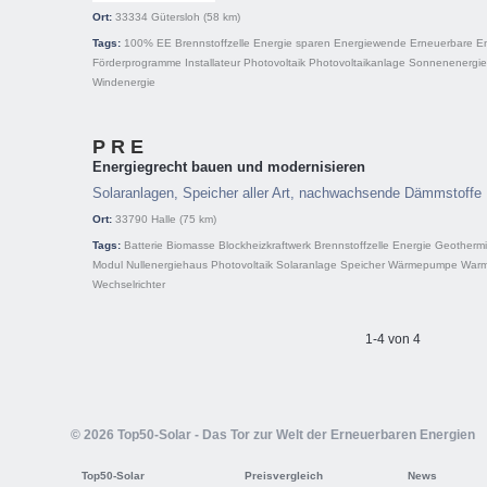
Ort:
33334
Gütersloh
(58 km)
Tags:
100% EE
Brennstoffzelle
Energie sparen
Energiewende
Erneuerbare E
Förderprogramme
Installateur
Photovoltaik
Photovoltaikanlage
Sonnenenergie
Windenergie
P R E
Energiegrecht bauen und modernisieren
Solaranlagen, Speicher aller Art, nachwachsende Dämmstoffe
Ort:
33790
Halle
(75 km)
Tags:
Batterie
Biomasse
Blockheizkraftwerk
Brennstoffzelle
Energie
Geotherm
Modul
Nullenergiehaus
Photovoltaik
Solaranlage
Speicher
Wärmepumpe
Warm
Wechselrichter
1-4 von 4
© 2026 Top50-Solar - Das Tor zur Welt der Erneuerbaren Energien
Top50-Solar
Preisvergleich
News