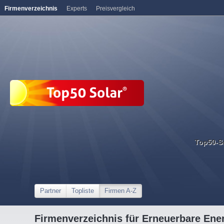
Firmenverzeichnis
Experts
Preisvergleich
Top50-S
Partner
Topliste
Firmen A-Z
Firmenverzeichnis für Erneuerbare Ene