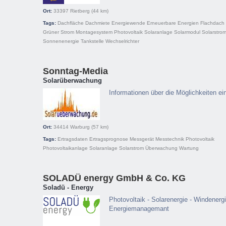
Ort:
33397
Rietberg
(44 km)
Tags:
Dachfläche
Dachmiete
Energiewende
Erneuerbare Energien
Flachdach
Grüner Strom
Montagesystem
Photovoltaik
Solaranlage
Solarmodul
Solarstro
Sonnenenergie
Tankstelle
Wechselrichter
Sonntag-Media
Solarüberwachung
Informationen über die Möglichkeiten e
Ort:
34414
Warburg
(57 km)
Tags:
Ertragsdaten
Ertragsprognose
Messgerät
Messtechnik
Photovoltaik
Photovoltaikanlage
Solaranlage
Solarstrom
Überwachung
Wartung
SOLADÜ energy GmbH & Co. KG
Soladü - Energy
Photovoltaik - Solarenergie - Windenerg
Energiemanagemant