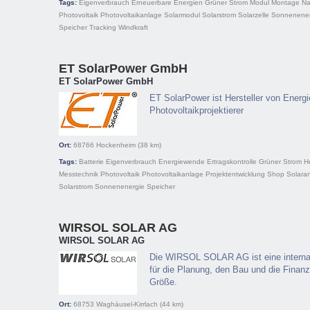
Tags:
Eigenverbrauch
Erneuerbare Energien
Grüner Strom
Modul
Montage
Na
Photovoltaik
Photovoltaikanlage
Solarmodul
Solarstrom
Solarzelle
Sonnenener
Speicher
Tracking
Windkraft
ET SolarPower GmbH
ET SolarPower GmbH
ET SolarPower ist Hersteller von Energ
Photovoltaikprojektierer
Ort:
68766
Hockenheim
(38 km)
Tags:
Batterie
Eigenverbrauch
Energiewende
Ertragskontrolle
Grüner Strom
He
Messtechnik
Photovoltaik
Photovoltaikanlage
Projektentwicklung
Shop
Solara
Solarstrom
Sonnenenergie
Speicher
WIRSOL SOLAR AG
WIRSOL SOLAR AG
Die WIRSOL SOLAR AG ist eine internati
für die Planung, den Bau und die Finanz
Größe.
Ort:
68753
Waghäusel-Kirrlach
(44 km)