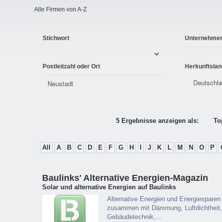
Alle Firmen von A-Z
Stichwort
Unternehme
Postleitzahl oder Ort
Herkunftslan
5 Ergebnisse anzeigen als:
To
All
A
B
C
D
E
F
G
H
I
J
K
L
M
N
O
P
Baulinks' Alternative Energien-Magazin
Solar und alternative Energien auf Baulinks
Alternative Energien und Energiesparen 
zusammen mit Dämmung, Luftdichtheit, Is
Gebäudetechnik,...