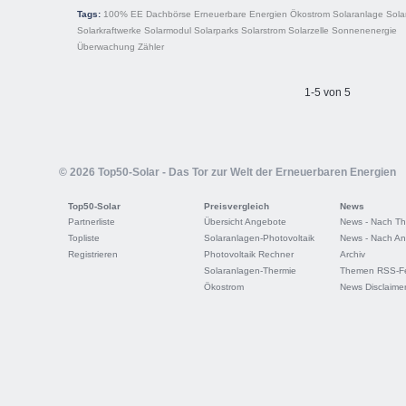
Tags:
100% EE
Dachbörse
Erneuerbare Energien
Ökostrom
Solaranlage
Sola
Solarkraftwerke
Solarmodul
Solarparks
Solarstrom
Solarzelle
Sonnenenergie
Überwachung
Zähler
1-5 von 5
© 2026 Top50-Solar - Das Tor zur Welt der Erneuerbaren Energien
Top50-Solar
Preisvergleich
News
Partnerliste
Übersicht Angebote
News - Nach T
Topliste
Solaranlagen-Photovoltaik
News - Nach An
Registrieren
Photovoltaik Rechner
Archiv
Solaranlagen-Thermie
Themen RSS-F
Ökostrom
News Disclaime