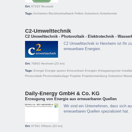
Ort:
67433
Neustadt
Tags:
Architektur
Blockheizkraftwerk
Pellets
Solarstrom
Solarthermie
C2-Umwelttechnik
C2 Umwelttechnik - Photovoltaik - Elektrotechnik - Wasserk
C2 Umwelttechnik in Herxheim ist Ihr zuv
erneuerbare Energien.
Ort:
76863
Herxheim
(25 km)
Tags:
Energie
Energie sparen
Erneuerbare Energien
Ertragsprognose
Installa
Photovoltaik
Photovoltaikanlage
Projekte
Projektentwicklung
Solarstrom
Wasse
Daily-Energy GmbH & Co. KG
Erzeugung von Energie aus erneuerbaren Quellen
Wir sind ein Unternehmen, dass sich au
erneuerbaren Quellen spezialisiert hat.
Ort:
67591
Offstein
(33 km)