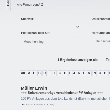
Alle Firmen von A-Z
Stichwort
Unternehme
Postleitzahl oder Ort
Herkunftslan
1 Ergebnisse anzeigen als:
To
All
A
B
C
D
E
F
G
H
I
J
K
L
M
N
O
P
Müller Erwin
+++ Solarstromerträge verschiedener PV-Anlagen +++
100 PV-Anlagen aus dem Lkr. Landshut (Bay) im monatlichen E
Ort:
84032
Landshut
(55 km)