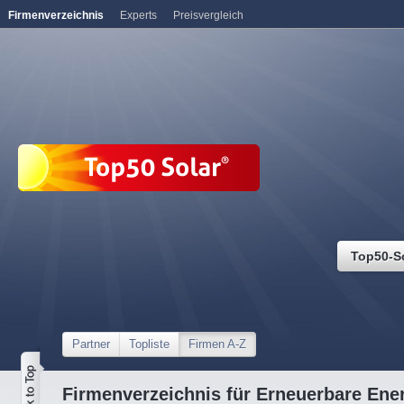
Firmenverzeichnis
Experts
Preisvergleich
Top50-S
Partner
Topliste
Firmen A-Z
Firmenverzeichnis für Erneuerbare Ene