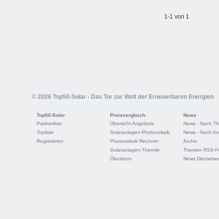
1-1 von 1
© 2026 Top50-Solar - Das Tor zur Welt der Erneuerbaren Energien
Top50-Solar
Preisvergleich
News
Partnerliste
Übersicht Angebote
News - Nach T
Topliste
Solaranlagen-Photovoltaik
News - Nach An
Registrieren
Photovoltaik Rechner
Archiv
Solaranlagen-Thermie
Themen RSS-F
Ökostrom
News Disclaime