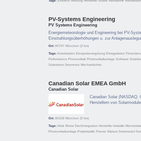
Tags:
Effizienz
Heizung
Hersteller
Solare Nahwärme
Wärmedä
PV-Systems Engineering
PV Systems Engineering
Energiemeteorologie und Engineering bei PV-Syst
Einstrahlungsüberhöhungen u. zur Anlagenauslegung 
Ort:
80797
München
(3 km)
Tags:
Amortisation
Einspeisevergütung
Ertragsdaten
Finanzier
Performance
Photovoltaik
Photovoltaikanlage
Software
Solarkr
Solarstrom
Stromnetz
Wechselrichter
Canadian Solar EMEA GmbH
Canadian Solar
Canadian Solar (NASDAQ: CS
Herstellern von Solarmodule
Ort:
80339
München
(5 km)
Tags:
Aktie
Börse
Dachintegration
Hersteller
kristallin
Monokristal
Photovoltaikanlage
Polykristallin
Presse
Silizium
Solarmodul
Sol