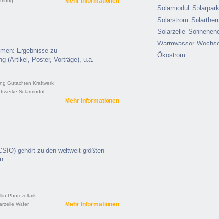
Mehr Informationen
mmung
Solarmodul
Solarpar
Solarstrom
Solarther
Solarzelle
Sonnenene
Warmwasser
Wechsel
emen: Ergebnisse zu
Ökostrom
(Artikel, Poster, Vorträge), u.a.
ung
Gutachten
Kraftwerk
aftwerke
Solarmodul
Mehr Informationen
IQ) gehört zu den weltweit größten
n.
lin
Photovoltaik
Mehr Informationen
arzelle
Wafer