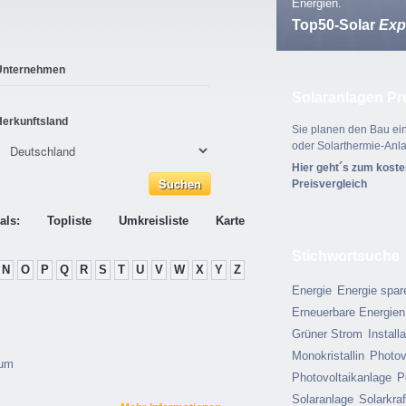
Energien.
Top50-Solar
Exp
Unternehmen
Solaranlagen Pr
Herkunftsland
Sie planen den Bau ein
oder Solarthermie-Anl
Hier geht´s zum kost
Preisvergleich
als:
Topliste
Umkreisliste
Karte
Stichwortsuche
N
O
P
Q
R
S
T
U
V
W
X
Y
Z
Energie
Energie spar
Erneuerbare Energien
Grüner Strom
Install
Monokristallin
Photov
aum
Photovoltaikanlage
P
Solaranlage
Solarkra