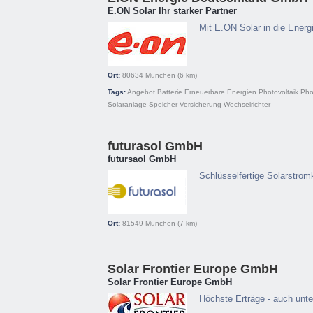
E.ON Solar Ihr starker Partner
Mit E.ON Solar in die Energ
Ort:
80634
München
(6 km)
Tags:
Angebot
Batterie
Erneuerbare Energien
Photovoltaik
Pho
Solaranlage
Speicher
Versicherung
Wechselrichter
futurasol GmbH
futursaol GmbH
Schlüsselfertige Solarstrom
Ort:
81549
München
(7 km)
Solar Frontier Europe GmbH
Solar Frontier Europe GmbH
Höchste Erträge - auch unt