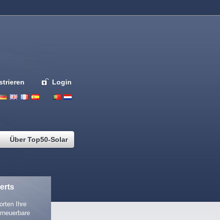
strieren
Login
Deutsch
English
French
Espanol
Italiano
Portugues
Nederlands
Über Top50-Solar
erts
rten Ihre
rneuerbare