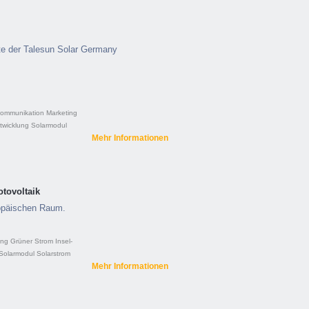
eite der Talesun Solar Germany
ommunikation
Marketing
twicklung
Solarmodul
Mehr Informationen
otovoltaik
opäischen Raum.
ung
Grüner Strom
Insel-
Solarmodul
Solarstrom
Mehr Informationen