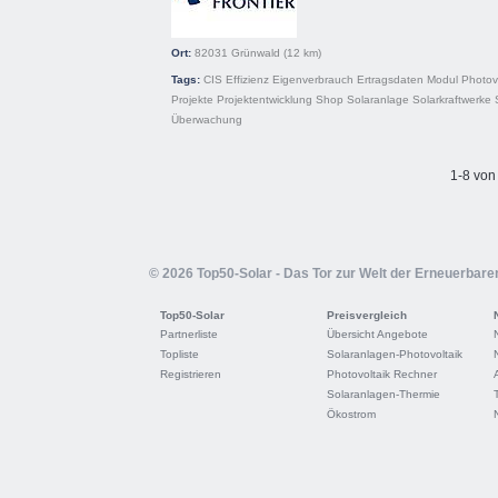
Ort:
82031
Grünwald
(12 km)
Tags:
CIS
Effizienz
Eigenverbrauch
Ertragsdaten
Modul
Photov
Projekte
Projektentwicklung
Shop
Solaranlage
Solarkraftwerke
Überwachung
1-8 von
© 2026 Top50-Solar - Das Tor zur Welt der Erneuerbare
Top50-Solar
Preisvergleich
Partnerliste
Übersicht Angebote
Topliste
Solaranlagen-Photovoltaik
Registrieren
Photovoltaik Rechner
Solaranlagen-Thermie
Ökostrom