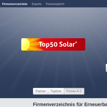
Firmenverzeichnis
Experts
Preisvergleich
Partner
Topliste
Firmen A-Z
Firmenverzeichnis für Erneuerb