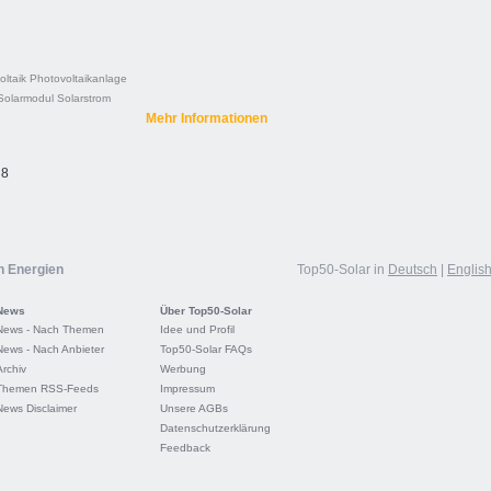
oltaik
Photovoltaikanlage
Solarmodul
Solarstrom
Mehr Informationen
 8
n Energien
Top50-Solar in
Deutsch
|
Englis
News
Über Top50-Solar
News - Nach Themen
Idee und Profil
News - Nach Anbieter
Top50-Solar FAQs
Archiv
Werbung
Themen RSS-Feeds
Impressum
News Disclaimer
Unsere AGBs
Datenschutzerklärung
Feedback