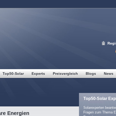
Regi
Top50-Solar
Experts
Preisvergleich
Blogs
News
Top50-Solar Exp
Solarexperten beantwo
are Energien
Fragen zum Thema E