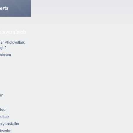
erts
eisvergleich
er Photovoltaik
age?
enlosen
en
ateur
oltaik
olykristallin
ftwerke