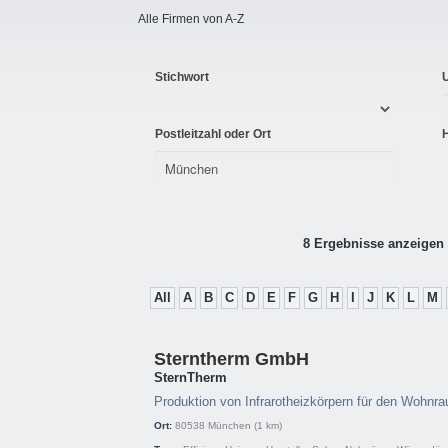
Alle Firmen von A-Z
Stichwort
Postleitzahl oder Ort
8 Ergebnisse anzeigen 
All
A
B
C
D
E
F
G
H
I
J
K
L
M
Sterntherm GmbH
SternTherm
Produktion von Infrarotheizkörpern für den Wohnr
Ort:
80538
München
(1 km)