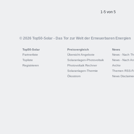
1-5 von 5
© 2026 Top50-Solar - Das Tor zur Welt der Erneuerbaren Energien
Top50-Solar
Preisvergleich
News
Partnerliste
Übersicht Angebote
News - Nach T
Topliste
Solaranlagen-Photovoltaik
News - Nach An
Registrieren
Photovoltaik Rechner
Archiv
Solaranlagen-Thermie
Themen RSS-F
Ökostrom
News Disclaime