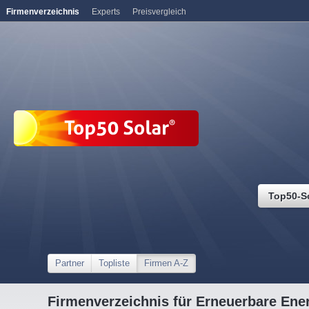
Firmenverzeichnis
Experts
Preisvergleich
Top50-S
Partner
Topliste
Firmen A-Z
Firmenverzeichnis für Erneuerbare Ene