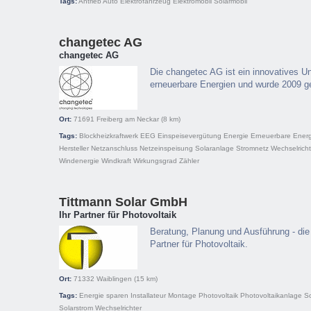
Tags:
Antrieb
Auto
Elektrofahrzeug
Elektromobil
Solarmobil
changetec AG
changetec AG
Die changetec AG ist ein innovatives 
erneuerbare Energien und wurde 2009 g
Ort:
71691
Freiberg am Neckar
(8 km)
Tags:
Blockheizkraftwerk
EEG
Einspeisevergütung
Energie
Erneuerbare Ener
Hersteller
Netzanschluss
Netzeinspeisung
Solaranlage
Stromnetz
Wechselricht
Windenergie
Windkraft
Wirkungsgrad
Zähler
Tittmann Solar GmbH
Ihr Partner für Photovoltaik
Beratung, Planung und Ausführung - die
Partner für Photovoltaik.
Ort:
71332
Waiblingen
(15 km)
Tags:
Energie sparen
Installateur
Montage
Photovoltaik
Photovoltaikanlage
S
Solarstrom
Wechselrichter