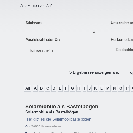
Alle Firmen von A-Z
Stichwort
Unternehme
Postleitzahl oder Ort
Herkunftslan
5 Ergebnisse anzeigen als:
To
All
A
B
C
D
E
F
G
H
I
J
K
L
M
N
O
P
Solarmobile als Bastelbögen
Solarmobile als Bastelbögen
Hier gibt es die Solarmobilbastelbögen
Ort:
70806
Kornwestheim