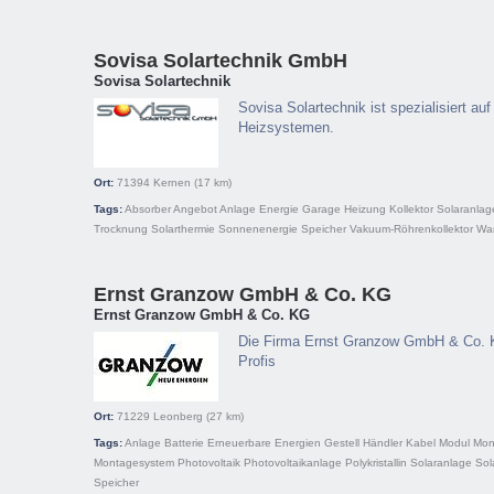
Sovisa Solartechnik GmbH
Sovisa Solartechnik
Sovisa Solartechnik ist spezialisiert auf
Heizsystemen.
Ort:
71394
Kernen
(17 km)
Tags:
Absorber
Angebot
Anlage
Energie
Garage
Heizung
Kollektor
Solaranlag
Trocknung
Solarthermie
Sonnenenergie
Speicher
Vakuum-Röhrenkollektor
Wa
Ernst Granzow GmbH & Co. KG
Ernst Granzow GmbH & Co. KG
Die Firma Ernst Granzow GmbH & Co. KG
Profis
Ort:
71229
Leonberg
(27 km)
Tags:
Anlage
Batterie
Erneuerbare Energien
Gestell
Händler
Kabel
Modul
Mono
Montagesystem
Photovoltaik
Photovoltaikanlage
Polykristallin
Solaranlage
Sol
Speicher