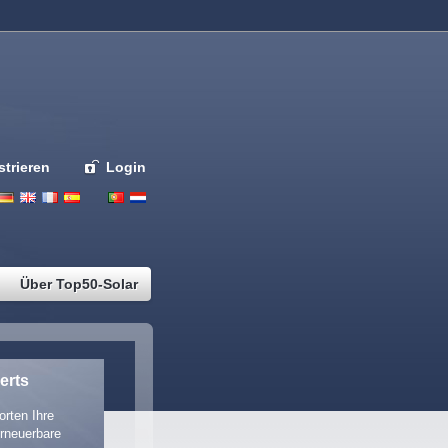
strieren
Login
Deutsch
English
French
Espanol
Italiano
Portugues
Nederlands
Über Top50-Solar
erts
rten Ihre
rneuerbare