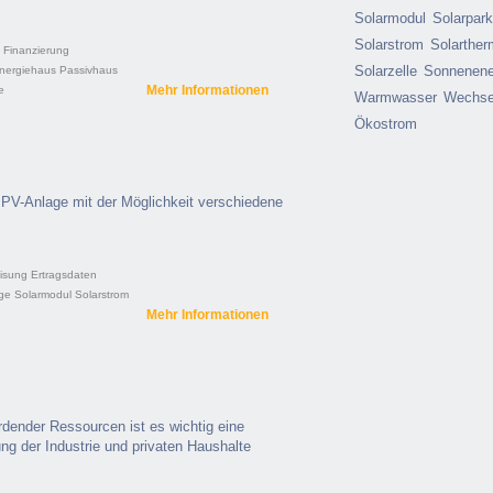
Solarmodul
Solarpar
Solarstrom
Solarther
Finanzierung
Solarzelle
Sonnenene
energiehaus
Passivhaus
Mehr Informationen
e
Warmwasser
Wechsel
Ökostrom
 PV-Anlage mit der Möglichkeit verschiedene
isung
Ertragsdaten
ge
Solarmodul
Solarstrom
Mehr Informationen
dender Ressourcen ist es wichtig eine
ng der Industrie und privaten Haushalte