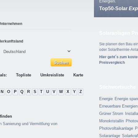
Energien.
Top50-Solar
Exp
Unternehmen
Solaranlagen Pr
Herkunftsland
Sie planen den Bau ein
oder Solarthermie-Anl
Hier geht´s zum kost
Preisvergleich
als:
Topliste
Umkreisliste
Karte
Stichwortsuche
N
O
P
Q
R
S
T
U
V
W
X
Y
Z
Energie
Energie spar
Erneuerbare Energien
Grüner Strom
Install
finden
Monokristallin
Photov
n Sanierung und Vermittlung von
Photovoltaikanlage
P
Solaranlage
Solarkra