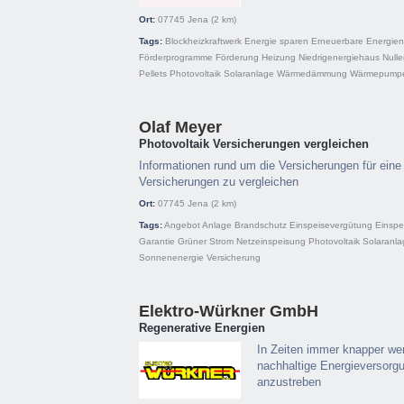
Ort:
07745
Jena
(2 km)
Tags:
Blockheizkraftwerk
Energie sparen
Erneuerbare Energien
Förderprogramme
Förderung
Heizung
Niedrigenergiehaus
Null
Pellets
Photovoltaik
Solaranlage
Wärmedämmung
Wärmepump
Olaf Meyer
Photovoltaik Versicherungen vergleichen
Informationen rund um die Versicherungen für eine
Versicherungen zu vergleichen
Ort:
07745
Jena
(2 km)
Tags:
Angebot
Anlage
Brandschutz
Einspeisevergütung
Einspe
Garantie
Grüner Strom
Netzeinspeisung
Photovoltaik
Solaranla
Sonnenenergie
Versicherung
Elektro-Würkner GmbH
Regenerative Energien
In Zeiten immer knapper wer
nachhaltige Energieversorgu
anzustreben