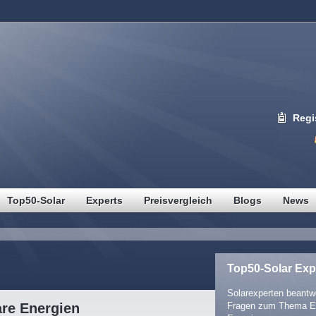
Regi
Top50-Solar
Experts
Preisvergleich
Blogs
News
Top50-Solar Exp
Solarexperten beantwo
are Energien
Fragen zum Thema E