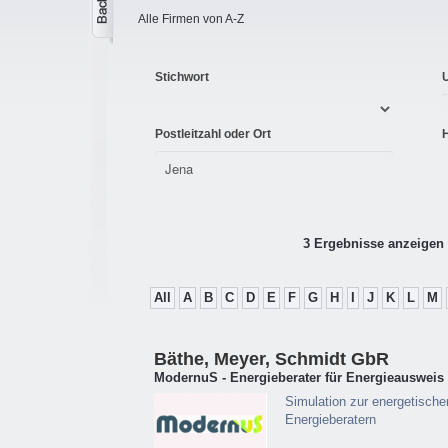
Alle Firmen von A-Z
Stichwort
Postleitzahl oder Ort
3 Ergebnisse anzeigen 
All
A
B
C
D
E
F
G
H
I
J
K
L
M
Bäthe, Meyer, Schmidt GbR
ModernuS - Energieberater für Energieausweis 
Simulation zur energetische
Energieberatern