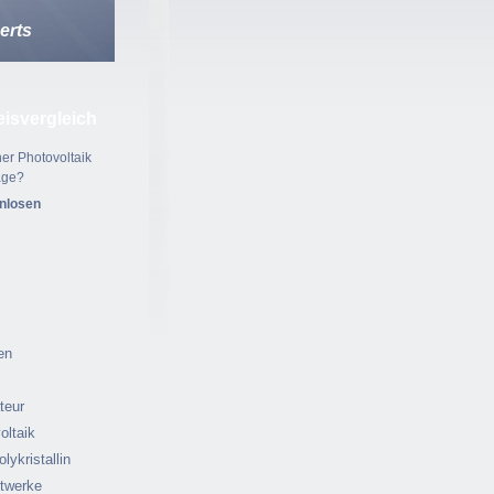
erts
eisvergleich
er Photovoltaik
age?
enlosen
en
ateur
oltaik
olykristallin
ftwerke