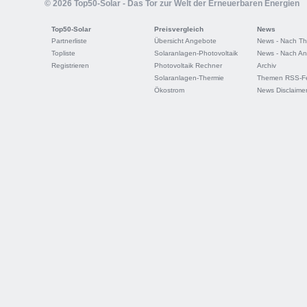
© 2026 Top50-Solar - Das Tor zur Welt der Erneuerbaren Energien
Top50-Solar
Preisvergleich
News
Partnerliste
Übersicht Angebote
News - Nach T
Topliste
Solaranlagen-Photovoltaik
News - Nach An
Registrieren
Photovoltaik Rechner
Archiv
Solaranlagen-Thermie
Themen RSS-F
Ökostrom
News Disclaime