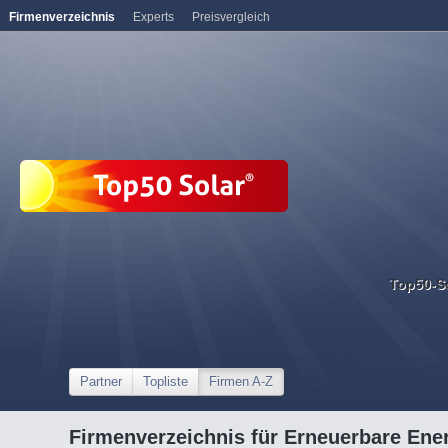
Firmenverzeichnis
Experts
Preisvergleich
Top50-S
Partner
Topliste
Firmen A-Z
Firmenverzeichnis für Erneuerbare Ene