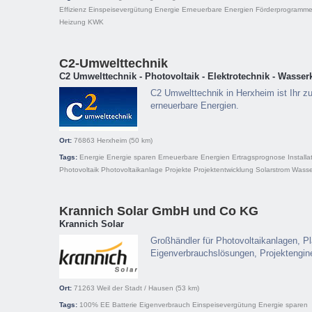
Effizienz
Einspeisevergütung
Energie
Erneuerbare Energien
Förderprogramm
Heizung
KWK
C2-Umwelttechnik
C2 Umwelttechnik - Photovoltaik - Elektrotechnik - Wasserk
C2 Umwelttechnik in Herxheim ist Ihr zuv
erneuerbare Energien.
Ort:
76863
Herxheim
(50 km)
Tags:
Energie
Energie sparen
Erneuerbare Energien
Ertragsprognose
Installa
Photovoltaik
Photovoltaikanlage
Projekte
Projektentwicklung
Solarstrom
Wasse
Krannich Solar GmbH und Co KG
Krannich Solar
Großhändler für Photovoltaikanlagen, P
Eigenverbrauchslösungen, Projektengin
Ort:
71263
Weil der Stadt / Hausen
(53 km)
Tags:
100% EE
Batterie
Eigenverbrauch
Einspeisevergütung
Energie sparen