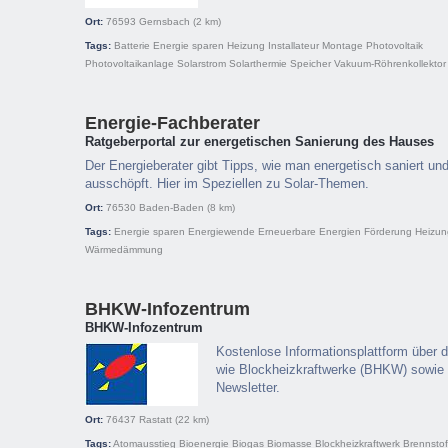
Ort:
76593
Gernsbach
(2 km)
Tags:
Batterie
Energie sparen
Heizung
Installateur
Montage
Photovoltaik
Photovoltaikanlage
Solarstrom
Solarthermie
Speicher
Vakuum-Röhrenkollektor
Energie-Fachberater
Ratgeberportal zur energetischen Sanierung des Hauses
Der Energieberater gibt Tipps, wie man energetisch saniert und 
ausschöpft. Hier im Speziellen zu Solar-Themen.
Ort:
76530
Baden-Baden
(8 km)
Tags:
Energie sparen
Energiewende
Erneuerbare Energien
Förderung
Heizun
Wärmedämmung
BHKW-Infozentrum
BHKW-Infozentrum
Kostenlose Informationsplattform über 
wie Blockheizkraftwerke (BHKW) sowie 
Newsletter.
Ort:
76437
Rastatt
(22 km)
Tags:
Atomausstieg
Bioenergie
Biogas
Biomasse
Blockheizkraftwerk
Brennstof