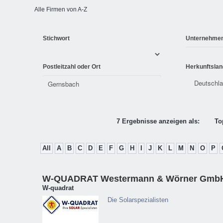
Alle Firmen von A-Z
Stichwort
Unternehme
Postleitzahl oder Ort
Herkunftslan
7 Ergebnisse anzeigen als:
To
All
A
B
C
D
E
F
G
H
I
J
K
L
M
N
O
P
W-QUADRAT Westermann & Wörner Gmb
W-quadrat
Die Solarspezialisten