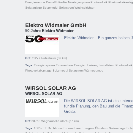
Energiewende
Gestell
Händler
Montagesystem
Photovoltaik
Photovoltaikanla
Solaranlage
Solarmodul
Solarstrom
Wechselrichter
Elektro Widmaier GmbH
50 Jahre Elektro Widmaier
Elektro Widmaier – Ein ganzes halbes J
Ort:
71277
Rutesheim
(66 km)
Tags:
Energie sparen
Erneuerbare Energien
Heizung
Installateur
Photovoltaik
Photovoltaikanlage
Solarmodul
Solarstrom
Wärmepumpe
WIRSOL SOLAR AG
WIRSOL SOLAR AG
Die WIRSOL SOLAR AG ist eine internati
für die Planung, den Bau und die Finanz
Größe.
Ort:
68753
Waghäusel-Kirrlach
(67 km)
Tags:
100% EE
Dachbörse
Erneuerbare Energien
Ökostrom
Solaranlage
Sola