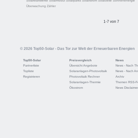
Solarkraftwerke
Solarmodul
Solarparks
Solarstrom
Solarzelle
Sonnenenergie
Überwachung
Zähler
1-7 von 7
© 2026 Top50-Solar - Das Tor zur Welt der Erneuerbaren Energien
Top50-Solar
Preisvergleich
News
Partnerliste
Übersicht Angebote
News - Nach T
Topliste
Solaranlagen-Photovoltaik
News - Nach An
Registrieren
Photovoltaik Rechner
Archiv
Solaranlagen-Thermie
Themen RSS-F
Ökostrom
News Disclaime