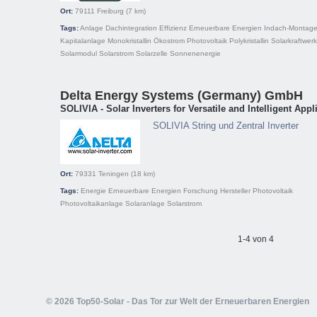
Ort:
79111
Freiburg
(7 km)
Tags:
Anlage
Dachintegration
Effizienz
Erneuerbare Energien
Indach-Montag
Kapitalanlage
Monokristallin
Ökostrom
Photovoltaik
Polykristallin
Solarkraftwer
Solarmodul
Solarstrom
Solarzelle
Sonnenenergie
Delta Energy Systems (Germany) GmbH
SOLIVIA - Solar Inverters for Versatile and Intelligent Appl
SOLIVIA String und Zentral Inverter
Ort:
79331
Teningen
(18 km)
Tags:
Energie
Erneuerbare Energien
Forschung
Hersteller
Photovoltaik
Photovoltaikanlage
Solaranlage
Solarstrom
1-4 von 4
© 2026 Top50-Solar - Das Tor zur Welt der Erneuerbaren Energien