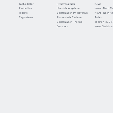
Top50-Solar
Preisvergleich
News
Partnerliste
Übersicht Angebote
News - Nach T
Topliste
Solaranlagen-Photovoltaik
News - Nach An
Registrieren
Photovoltaik Rechner
Archiv
Solaranlagen-Thermie
Themen RSS-F
Ökostrom
News Disclaime