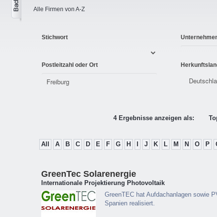
Alle Firmen von A-Z
Stichwort
Unternehme
Postleitzahl oder Ort
Herkunftslan
4 Ergebnisse anzeigen als:
To
All
A
B
C
D
E
F
G
H
I
J
K
L
M
N
O
P
GreenTec Solarenergie
Internationale Projektierung Photovoltaik
GreenTEC hat Aufdachanlagen sowie PV
Spanien realisiert.