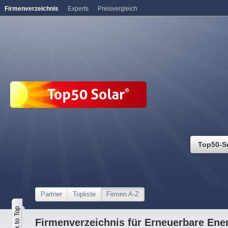
Firmenverzeichnis
Experts
Preisvergleich
Top50-S
Partner
Topliste
Firmen A-Z
Firmenverzeichnis für Erneuerbare Ene