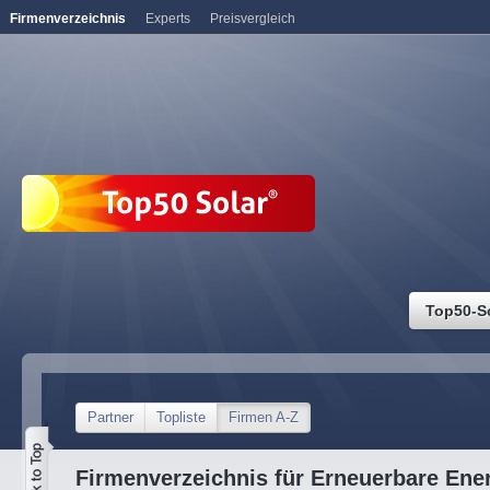
Firmenverzeichnis
Experts
Preisvergleich
Top50-S
Partner
Topliste
Firmen A-Z
Firmenverzeichnis für Erneuerbare Ene