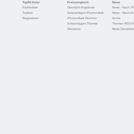
Top50-Solar
Preisvergleich
News
Partnerliste
Übersicht Angebote
News - Nach T
Topliste
Solaranlagen-Photovoltaik
News - Nach An
Registrieren
Photovoltaik Rechner
Archiv
Solaranlagen-Thermie
Themen RSS-F
Ökostrom
News Disclaime