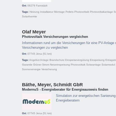
Ort:
06279
Farnstädt
Tags:
Heizung
Installateur
Montage
Pellets
Photovoltaik
Photovoltaikanlage
S
Solarthermie
Olaf Meyer
Photovoltaik Versicherungen vergleichen
Informationen rund um die Versicherungen für eine PV-Anlage 
Versicherungen zu vergleichen
Ort:
07745
Jena
(51 km)
Tags:
Angebot
Anlage
Brandschutz
Einspeisevergütung
Einspeisung
Ertragsd
Garantie
Grüner Strom
Netzeinspeisung
Photovoltaik
Solaranlage
Solarmodul
Sonnenenergie
Versicherung
Bäthe, Meyer, Schmidt GbR
ModernuS - Energieberater für Energieausweis finden
Simulation zur energetischen Sanierung
Energieberatern
Ort:
07745
Jena
(51 km)