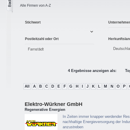
Alle Firmen von A-Z
Stichwort
Unternehme
Postleitzahl oder Ort
Herkunftslan
4 Ergebnisse anzeigen als:
To
All
A
B
C
D
E
F
G
H
I
J
K
L
M
N
O
P
Elektro-Würkner GmbH
Regenerative Energien
In Zeiten immer knapper werdender Ress
nachhaltige Energieversorgung der Indus
anzustreben