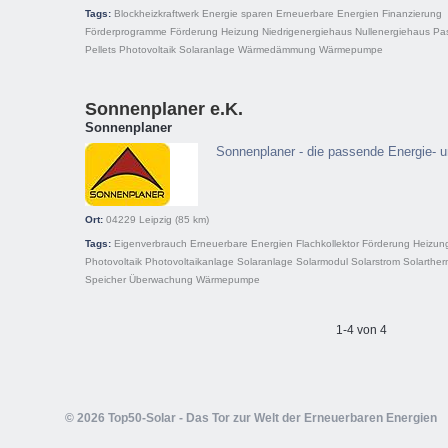
Tags:
Blockheizkraftwerk
Energie sparen
Erneuerbare Energien
Finanzierung
Förderprogramme
Förderung
Heizung
Niedrigenergiehaus
Nullenergiehaus
Pa
Pellets
Photovoltaik
Solaranlage
Wärmedämmung
Wärmepumpe
Sonnenplaner e.K.
Sonnenplaner
Sonnenplaner - die passende Energie- 
Ort:
04229
Leipzig
(85 km)
Tags:
Eigenverbrauch
Erneuerbare Energien
Flachkollektor
Förderung
Heizun
Photovoltaik
Photovoltaikanlage
Solaranlage
Solarmodul
Solarstrom
Solarther
Speicher
Überwachung
Wärmepumpe
1-4 von 4
© 2026 Top50-Solar - Das Tor zur Welt der Erneuerbaren Energien