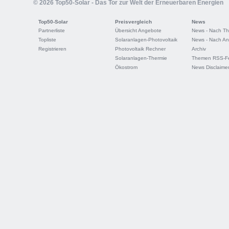
© 2026 Top50-Solar - Das Tor zur Welt der Erneuerbaren Energien
Top50-Solar
Preisvergleich
News
Partnerliste
Übersicht Angebote
News - Nach T
Topliste
Solaranlagen-Photovoltaik
News - Nach An
Registrieren
Photovoltaik Rechner
Archiv
Solaranlagen-Thermie
Themen RSS-F
Ökostrom
News Disclaime