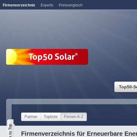
Firmenverzeichnis
Experts
Preisvergleich
Top50-S
Partner
Topliste
Firmen A-Z
Firmenverzeichnis für Erneuerbare Ene