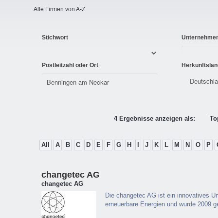
Alle Firmen von A-Z
Stichwort
Unternehme
Postleitzahl oder Ort
Herkunftslan
4 Ergebnisse anzeigen als:
To
All
A
B
C
D
E
F
G
H
I
J
K
L
M
N
O
P
changetec AG
changetec AG
Die changetec AG ist ein innovatives 
erneuerbare Energien und wurde 2009 g