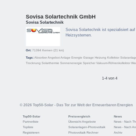
Sovisa Solartechnik GmbH
Sovisa Solartechnik
Sovisa Solartechnik ist spezialisiert auf
Heizsystemen.
Ort:
71394
Kernen
(21 km)
Tags:
Absorber
Angebot
Anlage
Energie
Garage
Heizung
Kollektor
Solaranlag
Trocknung
Solarthermie
Sonnenenergie
Speicher
Vakuum-Röhrenkollektor
Wa
1-4 von 4
© 2026 Top50-Solar - Das Tor zur Welt der Erneuerbaren Energien
Top50-Solar
Preisvergleich
News
Partnerliste
Übersicht Angebote
News - Nach T
Topliste
Solaranlagen-Photovoltaik
News - Nach An
Registrieren
Photovoltaik Rechner
Archiv