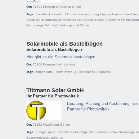
Ort:
71691
Freiberg am Neckar
(7 km)
Tags:
Blockheizkraftwerk
EEG
Einspeisevergütung
Energie
Erneuerbare Ener
Hersteller
Netzanschluss
Netzeinspeisung
Solaranlage
Stromnetz
Wechselricht
Windenergie
Windkraft
Wirkungsgrad
Zähler
Solarmobile als Bastelbögen
Solarmobile als Bastelbögen
Hier gibt es die Solarmobilbastelbögen
Ort:
70806
Kornwestheim
(14 km)
Tags:
Antrieb
Auto
Elektrofahrzeug
Elektromobil
Solarmobil
Tittmann Solar GmbH
Ihr Partner für Photovoltaik
Beratung, Planung und Ausführung - die
Partner für Photovoltaik.
Ort:
71332
Waiblingen
(19 km)
Tags:
Energie sparen
Installateur
Montage
Photovoltaik
Photovoltaikanlage
S
Solarstrom
Wechselrichter