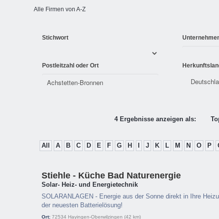
Alle Firmen von A-Z
Stichwort
Unternehme
Postleitzahl oder Ort
Herkunftslan
4 Ergebnisse anzeigen als:
To
All
A
B
C
D
E
F
G
H
I
J
K
L
M
N
O
P
Stiehle - Küche Bad Naturenergie
Solar- Heiz- und Energietechnik
SOLARANLAGEN - Energie aus der Sonne direkt in Ihre Heizu
der neuesten Batterielösung!
Ort:
72534
Hayingen-Oberwilzingen
(42 km)