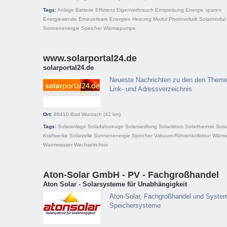
Tags:
Anlage
Batterie
Effizienz
Eigenverbrauch
Einspeisung
Energie sparen
Energiewende
Erneuerbare Energien
Heizung
Modul
Photovoltaik
Solarmodul
Sonnenenergie
Speicher
Wärmepumpe
www.solarportal24.de
solarportal24.de
Neueste Nachrichten zu den den Themen
Link- und Adressverzeichnis
Ort:
88410
Bad Wurzach
(42 km)
Tags:
Solaranlage
Solarfahrzeuge
Solarsiedlung
Solarstrom
Solarthermie
Sola
Kraftwerke
Solarzelle
Sonnenenergie
Speicher
Vakuum-Röhrenkollektor
Wärm
Warmwasser
Wechselrichter
Aton-Solar GmbH - PV - Fachgroßhandel
Aton Solar - Solarsysteme für Unabhängigkeit
Aton-Solar, Fachgroßhandel und System
Speichersysteme