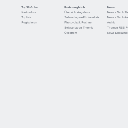
Top50-Solar
Preisvergleich
News
Partnerliste
Übersicht Angebote
News - Nach T
Topliste
Solaranlagen-Photovoltaik
News - Nach An
Registrieren
Photovoltaik Rechner
Archiv
Solaranlagen-Thermie
Themen RSS-F
Ökostrom
News Disclaime