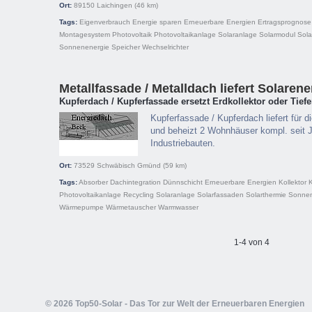
Ort:
89150
Laichingen
(46 km)
Tags:
Eigenverbrauch
Energie sparen
Erneuerbare Energien
Ertragsprognose
Montagesystem
Photovoltaik
Photovoltaikanlage
Solaranlage
Solarmodul
Sola
Sonnenenergie
Speicher
Wechselrichter
Metallfassade / Metalldach liefert Solarene
Kupferdach / Kupferfassade ersetzt Erdkollektor oder Tie
Kupferfassade / Kupferdach liefert fü
und beheizt 2 Wohnhäuser kompl. seit J
Industriebauten.
Ort:
73529
Schwäbisch Gmünd
(59 km)
Tags:
Absorber
Dachintegration
Dünnschicht
Erneuerbare Energien
Kollektor
Photovoltaikanlage
Recycling
Solaranlage
Solarfassaden
Solarthermie
Sonnen
Wärmepumpe
Wärmetauscher
Warmwasser
1-4 von 4
© 2026 Top50-Solar - Das Tor zur Welt der Erneuerbaren Energien