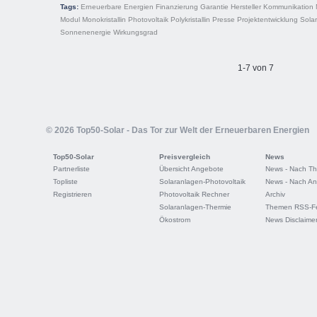
Tags:
Erneuerbare Energien
Finanzierung
Garantie
Hersteller
Kommunikation
Modul
Monokristallin
Photovoltaik
Polykristallin
Presse
Projektentwicklung
Sola
Sonnenenergie
Wirkungsgrad
1-7 von 7
© 2026 Top50-Solar - Das Tor zur Welt der Erneuerbaren Energien
Top50-Solar
Preisvergleich
News
Partnerliste
Übersicht Angebote
News - Nach T
Topliste
Solaranlagen-Photovoltaik
News - Nach An
Registrieren
Photovoltaik Rechner
Archiv
Solaranlagen-Thermie
Themen RSS-F
Ökostrom
News Disclaime