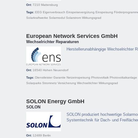
Ort:
7210
Mattersburg
Tags:
EEG
Eigenverbrauch
Einspeisevergütung
Einspeisung
Förderprogramm
Solarkraftwerke
Solarmodul
Solarstrom
Wirkungsgrad
European Network Services GmbH
Wechselrichter Reparaturen
Herstellerunabhängige Wechselrichter R
Ort:
16540
Hohen Neuendorf
Tags:
Dienstleister
Garantie
Netzeinspeisung
Photovoltaik
Photovoltaikanlage
Solarparks
Stromnetz
Versicherung
Wechselrichter
Wirkungsgrad
SOLON Energy GmbH
SOLON
SOLON produziert hochwertige Solarmodu
Systemtechnik für Dach- und Freifläche
Ort:
12489
Berlin