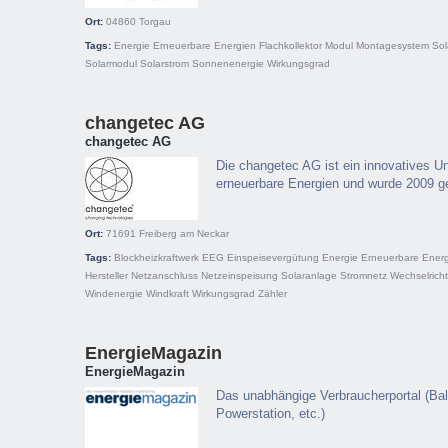
Ort:
04860
Torgau
Tags:
Energie
Erneuerbare Energien
Flachkollektor
Modul
Montagesystem
Sol
Solarmodul
Solarstrom
Sonnenenergie
Wirkungsgrad
changetec AG
changetec AG
Die changetec AG ist ein innovatives 
erneuerbare Energien und wurde 2009 g
Ort:
71691
Freiberg am Neckar
Tags:
Blockheizkraftwerk
EEG
Einspeisevergütung
Energie
Erneuerbare Ener
Hersteller
Netzanschluss
Netzeinspeisung
Solaranlage
Stromnetz
Wechselricht
Windenergie
Windkraft
Wirkungsgrad
Zähler
EnergieMagazin
EnergieMagazin
Das unabhängige Verbraucherportal (Bal
Powerstation, etc.)