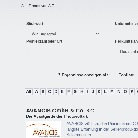
Alle Firmen von A-Z
Stichwort
Unternehme
Postleitzahl oder Ort
Herkunftslan
7 Ergebnisse anzeigen als:
Topliste
All
A
B
C
D
E
F
G
H
I
J
K
L
M
N
O
P
AVANCIS GmbH & Co. KG
Die Avantgarde der Photovoltaik
AVANCIS zählt zu den Pionieren der CIS
längste Erfahrung in der Serienprodukt
Solarmodulen.