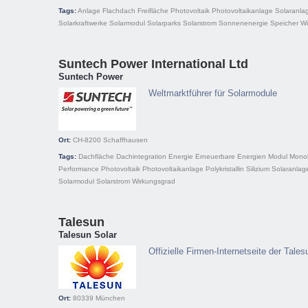
Tags:
Anlage
Flachdach
Freifläche
Photovoltaik
Photovoltaikanlage
Solaranla
Solarkraftwerke
Solarmodul
Solarparks
Solarstrom
Sonnenenergie
Speicher
Wi
Suntech Power International Ltd
Suntech Power
Weltmarktführer für Solarmodule
Ort:
CH-8200
Schaffhausen
Tags:
Dachfläche
Dachintegration
Energie
Erneuerbare Energien
Modul
Monokr
Performance
Photovoltaik
Photovoltaikanlage
Polykristallin
Silizium
Solaranlag
Solarmodul
Solarstrom
Wirkungsgrad
Talesun
Talesun Solar
Offizielle Firmen-Internetseite der Tal
Ort:
80339
München