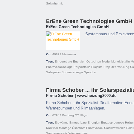
Solarthermie
ErEne Green Technologies GmbH
ErEne Green Technologies GmbH
Systemhaus und Projektent
Ort:
40822
Mettmann
Tags:
Erneuerbare Energien
Gutachten
Modul
Monokristallin
M
Photovoltaikanlage
Polykristallin
Projekte
Projektentwicklung
So
Solarparks
Sonnenenergie
Speicher
Firma Schober ... ihr Solarspezial
Firma Schober | www.heizung2000.de
Firma Schober – ihr Spezialist für alternative Ener
Wärmepumpen und Klimaanlagen.
Ort:
02943
Boxberg OT Uhyst
Tags:
Erdwärme
Erneuerbare Energien
Ertragsprognose
Heizu
Kollektor
Montage
Ökostrom
Photovoltaik
Solarkraftwerke
Solar
Sonnenenergie
Wärmepumpe