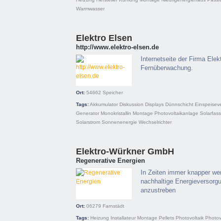
Warmwasser
Elektro Elsen
http://www.elektro-elsen.de
Internetseite der Firma Elek
Fernüberwachung.
Ort:
54662
Speicher
Tags:
Akkumulator
Diskussion
Displays
Dünnschicht
Einspeisev
Generator
Monokristallin
Montage
Photovoltaikanlage
Solarfas
Solarstrom
Sonnenenergie
Wechselrichter
Elektro-Würkner GmbH
Regenerative Energien
In Zeiten immer knapper wer
nachhaltige Energieversorgu
anzustreben
Ort:
06279
Farnstädt
Tags:
Heizung
Installateur
Montage
Pellets
Photovoltaik
Photov