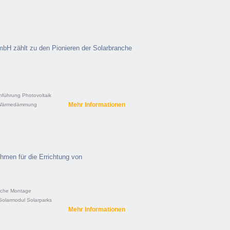
mbH zählt zu den Pionieren der Solarbranche
hführung
Photovoltaik
Mehr Informationen
Wärmedämmung
ehmen für die Errichtung von
äche
Montage
Solarmodul
Solarparks
Mehr Informationen