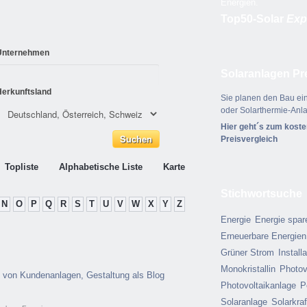
Energien.
Top50-Solar
Exp
Unternehmen
Solaranlagen Pr
Herkunftsland
Sie planen den Bau ein
oder Solarthermie-Anl
Hier geht´s zum kost
Preisvergleich
Topliste
Alphabetische Liste
Karte
Stichwortsuche
N
O
P
Q
R
S
T
U
V
W
X
Y
Z
Energie
Energie spar
Erneuerbare Energien
Grüner Strom
Install
Monokristallin
Photov
 von Kundenanlagen, Gestaltung als Blog
Photovoltaikanlage
P
Solaranlage
Solarkra