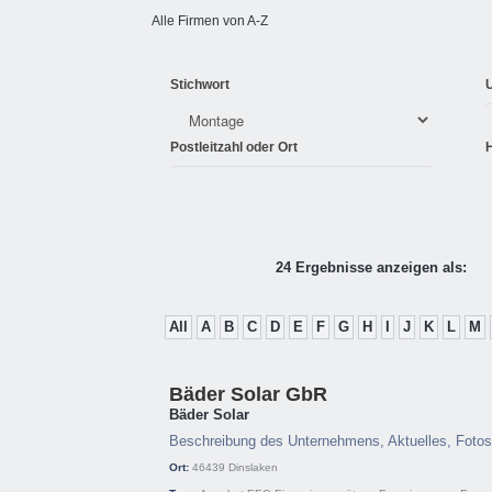
Alle Firmen von A-Z
Stichwort
Postleitzahl oder Ort
24 Ergebnisse anzeigen als:
All
A
B
C
D
E
F
G
H
I
J
K
L
M
Bäder Solar GbR
Bäder Solar
Beschreibung des Unternehmens, Aktuelles, Fotos
Ort:
46439
Dinslaken