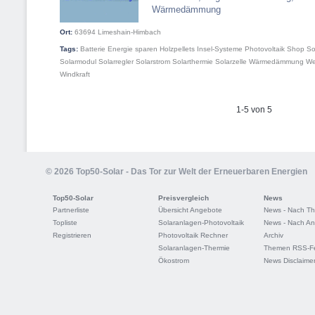
Wärmedämmung
Ort:
63694
Limeshain-Himbach
Tags:
Batterie
Energie sparen
Holzpellets
Insel-Systeme
Photovoltaik
Shop
So
Solarmodul
Solarregler
Solarstrom
Solarthermie
Solarzelle
Wärmedämmung
We
Windkraft
1-5 von 5
© 2026 Top50-Solar - Das Tor zur Welt der Erneuerbaren Energien
Top50-Solar
Preisvergleich
News
Partnerliste
Übersicht Angebote
News - Nach T
Topliste
Solaranlagen-Photovoltaik
News - Nach An
Registrieren
Photovoltaik Rechner
Archiv
Solaranlagen-Thermie
Themen RSS-F
Ökostrom
News Disclaime