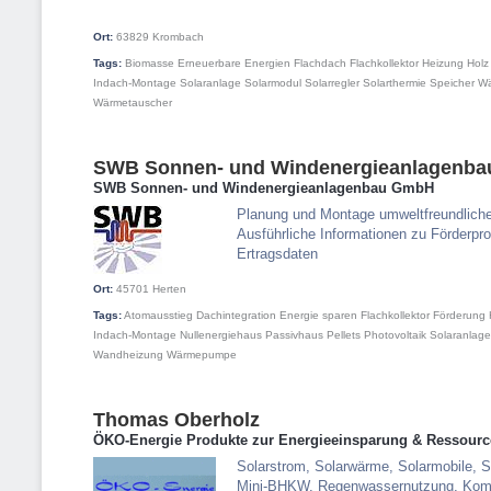
Ort:
63829
Krombach
Tags:
Biomasse
Erneuerbare Energien
Flachdach
Flachkollektor
Heizung
Holz
Indach-Montage
Solaranlage
Solarmodul
Solarregler
Solarthermie
Speicher
W
Wärmetauscher
SWB Sonnen- und Windenergieanlagenb
SWB Sonnen- und Windenergieanlagenbau GmbH
Planung und Montage umweltfreundlicher
Ausführliche Informationen zu Förderp
Ertragsdaten
Ort:
45701
Herten
Tags:
Atomausstieg
Dachintegration
Energie sparen
Flachkollektor
Förderung
Indach-Montage
Nullenergiehaus
Passivhaus
Pellets
Photovoltaik
Solaranlage
Wandheizung
Wärmepumpe
Thomas Oberholz
ÖKO-Energie Produkte zur Energieeinsparung & Ressourc
Solarstrom, Solarwärme, Solarmobile, Sp
Mini-BHKW, Regenwassernutzung, Kompo