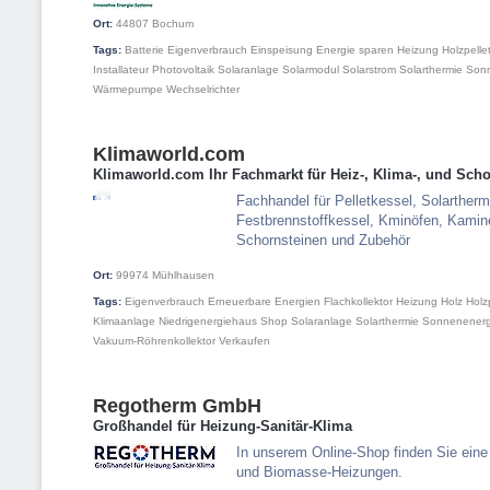
Ort:
44807
Bochum
Tags:
Batterie
Eigenverbrauch
Einspeisung
Energie sparen
Heizung
Holzpelle
Installateur
Photovoltaik
Solaranlage
Solarmodul
Solarstrom
Solarthermie
Son
Wärmepumpe
Wechselrichter
Klimaworld.com
Klimaworld.com Ihr Fachmarkt für Heiz-, Klima-, und Scho
Fachhandel für Pelletkessel, Solartherm
Festbrennstoffkessel, Kminöfen, Kamine
Schornsteinen und Zubehör
Ort:
99974
Mühlhausen
Tags:
Eigenverbrauch
Erneuerbare Energien
Flachkollektor
Heizung
Holz
Holz
Klimaanlage
Niedrigenergiehaus
Shop
Solaranlage
Solarthermie
Sonnenenerg
Vakuum-Röhrenkollektor
Verkaufen
Regotherm GmbH
Großhandel für Heizung-Sanitär-Klima
In unserem Online-Shop finden Sie ein
und Biomasse-Heizungen.