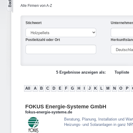
Alle Firmen von A-Z
Stichwort
Unternehme
Postleitzahl oder Ort
Herkunftslan
5 Ergebnisse anzeigen als:
Topliste
All
A
B
C
D
E
F
G
H
I
J
K
L
M
N
O
P
FOKUS Energie-Systeme GmbH
fokus-energie-systeme.de
Beratung, Planung, Installation und War
Heizungs- und Solaranlagen in ganz N