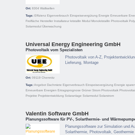
Ort:
8304
Wallisellen
Tags:
Effizienz
Eigenverbrauch
Einspeisevergütung
Energie
Erneuerbare Ene
Freifläche
Hersteller
Installateur
kristallin
Modul
Monokristallin
Photovoltaik
Polyk
Solarmodul
Überwachung
Universal Energy Engineering GmbH
Photovoltaik vom Spezialisten
Photovoltaik von A-Z, Projektentwicklu
Lieferung, Montage
Ort:
09119
Chemnitz
Tags:
Angebot
Dachmiete
Eigenverbrauch
Einspeisevergütung
Energie spare
Erneuerbare Energien
Ertragsprognose
Grüner Strom
Photovoltaik
Photovolta
Projekte
Projektentwicklung
Solaranlage
Solarmodul
Solarstrom
Valentin Software GmbH
Planungssoftware für PV-, Solarthermie- und Wärmepump
Planungssoftware zur Simulation und A
Solarthermie, Photovoltaik, Geotherm