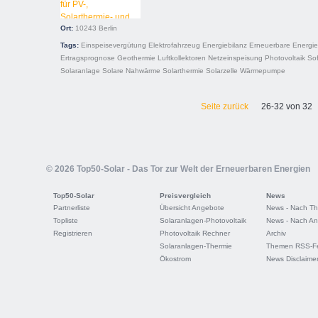
Ort:
10243
Berlin
Tags:
Einspeisevergütung
Elektrofahrzeug
Energiebilanz
Erneuerbare Energi
Ertragsprognose
Geothermie
Luftkollektoren
Netzeinspeisung
Photovoltaik
So
Solaranlage
Solare Nahwärme
Solarthermie
Solarzelle
Wärmepumpe
Seite zurück
26-32 von 32
© 2026 Top50-Solar - Das Tor zur Welt der Erneuerbaren Energien
Top50-Solar
Preisvergleich
News
Partnerliste
Übersicht Angebote
News - Nach T
Topliste
Solaranlagen-Photovoltaik
News - Nach An
Registrieren
Photovoltaik Rechner
Archiv
Solaranlagen-Thermie
Themen RSS-F
Ökostrom
News Disclaime