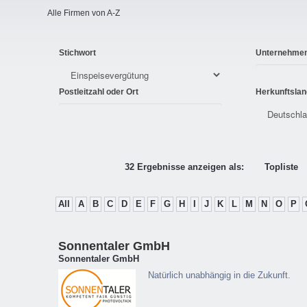
Alle Firmen von A-Z
Stichwort
Unternehme
Postleitzahl oder Ort
Herkunftslan
32 Ergebnisse anzeigen als:
Topliste
All
A
B
C
D
E
F
G
H
I
J
K
L
M
N
O
P
Sonnentaler GmbH
Sonnentaler GmbH
Natürlich unabhängig in die Zukunft.