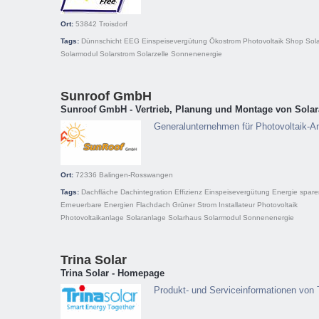
Ort:
53842
Troisdorf
Tags:
Dünnschicht
EEG
Einspeisevergütung
Ökostrom
Photovoltaik
Shop
Sol
Solarmodul
Solarstrom
Solarzelle
Sonnenenergie
Sunroof GmbH
Sunroof GmbH - Vertrieb, Planung und Montage von Sola
Generalunternehmen für Photovoltaik-A
Ort:
72336
Balingen-Rosswangen
Tags:
Dachfläche
Dachintegration
Effizienz
Einspeisevergütung
Energie spare
Erneuerbare Energien
Flachdach
Grüner Strom
Installateur
Photovoltaik
Photovoltaikanlage
Solaranlage
Solarhaus
Solarmodul
Sonnenenergie
Trina Solar
Trina Solar - Homepage
Produkt- und Serviceinformationen von 