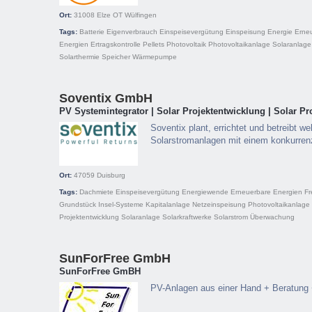
Ort:
31008
Elze OT Wülfingen
Tags:
Batterie
Eigenverbrauch
Einspeisevergütung
Einspeisung
Energie
Erne
Energien
Ertragskontrolle
Pellets
Photovoltaik
Photovoltaikanlage
Solaranlage
Solarthermie
Speicher
Wärmepumpe
Soventix GmbH
PV Systemintegrator | Solar Projektentwicklung | Solar Pr
Soventix plant, errichtet und betreibt we
Solarstromanlagen mit einem konkurrenz
Ort:
47059
Duisburg
Tags:
Dachmiete
Einspeisevergütung
Energiewende
Erneuerbare Energien
Fr
Grundstück
Insel-Systeme
Kapitalanlage
Netzeinspeisung
Photovoltaikanlage
Projektentwicklung
Solaranlage
Solarkraftwerke
Solarstrom
Überwachung
SunForFree GmbH
SunForFree GmBH
PV-Anlagen aus einer Hand + Beratung 