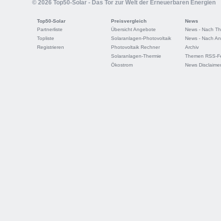
© 2026 Top50-Solar - Das Tor zur Welt der Erneuerbaren Energien
Top50-Solar
Preisvergleich
News
Partnerliste
Übersicht Angebote
News - Nach T
Topliste
Solaranlagen-Photovoltaik
News - Nach An
Registrieren
Photovoltaik Rechner
Archiv
Solaranlagen-Thermie
Themen RSS-F
Ökostrom
News Disclaime