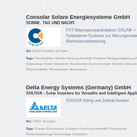
Consolar Solare Energiesysteme GmbH
SONNE. TAG UND NACHT.
PVT-Wärmepumpenkollektor SOLINK +
Solarwärme-Systeme zur Heizungsunter
Warmwasserbereitung
Ort:
60486
Frankfurt am Main
Tags:
Flachkollektor
Händler
Heizung
Hersteller
Kollektor
Niedrigenergiehaus
P
Solaranlage
Solare Nahwärme
Solarthermie
Sonnenenergie
Speicher
Vakuum
Röhrenkollektor
Wärmepumpe
Warmwasser
Delta Energy Systems (Germany) GmbH
SOLIVIA - Solar Inverters for Versatile and Intelligent Appl
SOLIVIA String und Zentral Inverter
Ort:
79331
Teningen
Tags:
Energie
Erneuerbare Energien
Forschung
Hersteller
Photovoltaik
Photovoltaikanlage
Solaranlage
Solarstrom