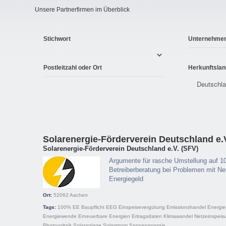
Unsere Partnerfirmen im Überblick
Stichwort
Unternehme
Postleitzahl oder Ort
Herkunftslan
Solarenergie-Förderverein Deutschland e.
Solarenergie-Förderverein Deutschland e.V. (SFV)
Argumente für rasche Umstellung auf 1
Betreiberberatung bei Problemen mit Net
Energiegeld
Ort:
52062
Aachen
Tags:
100% EE
Baupflicht
EEG
Einspeisevergütung
Emissionshandel
Energie
Energiewende
Erneuerbare Energien
Ertragsdaten
Klimawandel
Netzeinspeis
Photovoltaik
Solaranlage
Solarstrom
Sonnenenergie