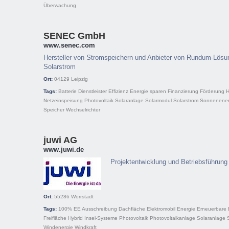
Überwachung
SENEC GmbH
www.senec.com
Hersteller von Stromspeichern und Anbieter von Rundum-Lösun
Solarstrom
Ort:
04129
Leipzig
Tags:
Batterie
Dienstleister
Effizienz
Energie sparen
Finanzierung
Förderung
H
Netzeinspeisung
Photovoltaik
Solaranlage
Solarmodul
Solarstrom
Sonnenener
Speicher
Wechselrichter
juwi AG
www.juwi.de
Projektentwicklung und Betriebsführung 
Ort:
55286
Wörrstadt
Tags:
100% EE
Ausschreibung
Dachfläche
Elektromobil
Energie
Erneuerbare 
Freifläche
Hybrid
Insel-Systeme
Photovoltaik
Photovoltaikanlage
Solaranlage
Windenergie
Windkraft