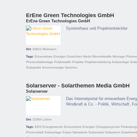
ErEne Green Technologies GmbH
ErEne Green Technologies GmbH
Systemhaus und Projektentwickler
Ort:
40822
Mettmann
Tags:
Erneuerbare Energien
Gutachten
Modul
Monokristallin
Montage
Photovo
Photovoltaikanlage
Polykristallin
Projekte
Projektentwicklung
Solaranlage
Sola
Solarparks
Sonnenenergie
Speicher
Solarserver - Solarthemen Media GmbH
Solarserver
Das Internetportal für erneuerbare Energ
Windkraft & Co. - Politik, Wirtschaft, 
Ort:
32584
Löhne
Tags:
EEG
Energiewende
Erneuerbare Energien
Ertragsprognose
Förderpro
Photovoltaik
Solaranlage
Solare Nahwärme
Solarmodul
Solarstrom
Solartherm