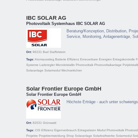
IBC SOLAR AG
Photovoltaik Systemhaus IBC SOLAR AG
Beratung/Konzeption, Distribution, Proje
Service, Monitoring, Anlagenerträge, So
Ort:
96231
Bad Staffelstein
Tags:
Atomausstieg
Batterie
Effizienz
Erneuerbare Energien
Ertragskontrolle
F
Systeme
Laderegler
Monokristallin
Photovoltaik
Photovoltaikanlage
Polykristall
Solaranlage
Solarmodul
Wechselrichter
Solar Frontier Europe GmbH
Solar Frontier Europe GmbH
Höchste Erträge - auch unter schwierig
Ort:
82031
Grünwald
Tags:
CIS
Effizienz
Eigenverbrauch
Ertragsdaten
Modul
Photovoltaik
Photovol
Projekte
Projektentwicklung
Shop
Solaranlage
Solarkraftwerke
Solarmodul
Sol