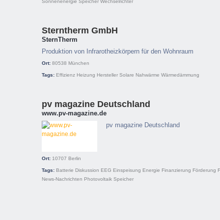
Sonnenenergie
Speicher
Wechselrichter
Sterntherm GmbH
SternTherm
Produktion von Infrarotheizkörpern für den Wohnraum
Ort:
80538
München
Tags:
Effizienz
Heizung
Hersteller
Solare Nahwärme
Wärmedämmung
pv magazine Deutschland
www.pv-magazine.de
pv magazine Deutschland
Ort:
10707
Berlin
Tags:
Batterie
Diskussion
EEG
Einspeisung
Energie
Finanzierung
Förderung
News-Nachrichten
Photovoltaik
Speicher