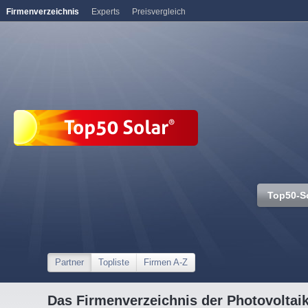
Firmenverzeichnis
Experts
Preisvergleich
Top50-S
Partner
Topliste
Firmen A-Z
Das Firmenverzeichnis der Photovoltai