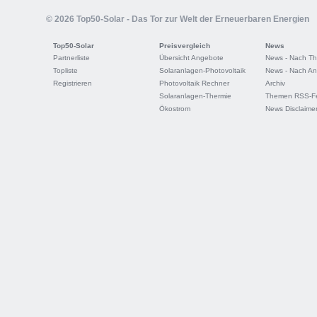
© 2026 Top50-Solar - Das Tor zur Welt der Erneuerbaren Energien
Top50-Solar
Preisvergleich
News
Partnerliste
Übersicht Angebote
News - Nach T
Topliste
Solaranlagen-Photovoltaik
News - Nach An
Registrieren
Photovoltaik Rechner
Archiv
Solaranlagen-Thermie
Themen RSS-F
Ökostrom
News Disclaime